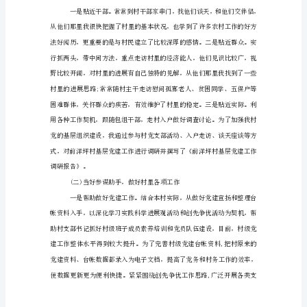
作
总
结
报
告
()
导
读:
以
下
年
终
高