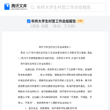
年
年终大学生村官工作总结报告
终
年终大学生村官工作总结报告
付费
大
2
阅读
收藏
（
来自
：
万文网
）
学
生
村
官
工
作
总