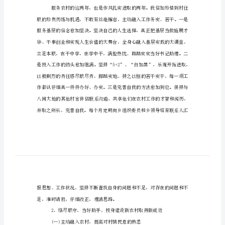
结
年终高校生村官工作总结报告1
报
告
年
终
大
学
生
村
官
工