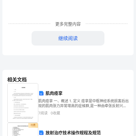
校
生
村
更多完整内容
官
继续阅读
工
作
足，准时请教，仔细改正，理清思路。
总
结
相关文档
报
肌肉痉挛
告
肌肉痉挛 一、概述 1. 定义 痉挛是中枢神经系统损害后出
相
现的肌肉张力异常增高的症候群,是一种由牵张反射兴奋
性增高所致的、以速度依赖的紧张性牵张反射亢进为特
7
阅读
0
收藏
征的运动功能障碍。痉挛的速度依赖是指伴随肌肉
关
付费
工
放射治疗技术操作规程及规范