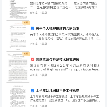
作
放射治疗技术操作规程及规范一、 放射治疗操作规范
二、 医用直线加速器操作规程三、 常规放射治疗摆位技
报
术操作规范四、 三维适形（3DCRT）放射治疗摆位技术
8
阅读
0
收藏
操作规范五、 医诺尔全自动热丝切割机操作规程六
告
付费
范
关于个人抵押借款的合同范本
文
关于个人抵押借款的合同范本甲方(出借人、抵押权人)：
_____，身份证号码、住址：详见后附身份证复印件。乙
方：(借款人)：_____，身份证号码、住址：详见后附身份
模
2
阅读
0
收藏
证复印件。丙方：(抵押人)：____
板,
付费
高速弯沉仪检测技术研究进展
是
第 ３８ 卷 第 ４ 期２０２１ 年 ４ 月公 路 交 通 科 技Ｊ
由
ouｒnaｌ of Ｈigｈway and Tｒansｐoｒtation Resea
调研报告》。
ｒcｈ and DeveｌoｐmentＶoｌ.
4
阅读
0
收藏
(.)
我
上半年幼儿园班主任工作总结
为
上半年幼儿园班主任工作总结 上半年幼儿园班主任工
作总结范文1 我爱幼教这一行，因为这个职业是纯真
大
的、美好的。和孩子们在一起的每一天都是开心的，快
2
阅读
0
收藏