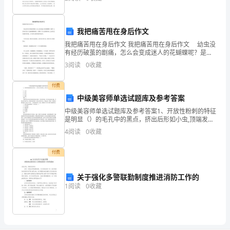
乐的，看着一张张可爱的笑脸，所有的烦恼好象都会立
家
即
搜
我把痛苦甩在身后作文
集
我把痛苦甩在身后作文 我把痛苦甩在身后作文 幼虫没
有经历破茧的剧痛，怎么会变成迷人的花蝴蝶呢？是
整
啊！正因为经受住了化蛹成蝶的痛苦，才拥有了令人羡
3
阅读
0
收藏
慕的彩衣。没有经受住痛苦的历炼，人生就不会拥有绚
理
烂的
付费
后
中级美容师单选试题库及参考答案
中级美容师单选试题库及参考答案1、开放性粉刺的特征
发
是明显（）的毛孔中的黑点，挤出后形如小虫,顶端发。
A、红肿B、发炎C、扩张D、萎缩答案：C本题考查对开
布
4
阅读
0
收藏
放性粉刺的特征的理解。开放性粉刺是一种常见的皮肤
的
付费
内
关于强化多警联勤制度推进消防工作的
容，
1
阅读
0
收藏
仅
供