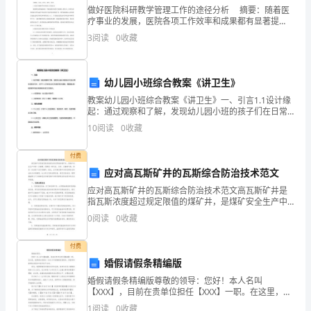
教
做好医院科研教学管理工作的途径分析 摘要：随着医
疗事业的发展，医院各项工作效率和成果都有显著提
师
高。而医院科研教学工作成为医院发展的重要环节，也
3
阅读
0
收藏
是医院提高医疗质量和技术水平的重要途径，在医院的
培
现代化
训，
幼儿园小班综合教案《讲卫生》
她
教案幼儿园小班综合教案《讲卫生》一、引言1.1设计缘
起：通过观察和了解，发现幼儿园小班的孩子们在日常
生活和学习中，对于个人卫生和公共卫生意识较为薄
们
10
阅读
0
收藏
弱，需要通过系统的教学活动来提高他们的卫生意识。1.
从
付费
(PEP)
应对高瓦斯矿井的瓦斯综合防治技术范文
应对高瓦斯矿井的瓦斯综合防治技术范文高瓦斯矿井是
人
指瓦斯浓度超过规定限值的煤矿井，是煤矿安全生产中
的一大难题。瓦斯是一种无色、无味、无毒的气体，但
0
阅读
0
收藏
教
在一定浓度下会引起爆炸。因此，应对高瓦斯矿井的瓦
斯综合防
版
付费
婚假请假条精编版
新
婚假请假条精编版尊敬的领导：您好！本人名叫
教
【XXX】，目前在贵单位担任【XXX】一职。在这里，我
愿意向您提交一份关于申请婚假的请假条，希望领导能
1
阅读
0
收藏