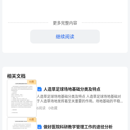
加
了
来
更多完整内容
自
继续阅读
XX
的
冯
XX、
相关文档
陈
付费
人造草足球场地基础分类及特点
XX
人造草足球场地基础分类及特点 人造草足球场地基础对
两
于人造草场地发挥着至关重要的作用。场地基础的平稳
性、稳定性和排水性都将影响人造草坪场地的使用效
6
阅读
0
收藏
位
果。人造草坪对于基础结构并没有标准规定。选择什么
样
名
付费
做好医院科研教学管理工作的途径分析