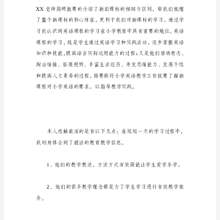
英
语
教
材
培
训
学的方向。
心
得
本
月
14
号
参