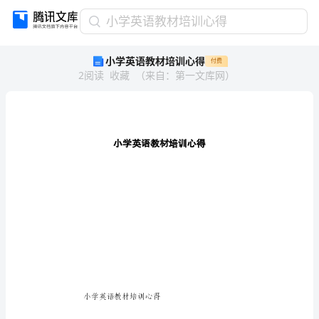
小
小学英语教材培训心得
学
小学英语教材培训心得
付费
英
2
阅读
收藏
（
来自
：
第一文库网
）
语
教
材
培
训
心
得