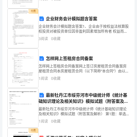
够批准我的申请并给予支持。首先，我要感谢您对我的
材
关怀和支
付费
的
企业财务会计模拟题含答案
结
企业财务会计模拟题含答案1、企业由于按权益法核算股
权投资对被投资单位因非盈利因素增加所有者 权益而享
构、
有的价值属于所有者权益，在会计上记入（）账户。A、
3
阅读
0
收藏
“股本”B、“实收资本”C、“其他综合收益”D、“
务。
内
容、
怎样网上签租房合同备案
怎样网上签租房合同备案网上签订房屋租赁合同备案房
要
屋租赁合同本房屋租赁合同（以下简称“本合同”）由以下
双方于 年 月
求、
1
阅读
0
收藏
方
最新牡丹江市绥芬河市中级统计师《统计基
法
础知识理论及相关知识》模拟试题（附答案及解
析）
最新牡丹江市绥芬河市中级统计师《统计基础知识理论
和
及相关知识》模拟试题（附答案及解析） 第1题：单选题
(本题1分)对于会计要素的计量，通常应采用( )计量属
目
1
阅读
0
收藏
性。A.重置成本B.可变现净值C.现值D.历史
标
付费