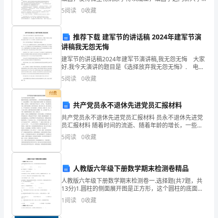
的
科就开始萌芽。由于细菌学家的共同努力， 对病原菌、
5.记录和归档
5
阅读
0
收藏
立克次氏体、 病毒相继有了新的认识，并建立了免疫学
生
命
推荐下载 建军节的讲话稿 2024年建军节演
讲稿我无怨无悔
财
建军节的讲话稿2024年建军节演讲稿,我无怨无悔 大家
好.我今天演讲的题目是《选择放弃我无怨无悔》. 电视
产
连续剧《士兵突击》里有一句感人至深的名言：不抛弃,
5
阅读
0
收藏
不放弃.这句被钢七连视为兵魂的口号,许三
安
付费
全
共产党员永不退休先进党员汇报材料
共产党员永不退休先进党员汇报材料 员永不退休先进党
起
员汇报材料 随着时间的流逝、随着年龄的增长，一些年
轻时的往事被逐渐淡忘了，或记忆模糊了，但是一想起
5
阅读
0
收藏
到
在党旗下宣誓那一刻，依然是热血沸腾，心情冲动。当
我在
了
人教版六年级下册数学期末检测卷精品
重
人教版六年级下册数学期末检测卷一.选择题(共7题，共
13分)1.圆柱的侧面展开图是正方形，这个圆柱的底面直
要
径和高的比是（ ）。 A.π:1 B.1:1 C.1
1
阅读
0
收藏
的