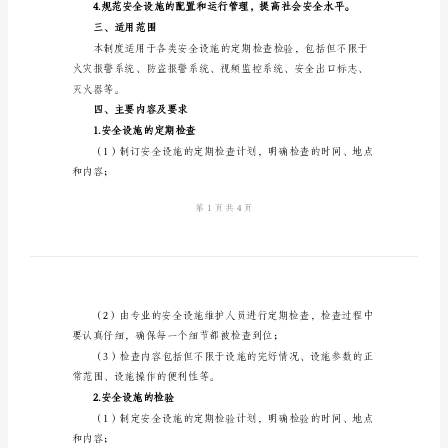
制
度
安
全
安全和财产安全非常重要。
设
二、制定目的
施
定
期
检
施；
查
检
验