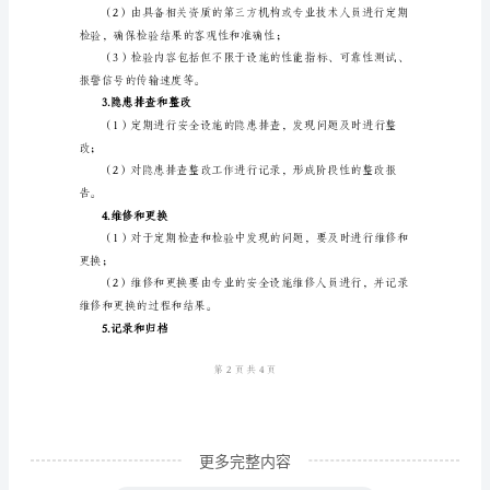
三、适用范围
制
度
一、
灭火器等。
背
四、主要内容及要求
景
介
1.安全设施的定期检查
绍
随
和内容；
着
科
技
的
更多完整内容
发