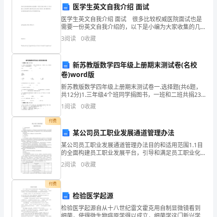
应
医学生英文自我介绍 面试
用
报警信号的传输速度等。
医学生英文自我介绍 面试 很多比较权威医院面试也是
需要一份英文自我介绍的，以下是小编为大家收集的几
越
篇医学生英文自我介绍面试。感兴趣的朋友一起来看看
3.隐患排查和整改
3
阅读
0
收藏
这篇由资料站为您提供的文章。医学生英
来
新苏教版数学四年级上册期末测试卷(名校
越
卷)word版
改；
广
新苏教版数学四年级上册期末测试卷一.选择题(共6题，
共12分)1.三年级4个班同学捐图书，一班和二班共捐23
泛，
本，三班捐了15本，四班捐了22本，平均每班捐图书（
1
阅读
0
收藏
）本。A.20
告。
对
付费
4.维修和更换
某公司员工职业发展通道管理办法
于
某公司员工职业发展通道管理办法目的和适用范围1.1目
保
的全面构建员工职业发展平台，引导和满足员工职业化
发展需求并鼓励员工在专业领域纵深发展，通过建立多
2
阅读
0
收藏
障
维职业发展通道，培养和造就高素质人才队伍，促进企
更换；
业稳
人
付费
检验医学起源
们
维修和更换的过程和结果。
检验医学起源自从十八世纪雷文霍克用自制显微镜看到
细菌，使得微生物病原学得以成立，细菌学这门新兴学