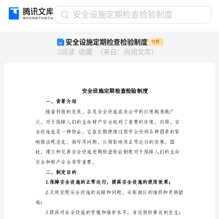
安
安全设施定期检查检验制度
全
安全设施定期检查检验制度
付费
设
2
阅读
收藏
（
来自
：
尚阅文库
）
施
定
期
检
查
检
一、背景介绍
验