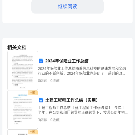
继续阅读
展，
各
类
安
相关文档
全
设
2024年保险业工作总结
常范围、设施操作的便利性等。
2024年保险业工作总结随着信息科技的迅速发展和金融
施
行业的不断创新，2024年保险业也经历了一系列的改变
2.安全设施的检验
和转型。在这一年里，保险公司积极应对市场的挑战，
8
阅读
0
收藏
在
适应新的发展趋势，进一步提升服务质量，加强风险防
社
付费
和内容；
土建工程师工作总结（实用）
会
土建工程师工作总结 土建工程师工作总结 篇1 今年上
半年，在公司和部门领导的正确领导下，按照公司年初
中
制订的工作计划，经过全体同事的共同努力，项目施工
3
阅读
0
收藏
管理工作继续协调有力地推进，并取得了显著的成绩。
的
下
付费