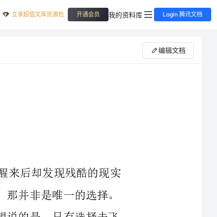
立享超值文库资源包
我的资料库
开通会员
Login 腾讯文档
编辑文档
飞翔的梦想，是每个人童年时的憧憬，醒来后却发现残酷的现实
扼杀了自己的翅膀。但现在，我可以告诉你，那并非是唯一的选择。
有人说，不是每个人都有机会去飞翔，但我想说的是，只有选择去飞