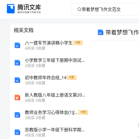
带
着
相关文档
带着梦想飞作
梦
八一建军节演讲稿小学生
付费
想
4
阅读
0
收藏
小学数学三年级下册期中测试卷及参考答案一套
飞
2
阅读
0
收藏
作
初中教师年终总结_14
付费
3
阅读
0
收藏
文
新人教版八年级上册语文第20课梦回繁华公开课百校联赛一等奖课件省赛课获奖课件
4
阅读
0
收藏
范
教师业务学习心得体会(1)[修改版]
付费
文
3
阅读
0
收藏
苏教版小学一年级下册科学期末测试卷【易错题】
带
4
阅读
0
收藏