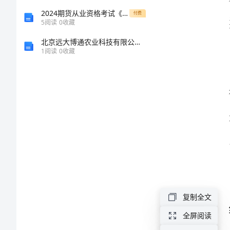
着
2024期货从业资格考试《期货基础知识》强化训练试题
付费
5
阅读
0
收藏
梦
北京远大博通农业科技有限公司介绍企业发展分析报告
想
1
阅读
0
收藏
飞
飞
翔
的
梦
想，
是
每
复制全文
个
全屏阅读
人