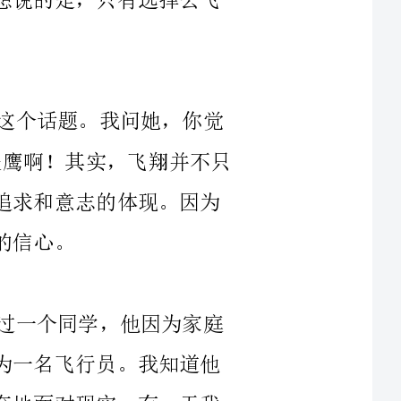
我依稀记得，我和我的同桌曾经谈论过这个话题。我问她，你觉
得什么样的人才能飞翔呢?她笑着回答，那是鹰啊！其实，飞翔并不只
是属于鹰这个物种的特权，而是一种精神的追求和意志的体现。因为
我想起当初我在学校的时候，我曾经有过一个同学，他因为家庭
经济问题而未能继续大学，而他的梦想是成为一名飞行员。我知道他
一直都很想去实现自己的梦想，但却总是无奈地面对现实。有一天我
问他，你为什么不尝试找到自己的路呢？他说：你知道吗，我真的喜
欢那种在空中自由翱翔的感觉，但是我从小到大都没有飞过，我也不