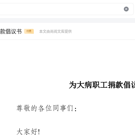
款倡议书
本文由尚阅文库提供
付费
为大病职工捐款倡议书
尊敬的各位同事们：
大家好!
生命弥足珍贵，人生仅此一次。当你过着健康快乐的生活，享
受生命乐趣的时候，你可曾想过一个