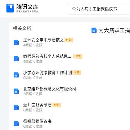
为
大
相关文档
为大病职工捐
病
工地安全用电制度范文
付费
职
4
阅读
0
收藏
教师绩效考核个人总结思想汇报
工
付费
4
阅读
0
收藏
捐
小学心理健康教育工作计划
付费
0
阅读
0
收藏
款
北京维邦新概念文化有限公司介绍企业发展分析报告
2
阅读
0
收藏
倡
幼儿园财务制度
付费
议
6
阅读
0
收藏
祭祖募捐倡议书
书
6
阅读
0
收藏