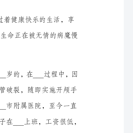
科年仅___岁的，在___过程中，因
破裂，随即实施开颅手
_市附属医院，至今一直
尚未脱离生命危险。___的妻子在___上班，工资很低，
中有一男孩还不足___岁，身体也不好，今年___月在___住院治疗，
费___万余元。此次住院的大部分费用是靠他妻子东拼西凑借来的，