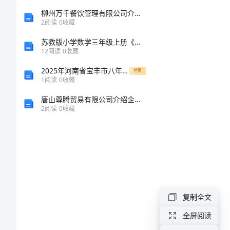
为
柳州万千餐饮管理有限公司介绍企业发展分析报告
2
阅读
0
收藏
大
苏教版小学数学三年级上册《认识周长》公开课教学设计及反思(有配套课件)(陶训玲)
病
12
阅读
0
收藏
职
2025年河南省宝丰市八年级物理上学期期中质量跟踪监视试题（含答案）
付费
1
阅读
0
收藏
工
唐山尊腾贸易有限公司介绍企业发展分析报告
捐
2
阅读
0
收藏
款
倡
议
书
尊
复制全文
敬
全屏阅读