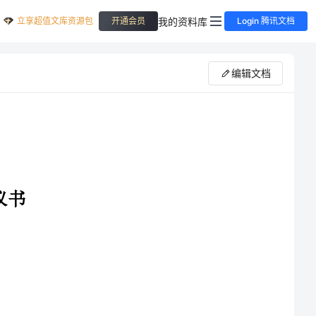
立享超值文库资源包
我的资料库
开通会员
Login 腾讯文档
编辑文档
微弱的生命正在被无情的病魔慢