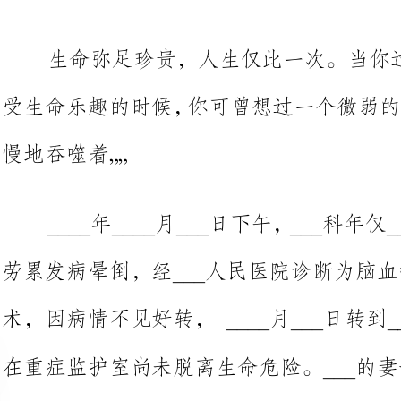
慢地吞噬着„„
____年____月___日下午，___
劳累发病晕倒，经___人民医院诊断为脑血管
术，因病情不见好转，____月___日转到__
在重症监护室
家
花
目前花费___余万元，可谓债台高筑!
同志们、工友们，一条脆弱的生命向我们发出了生还的呼声和