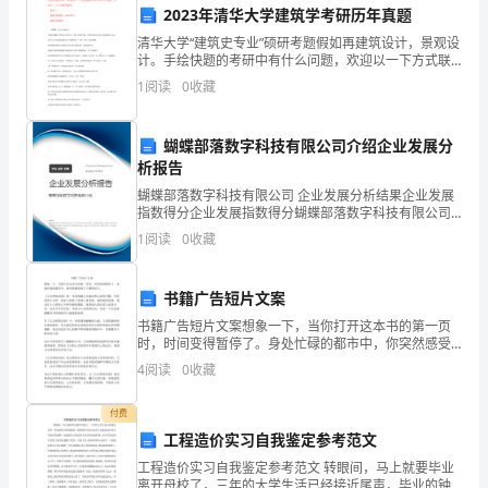
方
2023年清华大学建筑学考研历年真题
清华大学“建筑史专业”硕研考题假如再建筑设计，景观设
案
计。手绘快题的考研中有什么问题，欢迎以一下方式联
络我们。网站; 建筑景观群1;50920234建筑景观群2: 一.
2023
1
阅读
0
收藏
选择题 （2*20共40分）
年，
蝴蝶部落数字科技有限公司介绍企业发展分
对
析报告
蝴蝶部落数字科技有限公司 企业发展分析结果企业发展
于
指数得分企业发展指数得分蝴蝶部落数字科技有限公司
综合得分说明：企业发展指数根据企业规模、企业创
大
1
阅读
0
收藏
新、企业风险、企业活力四个维度对企业发展情况进行
评价。
部
书籍广告短片文案
分
书籍广告短片文案想象一下，当你打开这本书的第一页
时，时间变得暂停了。身处忙碌的都市中，你突然感受
人
到了宁静和安宁。《大自然的奇迹》是一本带你踏上壮
4
阅读
0
收藏
丽自然之旅的书籍。作者热爱大自然，他深入探索了地
来
球上
付费
说，
工程造价实习自我鉴定参考范文
还
工程造价实习自我鉴定参考范文 转眼间，马上就要毕业
离开母校了，三年的大学生活已经接近尾声，毕业的钟