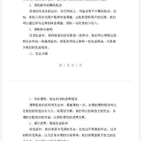
支
理个人财务呢？
出
——
个
人
有所帮助。
财
一、收入方面
务
1.教育自己，提高自己的竞争力
月
度
2.寻找额外的赚钱机会
实