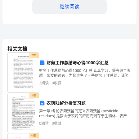
减
继续阅读
少
支
1
出
——
相关文档
个
付费
财务工作总结与心得1000字汇总
人
财务工作总结与心得1000字汇总 认真学习，提高综合素
2.减少浪费，提高生活品质
质。亲爱的读者，为您准备了一些财务工作总结，请笑
财
纳! 转眼之间一年又将要过去，回忆一年来的工作，本人
2
阅读
0
收藏
在市政府和办公室的正确领导下，在各兄弟处室和同
务
付费
月
农药残留分析复习题
度
活品质，自觉减少这些无谓的支出。
第一章 绪 论农药残留的定义农药残留 (pesticide
residues) 是指由于农药的应用而残存于生物体、农产品
实
和环境中的农药亲体及 其具有毒理学意义的杂质、代谢
0
阅读
0
收藏
转化产物和反应物等所有衍生物的
施
付费