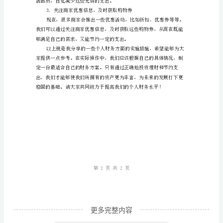
施
方
案
3.使用积分换购
多
管
少我们的生活成本。
齐
二、支出方面
下，
提
高
收
入、
更多完整内容