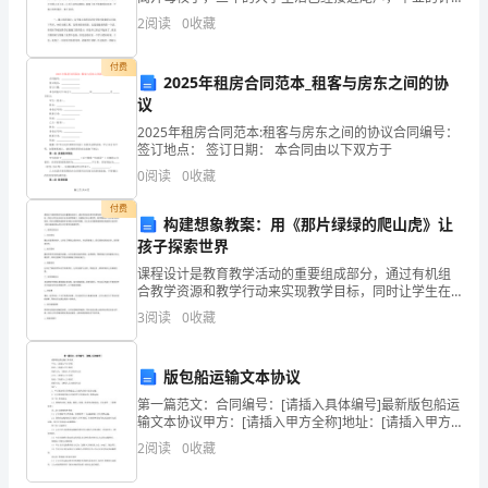
是
声将要敲响。将课堂所学知识运用于实践成为毕业生们
2
阅读
0
收藏
必经的道路。也是我们工程造价专业必须走的阶段
一
付费
2025年租房合同范本_租客与房东之间的协
个
议
不
2025年租房合同范本:租客与房东之间的协议合同编号：
签订地点： 签订日期： 本合同由以下双方于
太
0
阅读
0
收藏
稳
付费
构建想象教案：用《那片绿绿的爬山虎》让
定
孩子探索世界
课程设计是教育教学活动的重要组成部分，通过有机组
的
合教学资源和教学行动来实现教学目标，同时让学生在
活动中主动发挥想象力，构建自己的心理世界。教师需
3
阅读
0
收藏
年
要有一定的教学理论依据，同时也需要有提高学生想象
力的教学
份。
版包船运输文本协议
经
第一篇范文：合同编号：[请插入具体编号]最新版包船运
输文本协议甲方：[请插入甲方全称]地址：[请插入甲方
济
地址]联系方式：[请插入甲方联系方式]乙方：[请插入乙
2
阅读
0
收藏
方全称]地址：[请插入乙方地址]联系方式
形