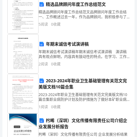
天
精选品牌顾问年度工作总结范文
精选品牌顾问年度工作总结范文品牌顾问年度工作总结
严
一、工作概述过去一年，作为品牌顾问，我积极参与了
多个品牌项目的策划、推广和管理工作。同时，我加强
寒
5
阅读
0
收藏
多新鲜的玩法……
了与客户的沟通和合作，提高了自身的专业能力和综合
素质。在
里
年期末诚信考试演讲稿
的
年期末诚信考试演讲稿年期末诚信考试演讲稿 演讲稿
一
具有观点鲜明，内容具有鼓动性的特点。在学习、工作
生活中，我们使用上演讲稿的情况与日俱增，相信许多
2
阅读
0
收藏
杯
人会觉得演讲稿很难写吧，下面是小编收集整理的年期
末
了。
热
2023-2024年职业卫生基础管理有关范文完
美版文档10篇合集
牛
2023-2024年职业卫生基础管理有关范文完美版文档10
奶，
篇合集职业病防护计划及防护措施为了做好本矿职业病
预防工作，推动本公司的经济。并使生产作业环境符合
1
阅读
0
收藏
给
国家职业卫生标准和建议，维护职工身心健康及其有
人
枍晞（深圳）文化传播有限责任公司介绍企
业发展分析报告
以
枍晞（深圳）文化传播有限责任公司 企业发展分析结果