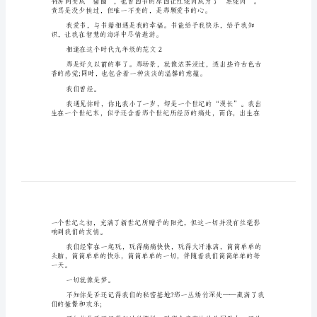
的
作
文
奥妙?是的，就是那一本本书籍。
相
逢
在
从此，我恋上了书。
这
个
时
代
九