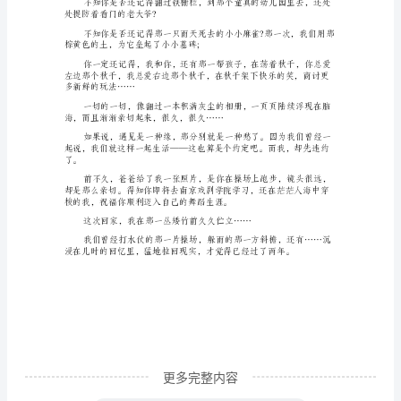
年
级
识，让我在智慧的海洋中尽情遨游。
的
相逢在这个时代九年级的范文2
作
文
相
我们曾经。
逢
在
这
个
时
代
九
更多完整内容