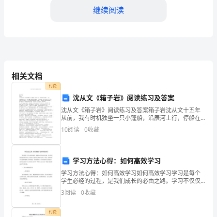
年
继续阅读
级
的
范
响到我们的友情。
文
相关文档
1
付费
沈从文《箱子岩》阅读练习及答案
一天。
有
沈从文《箱子岩》阅读练习及答案箱子岩沈从文十五年
人
从前，我有时机独坐一只小篷船，沿辰河上行，停船在
一切就像是梦。
箱子岩脚下。一列青黛崭削的石壁， 夹江高矗，被斜阳
10
阅读
0
收藏
烘炙成为一个五彩屏障。 那天正是五月十五日，河中人
说，
过大
们的憧憬和欢乐;
幸
学习方法心得：如何高效学习
福
学习方法心得：如何高效学习如何高效学习学习是每个
学生必经的过程，是我们成长的必由之路。学习不仅仅
处提防着看门的老大爷?
是
是为了应付考试，更是为了提升自己的人生品质。但
3
阅读
0
收藏
是，很多人在学习过程中遇到了各种问题：如何高效学
冬
习？如何保
付费
棕黄色的土，为它垒起了小小墓碑;