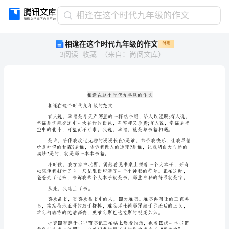
相
相逢在这个时代九年级的作文
逢
相逢在这个时代九年级的作文
付费
在
3
阅读
收藏
（
来自
：
尚阅文库
）
这
个
时
代
九
年
相逢在这个时代九年级的范文1
级