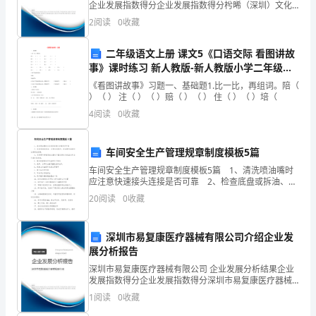
企业发展指数得分企业发展指数得分枍晞（深圳）文化
温
传播有限责任公司综合得分说明：企业发展指数根据企
2
阅读
0
收藏
业规模、企业创新、企业风险、企业活力四个维度对企
暖;
业发
二年级语文上册 课文5《口语交际 看图讲故
有
事》课时练习 新人教版-新人教版小学二年级上
册语文试题
人
《看图讲故事》习题一、基础题1.比一比，再组词。陪（
）（ ） 注（ ）（ ）赔（ ）（ ） 住（ ）（ ）培（
说，
4
阅读
0
收藏
幸
车间安全生产管理规章制度模板5篇
福
车间安全生产管理规章制度模板5篇 1、清洗喷油嘴时
是
应注意快速接头连接是否可靠 2、检查底盘或拆油、水
管自我保护，拆油管和油箱时注意燃油泄漏。 3、系领
20
阅读
0
收藏
带和穿着宽松衣服时尽量远离发动机盖打开且
饥
寒
深圳市易复康医疗器械有限公司介绍企业发
展分析报告
交
深圳市易复康医疗器械有限公司 企业发展分析结果企业
迫
发展指数得分企业发展指数得分深圳市易复康医疗器械
有限公司综合得分说明：企业发展指数根据企业规模、
1
阅读
0
收藏
企业创新、企业风险、企业活力四个维度对企业发展情
中
况进