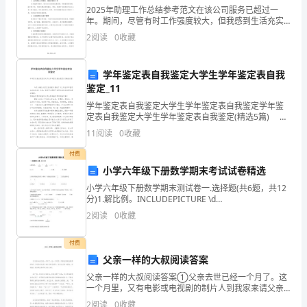
2025年助理工作总结参考范文在该公司服务已超过一
解
年。期间，尽管有时工作强度较大，但我感到生活充实
且富有成就感。更重要的是，我对商业运营、生产管理
2
阅读
0
收藏
的。
和流程有了深入地理解。回顾这一年的工作，公司和个
人都经
3.
学年鉴定表自我鉴定大学生学年鉴定表自我
鉴定_11
场
学年鉴定表自我鉴定大学生学年鉴定表自我鉴定学年鉴
上
定表自我鉴定大学生学年鉴定表自我鉴定(精选5篇) 今
天小编为大家汇总浏览5篇关于《大学生学年鉴定表自我
11
阅读
0
收藏
的
鉴定》文章，希望可以帮到不会写自我鉴定的朋
你扔下它会立马弹回来。
付费
对
小学六年级下册数学期末考试试卷精选
手，
小学六年级下册数学期末测试卷一.选择题(共6题，共12
分)1.解比例。INCLUDEPICTURE \d
场
技术，天黑了就一个人进步。
"http://www.quzujuan.com/uploads/image/kityform
2
阅读
0
收藏
下
付费
的
父亲一样的大叔阅读答案
父亲一样的大叔阅读答案①父亲去世已经一个月了。这
兄
20.篮球是命，不打是病
一个月里，又有电影或电视剧的制片人到我家来请父亲
去当群众演员。他们走后独自静坐，回想起父亲当群众
2
阅读
0
收藏