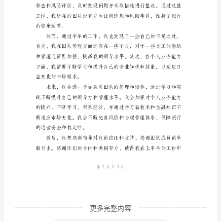
堂
标，并获得了客户的一致好评。
经
理
个
人
总
结
范
文
尊
敬
的
更多完整内容
领