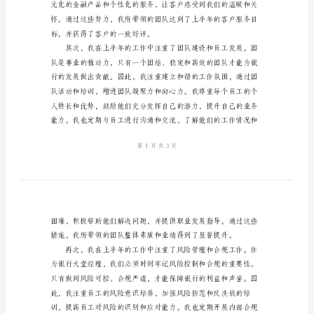
人
总
结
范
文
上
半
年
银
行
大