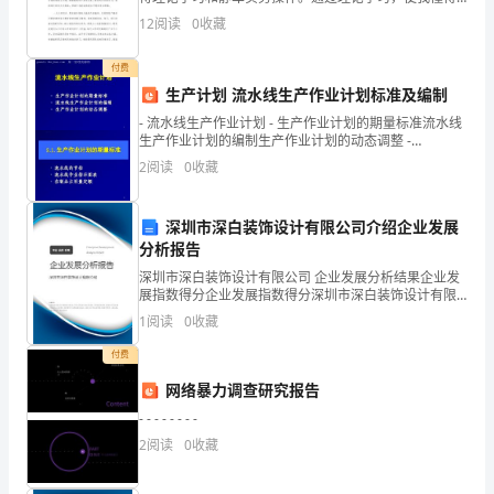
非
了不少交通安全法规知识，在驾校各位老师的指导下，
12
阅读
0
收藏
我顺利通过了理论考试这一关。上路学习驾车的第一
常
天，我们的
付费
荣
生产计划 流水线生产作业计划标准及编制
幸
- 流水线生产作业计划 - 生产作业计划的期量标准流水线
生产作业计划的编制生产作业计划的动态调整 -
能
guanli.1kejian.com 第一管理资源网
2
阅读
0
收藏
够
深圳市深白装饰设计有限公司介绍企业发展
在
分析报告
这
深圳市深白装饰设计有限公司 企业发展分析结果企业发
展指数得分企业发展指数得分深圳市深白装饰设计有限
里
公司综合得分说明：企业发展指数根据企业规模、企业
1
阅读
0
收藏
创新、企业风险、企业活力四个维度对企业发展情况进
做
行评
付费
上
网络暴力调查研究报告
- - - - - - - -
半
2
阅读
0
收藏
年