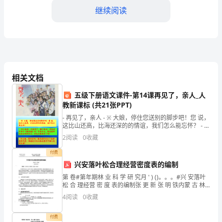
继续阅读
导、
亲
爱
的
相关文档
同
五级下册语文课件-第14课再见了，亲人_人
事
教新课标 (共21张PPT)
们：
- 再见了，亲人 - ※ 大娘，停住您送别的脚步吧！您 说，
这比山还高，比海还深的的情谊，我们怎么能忘怀？ - ※
大
小金花
2
阅读
0
收藏
家
付费
兴安落叶松合理经营密度表的编制
好！
第 卷#第年期林 业 科 学 研 究月 ' ) ()。。。#兴 安落叶
我
松 合 理经营 密 度 表的编制张 更 新 张 明 铁内蒙 古 林
学 院关 健 词 兴 安落 叶松兴安 落叶 松0:经 营密
4
阅读
0
收藏
是
XX
付费