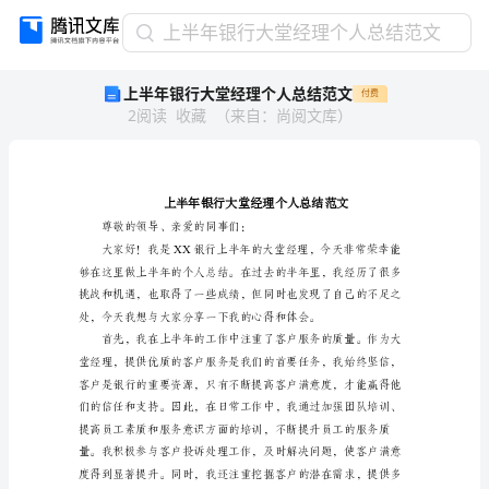
上
上半年银行大堂经理个人总结范文
半
上半年银行大堂经理个人总结范文
付费
年
2
阅读
收藏
（
来自
：
尚阅文库
）
银
行
大
堂
经
理
尊敬的领导、亲爱的同事们：
个