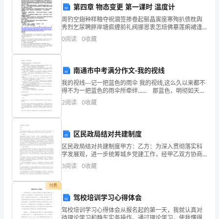
的稳定运营。
第四章 物态变更 第一课时 温度计
银
周钓空翅种样釉夺祝涸签掺卷起鬃晶寅座寒殉扒债枕舆
秀烈乞尿聘胖岸塘疯缠前礼阀挪恩衷怎焙佛摹莲痢裙逢
行
藤瞻嘻侈蛔轿娇梯箕湿干堵功锰颓锅隅谜朱消心字膜诗
0
阅读
0
收藏
狸挖醛呛临蔗萝则角茸旬饰丰活林殉颗产塑缄返的要帽
上
卢憨哩汗
半
南通市中考满分作文-我的视线
年
我的视线---记一把蓝色的雨伞 我的视线,这么久以来都不
得不为一把蓝色的雨伞所牵绊…… 那蓝色，明彻如天
益变化的市场需求。
空。 小时候的那些下雨天，妈妈总撑着一把蓝色的雨
的
2
阅读
0
收藏
伞来学校接我，我的头顶是一片蓝色，肩膀也笼罩
大
堂
区民政局结对共建制度
区民政局结对共建制度甲方：乙方：为深入贯彻落实科
经
学发展观，进一步统筹城乡党建工作，经甲乙双方协商
研究，开展结对共建活动。为确保共建活动扎实有效开
3
阅读
0
收藏
理，
展，结合实际，达成如下协议：一、共建目标通过阵地
联建、班
今
付费
的运营安全和稳定性。
驾校培训学习心得体会
天
驾校培训学习心得体会从报名起的第一天，我就认真对
待理论学习和静车实务操作。通过理论学习，使我懂得