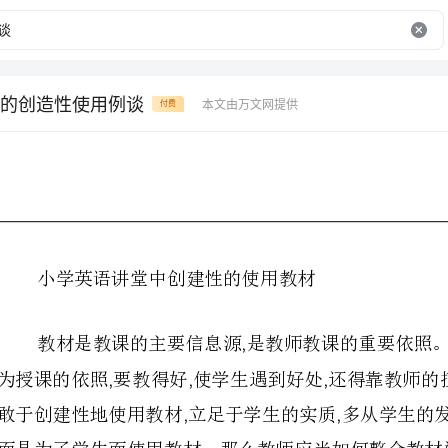
的创造性使用例谈
本文由万文网提供
付费