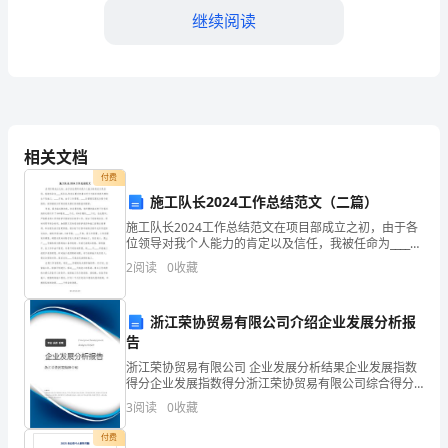
习
继续阅读
和
认
识
小
相关文档
付费
动
施工队长2024工作总结范文（二篇）
4.老师准备好互动游戏的道具。
物
施工队长2024工作总结范文在项目部成立之初，由于各
位领导对我个人能力的肯定以及信任，我被任命为____队
及
队长,年前主要负责象石村下行客车线特大桥的生产及施
2
阅读
0
收藏
工，____月初，由于工作需要，____队管
教学过程：
其
浙江荣协贸易有限公司介绍企业发展分析报
特
告
1.看图片，激发情感：
点；
浙江荣协贸易有限公司 企业发展分析结果企业发展指数
得分企业发展指数得分浙江荣协贸易有限公司综合得分
2.
说明：企业发展指数根据企业规模、企业创新、企业风
3
阅读
0
收藏
险、企业活力四个维度对企业发展情况进行评价。该企
学
业的
付费