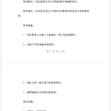
贴
1.学习和认识小动物及其特点；
心
礼
物
大
班
语
言
教学重难点：
教
案：
小