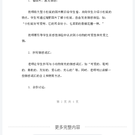
松
鼠
作。
的
贴
心
教学准备：
礼
物
教
学
2.为每个学生准备好纸和笔；
目
标：
1.
更多完整内容
学