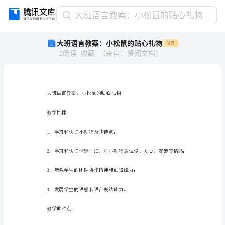
大
大班语言教案：小松鼠的贴心礼物
班
大班语言教案：小松鼠的贴心礼物
付费
语
2
阅读
收藏
（
来自
：
贤阅文档
）
言
教
案：
小
松
大班语言教案：小松
鼠
教学目标：
的