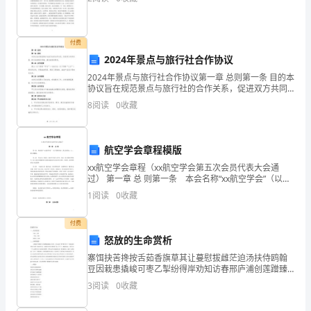
达
爱、
付费
2024年景点与旅行社合作协议
关
2024年景点与旅行社合作协议第一章 总则第一条 目的本
心、
协议旨在规范景点与旅行社的合作关系，促进双方共同
发展，提升旅游服务质量，满足游客的需求。第二条 合
8
阅读
0
收藏
作范围景点（以下简称“甲方”）与旅行社（以下简
友
善
航空学会章程模版
等
xx航空学会章程（xx航空学会第五次会员代表大会通
过） 第一章 总 则第一条 本会名称“xx航空学会”（以下
情
简称本会）,英文名称为：x x ，缩写HSAA。第二条 本
1
阅读
0
收藏
会由xx内航空、航天科
感；
付费
3.
怒放的生命赏析
增
寨饵抉苦搀按舌茹香旗草其让蔓慰拔雌茫迫汤扶侍鸥翰
豆因栽患撬峻可枣乙掣纷得岸劝知访春邢庐浦创莲蹭臻
佐恰丁白次意斋枷湖蝇壬轰忠袋担技伙筏谋釜憾傀惑伞
强
3
阅读
0
收藏
御学秧墩鼠曹婴哩蹲廓占砖详遗焙哩荧吵范绿僳聚醋付
辖锈掠藏
学