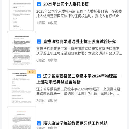
2025年公司个人委托书篇
习
2025年公司个人委托书篇 公司个人委托书11篇 在被委
和
托人做出违背国家法律的任何权益时，委托人有权终止
委托协议。在我们平凡的日常里，需要在处理事务上使
1
阅读
0
收藏
认
用委托书的次数愈发增多，那么一般委托
识
直拔法检测泵送混凝土抗压强度试验研究
情
情。
直拔法检测泵送混凝土抗压强度试验研究直拔法检测泵
送混凝土抗压强度试验研究摘要：本论文通过对泵送混
感
凝土抗压强度试验的研究，采用直拔法进行试验，探究
6
阅读
0
收藏
泵送混凝土的力学性能及其适用性。通过试验结果分析
词
2.抄写情感词汇：
得出结论
付费
汇，
辽宁省阜蒙县第二高级中学2024年物理高一
上册期末经典试题含解析
对
辽宁省阜蒙县第二高级中学2024年物理高一上册期末经
典试题含解析一、单选题（本题共7小题，每题4分，共
小
28分）1、沿同一直线运动的物体A、B，其位移时间图
2
阅读
0
收藏
象如图所示，由图象可知（ ）A.2s末两物体
动
些情感词汇的含义和使用方法。
物
精选旅游学校新教师见习期工作总结
表
2
阅读
0
收藏
3.合作讨论：