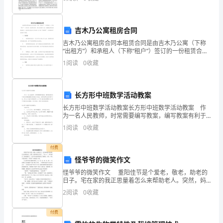
山
资质
产品服务
市
从事
吉木乃公寓租房合同
欣
吉木乃公寓租房合同本租赁合同是由吉木乃公寓（下称
润
“出租方”）和承租人（下称“租户”）签订的一份租赁合
1.3
发展历程
同，双方经协商一致，在遵循法律法规的前提下，就出
1
阅读
0
收藏
租方将吉木乃公寓（以下称“租赁物”）出租给租户达成如
工
贸
长方形中班数学活动教案
2
有
长方形中班数学活动教案长方形中班数学活动教案 作
为一名人民教师，时常需要编写教案，编写教案有利于
限
我们准确把握教材的重点与难点，进而选择恰当的教学
1
阅读
0
收藏
方法。那么应当如何写教案呢？以下是小编收集整理的
公
长
付费
司
怪爷爷的微笑作文
综
怪爷爷的微笑作文 重阳佳节是个爱老，敬老，助老的
日子。宅在家的我正思量着怎么来帮助老人。突然，妈
妈叫我去买菜了。“哎……”一阵不满后，我还是服从了。
合
2
阅读
0
收藏
完全不在状态的我竟忘了按楼层，于是，不知不觉的来
得
付费