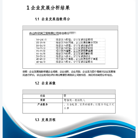
报
告
舟
山
免责声明:
市
欣
如需引用或合作，请与我方联系:
润
工
贸
有
限
1
公
司