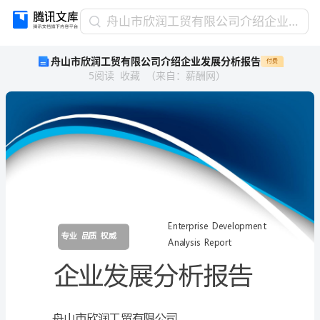
舟
舟山市欣润工贸有限公司介绍企业发展分析报告
山
舟山市欣润工贸有限公司介绍企业发展分析报告
付费
市
5
阅读
收藏
（
来自
：
薪酬网
）
欣
润
工
贸
有
限
公