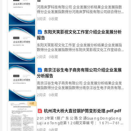
数
河南床梦科技有限公司 企业发展分析结果企业发展指数
得分企业发展指数得分河南床梦科技有限公司综合得分
舟山市欣润工贸有限公司综合得分
说明：企业发展指数根据企业规模、企业创新、企业风
得
3
阅读
0
收藏
险、企业活力四个维度对企业发展情况进行评价。该企
业的
分
东阳天笑影视文化工作室介绍企业发展分析
报告
企
东阳天笑影视文化工作室 企业发展分析结果企业发展指
业
数得分企业发展指数得分东阳天笑影视文化工作室综合
得分说明：企业发展指数根据企业规模、企业创新、企
2
阅读
0
收藏
发
业风险、企业活力四个维度对企业发展情况进行评价。
该企
展
南京汪谷生电子商务有限公司介绍企业发展
分析报告
指
南京汪谷生电子商务有限公司 企业发展分析结果企业发
展指数得分企业发展指数得分南京汪谷生电子商务有限
数
公司综合得分说明：企业发展指数根据企业规模、企业
2
阅读
0
收藏
创新、企业风险、企业活力四个维度对企业发展情况进
得
1.2
企业画像
行评
付费
分
杭州湾大桥大直径钢护筒变形处理.pdf.pdf
类别
2 01 2年第 1期 广 东 公 路 交 通Gua n g Do n gGo n g
舟
LuJ i a o To n g总第 1 2 0期文章编 号 ： 1 6 71—7 61 9(
空
行业
2 01 2)
6
阅读
0
收藏