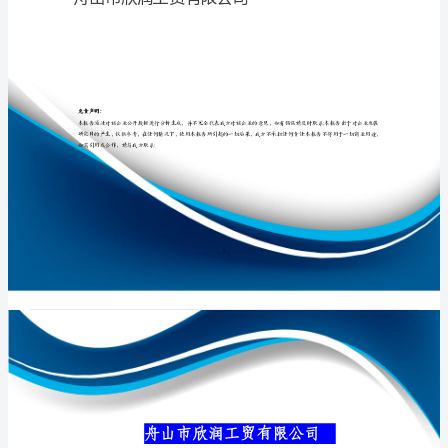
司
介
绍
专业品质权威
企
业
发
展
分
舟山市欣润工贸
析