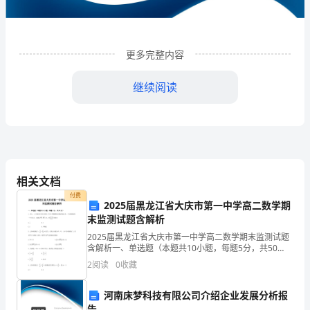
企
业
更多完整内容
发
展
继续阅读
分
析
结
相关文档
果
付费
2025届黑龙江省大庆市第一中学高二数学期
企
末监测试题含解析
业
1
企业发展分析结果
2025届黑龙江省大庆市第一中学高二数学期末监测试题
含解析一、单选题（本题共10小题，每题5分，共50
发
分）1、设，分别为具有公共焦点与椭圆和双曲线的离心
2
阅读
0
收藏
率，为两曲线的一个公共点，且满足，则的值为A.
展
1.1
企业发展指数得分
河南床梦科技有限公司介绍企业发展分析报
指
告