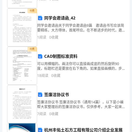
致力于医院文化建设和医德医风的塑造。二、组织结构
起
医院医德
付费
学
师：天堂和地狱的例子
同学会邀请函_42
生
同学会邀请函关于同学会邀请函9篇 邀请函书写应该简
要精练，大方得体，首尾呼应。在不断进步的时代，邀
对
请函在活动中的使用越来越广泛，想写邀请函却不知道
1
阅读
0
收藏
该请教谁？以下是小编为大家收集的同学会邀请函9篇，
心
付费
理
CAD制图标准资料
可以用横幅的。画法你可以直接画成竖的然后旋转90
安
度，标题栏还是要放在右下角的。如果直接画横的，步
骤：点击绘制矩形命令（或输入命令rec）--》在屏幕上
康
18
阅读
0
收藏
随便点击一点--》输入D--》空格--》输入297
课
签廉洁协议书
的
签廉洁协议书 签廉洁协议书（通用14篇），以下是小编
兴
帮大家整理后的签廉洁协议书，仅供参考，大家一起来
看看吧。篇1：签就业协议书 《毕业生就业协议书》是由
7
阅读
0
收藏
教育部高校学生司统一制订，由毕
趣
2.
杭州丰佑土石方工程有限公司介绍企业发展