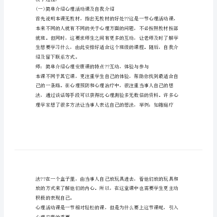
教育目的：
XX
年
安康课的兴趣
高
2.通过讲述使学生知道心理安
中
心
出建议
理
重点：
安
康
难点：
教
能够让学生切实体会到心理
育
教
教学过程：
案
(一)简单介绍心理活动课及自我介绍