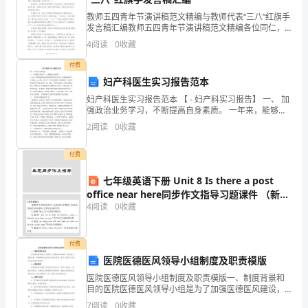
白
教师五四青年节演讲稿范文精编与教师代表“三八”红旗手
事情吗?
体
发言稿汇编教师五四青年节演讲稿范文精编各位同仁，
当你面对学生求和苦渴的眼睛时，当你目视孩子们天真
4
阅读
0
收藏
可爱的面庞时，当你走上神圣的讲台时，你想到了什么?
会
—
付费
心
妇产科医生实习报告范本
理
妇产科医生实习报告范本 【 - 妇产科实习报告】 一、 加
强政治业务学习，不断提高自身素质。 一年来，能够积
极参加医院组织的各项学习活动，比拟系统地学习了*理
可能选择极端。
安
2
阅读
0
收藏
论、xx大和xx届三中、四中全会精神，做到
康
(2)说明心理对生理的影响
付费
的
七年级英语下册 Unit 8 Is there a post
office near here同步作文指导习题课件 （新
重
4
阅读
0
收藏
版）人教新目标版
要，
并
付费
医院医德医风领导小组制度及职责模版
且
医院医德医风领导小组制度及职责模版一、制度背景和
目的医院医德医风领导小组是为了加强医德医风建设，
引
理对客观的生理也有着影响。
提高医疗服务质量，保障患者权益而设立的独立组织，
7
阅读
0
收藏