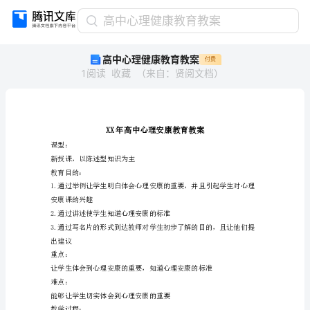
高
高中心理健康教育教案
中
高中心理健康教育教案
付费
心
1
阅读
收藏
（
来自
：
贤阅文档
）
理
健
康
教
育
教
课型：
新授课，以陈述型知识为主
案