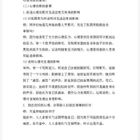
课
型：
新
授
课，
绍及留下联系方式。
以
陈
述
型
知
识
为
主