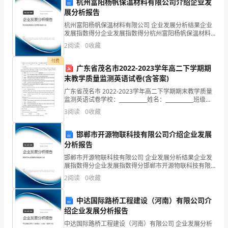
杭州富阳杨帆保温材料有限公司介绍企业发
作，
展分析报告
杭州富阳杨帆保温材料有限公司 企业发展分析结果企业
主
发展指数得分企业发展指数得分杭州富阳杨帆保温材料
有限公司综合得分说明：企业发展指数根据企业规模、
持
2
阅读
0
收藏
企业创新、企业风险、企业活力四个维度对企业发展情
况进
付费
宣
广东省茂名市2022-2023学年高二下学期期
末教学质量监测英语试卷(含答案)
传
广东省茂名市 2022-2023学年高二下学期期末教学质量
部
监测英语试卷学校：___________姓名：___________班级：
___________考号：___________一、阅读理解A f
3
阅读
0
收藏
工
邯郸市开源物联科技有限公司介绍企业发展
作，
分析报告
宣
邯郸市开源物联科技有限公司 企业发展分析结果企业发
展指数得分企业发展指数得分邯郸市开源物联科技有限
传
公司综合得分说明：企业发展指数根据企业规模、企业
2
阅读
0
收藏
创新、企业风险、企业活力四个维度对企业发展情况进
部
行评
中达国际路桥工程建设（河南）有限公司介
部
绍企业发展分析报告
长
中达国际路桥工程建设（河南）有限公司 企业发展分析