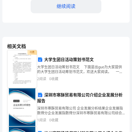
宣
继续阅读
传
思
想、
广
相关文档
付费
电、
大学生团日活动策划书范文
文
大学生团日活动筹划书范文 下面是出guo为大家提供
的大学生团日活动筹划书范文，欢送大家阅读。 一、
体、
活动简介 1.“预防甲流感，diy环保个性口罩设计·赠送”
2
阅读
0
收藏
主题团日活动 2. 活动概述
计
深圳市寒酥贸易有限公司介绍企业发展分析
划
报告
生
深圳市寒酥贸易有限公司 企业发展分析结果企业发展指
数得分企业发展指数得分深圳市寒酥贸易有限公司综合
育
得分说明：企业发展指数根据企业规模、企业创新、企
1
阅读
0
收藏
业风险、企业活力四个维度对企业发展情况进行评价。
工
该企