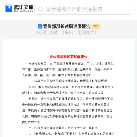
宣
宣传部部长述职述廉报告
传
宣传部部长述职述廉报告
付费
部
2
阅读
收藏
（
来自
：
尚阅文库
）
部
长
述
职
述
廉
报