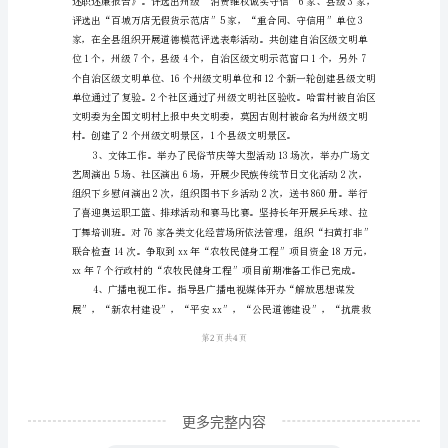
根
据
常
委
分
工，
xx
年
我
继
续
分
更多完整内容
管