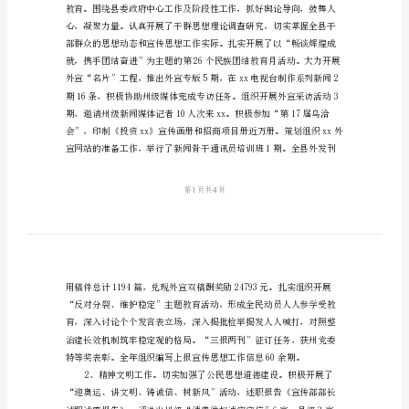
告
宣
传
部
部
长
述
职
做好本职工作。
述
廉
报
告