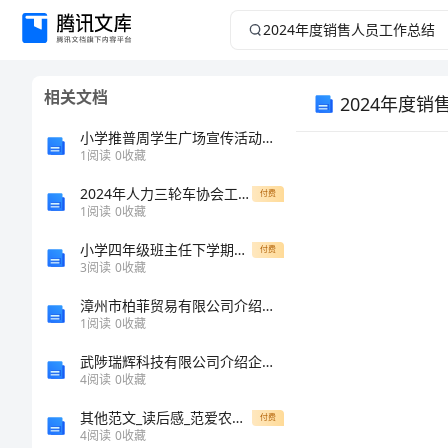
2024
年
相关文档
2024年度
度
小学推普周学生广场宣传活动应急预案
销
1
阅读
0
收藏
售
2024年人力三轮车协会工作总结
付费
1
阅读
0
收藏
人
小学四年级班主任下学期工作计划样本
付费
3
阅读
0
收藏
员
漳州市柏菲贸易有限公司介绍企业发展分析报告
1
阅读
0
收藏
工
武陟瑞辉科技有限公司介绍企业发展分析报告
作
4
阅读
0
收藏
其他范文_读后感_范爱农读后感600字
付费
总
4
阅读
0
收藏