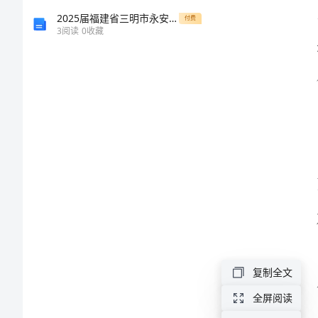
结
2025届福建省三明市永安第三中学高二生物期末教学质量检测模拟试题含解析
付费
3
阅读
0
收藏
2024
年
度
销
售
人
员
工
作
总
复制全文
结
全屏阅读