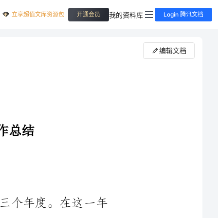
立享超值文库资源包
我的资料库
开通会员
Login 腾讯文档
编辑文档
这一年
里，经历了COVID-19疫情的影响以及世界经济的波动。然而，
通过团队的共同努力，我们成功应对了各种挑战，取得了令人骄