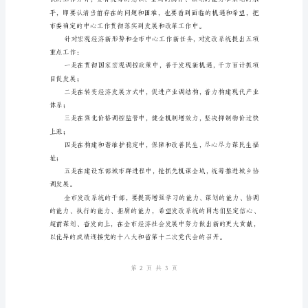
工
作
的
讲
话
姓名：
纲
部门：
要
日期：
年
全
市
发
改
工