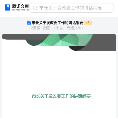
市
市长关于发改委工作的讲话纲要
长
市长关于发改委工作的讲话纲要
付费
关
2
阅读
收藏
（
来自
：
尚阅文库
）
于
发
改
委
工
作
的