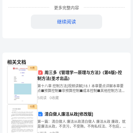
作
更多完整内容
成
继续阅读
绩
显
著，
概
相关文档
括
付费
周三多《管理学—原理与方法》(第6版)-控
为
制方法(圣才出品)
第十八章 控制方法[视频讲解]18.1 本章要点详解本章要
扩
点■预算控制■非预算控制■成本控制■其他控制方法重
难点导学一、预算控制1．预算的形式和编制步骤（1）
投
5
阅读
0
收藏
静态预算与弹性预算①静态预算1 / 22指
资、
付费
清白做人廉洁从政[修改版]
促
第一篇：清白做人 廉洁从政清白做人 廉洁从政 廉政，就
是廉洁从政，不贪污，不受贿，不徇私枉法、不包庇，
转
为百姓做好事，做实事。这个理解或许很粗浅，但却最