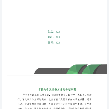
讲
话
纲
要
市
长
关
于
发
改
委