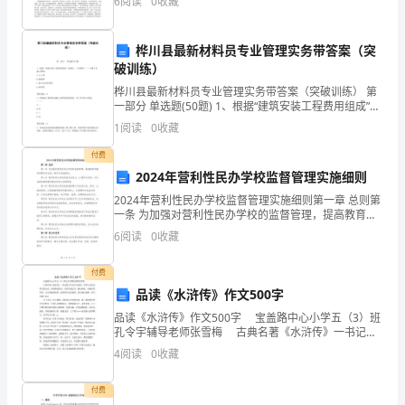
6
阅读
0
收藏
真实。廉正，是廉洁正直的意思，要搞好廉政建设，那
型、
么
重点工作：
惠
桦川县最新材料员专业管理实务带答案（突
破训练）
民
桦川县最新材料员专业管理实务带答案（突破训练） 第
目促发展；
一部分 单选题(50题) 1、根据“建筑安装工程费用组成”的
生、
规定，下列费用（ ）不属于直接工程费。A.人工费B.措
1
阅读
0
收藏
施费C.施工机具使用费D.材料
稳
付费
体系；
运
2024年营利性民办学校监督管理实施细则
2024年营利性民办学校监督管理实施细则第一章 总则第
行、
一条 为加强对营利性民办学校的监督管理，提高教育质
量和保障学生权益，制定本实施细则。第二条 营利性民
上涨；
6
阅读
0
收藏
谋
办学校是指依法设立，以盈利为目的，为社会提供教
大
付费
品读《水浒传》作文500字
事
址；
品读《水浒传》作文500字 宝盖路中心小学五（3）班
五
孔令宇辅导老师张雪梅 古典名著《水浒传》一书记叙
了以宋江为首的一百零八位好汉聚义梁山泊，到受朝廷
4
阅读
0
收藏
招安，在到大破辽兵，剿灭叛党，却被奸臣所害，
个
调发展。
付费
方