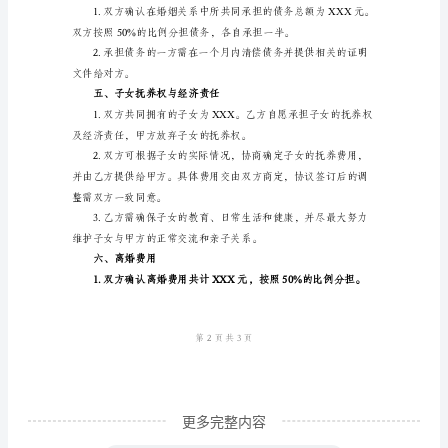
院诉讼程序解除婚姻关系。
婚
协
婚。
议
三、财产分割
书
1.双方的财产归属
离
婚
协
议
书
本
协
议
更多完整内容