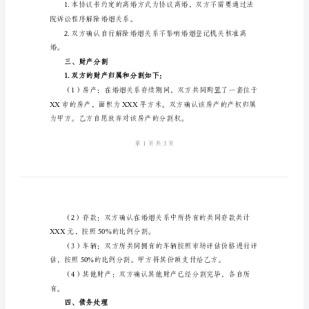
协
协议的具体内容：
议
一、背景和原因
书
2024
年
方为妻子。
夫
妻
感
情
决离婚问题。
破
二、离婚方式
裂
离