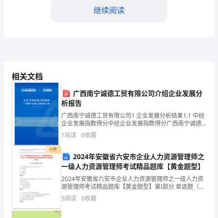
书
继续阅读
由
双
方
自
XXX元，按照50%的比例分割。
相关文档
愿
广西南宁诚德工贸有限公司介绍企业发展分
达
析报告
广西南宁诚德工贸有限公司1 企业发展分析结果1.1 中经
成，
企业发展指数得分中经企业发展指数得分广西南宁诚德
工贸有限公司综合得分说明：中经企业发展指数由中经
旨
1
阅读
0
收藏
数融研发、中国经济信息网发布，根据企业规模、企业
有。
在
付费
2024年安徽省六安市企业人力资源管理师之
四、债务处理
一级人力资源管理师考试精品题库【黄金题型】
明
2024年安徽省六安市企业人力资源管理师之一级人力资
确
源管理师考试精品题库【黄金题型】第I部分 单选题（50
题）1.企业集团组织结构变化的内在因素不包括（ ）。
3
阅读
0
收藏
2023
A: 共同投资B: 产业结构C: 经营