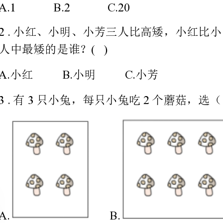
A.B.C.
小红小明小芳
3.32
有只小兔，每只小兔吃个蘑菇，选（）蘑菇最合适？
A.B.C.