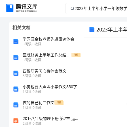
2023
年
相关文档
2023年上
上
学习汪金权老师先进事迹体会
半
3
阅读
0
收藏
年
医院财务上半年工作总结以及计划
付费
3
阅读
0
收藏
小
西餐厅实习心得体会范文
5
阅读
0
收藏
学
小狗也要大声叫小学作文850字
1
阅读
0
收藏
1.20
一
做的自己初二作文
付费
年
1
阅读
0
收藏
2.
201-八年级物理下册 第7章 运动和力滚动训练四（7.3-7.4）课件 （新版）粤教沪版
级
2
阅读
0
收藏