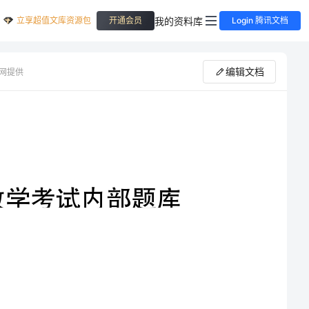
立享超值文库资源包
我的资料库
开通会员
Login 腾讯文档
编辑文档
网提供
2023年上半年小学一年级数学考试内部题库
小红、小明、小芳三人比高矮，小红比小明矮，小芳比小明高，三