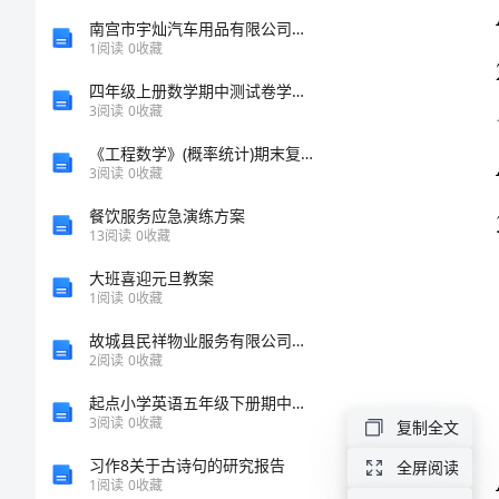
数
南宫市宇灿汽车用品有限公司介绍企业发展分析报告
1
阅读
0
收藏
学
四年级上册数学期中测试卷学生专用
3
阅读
0
收藏
考
《工程数学》(概率统计)期末复习提要
3
阅读
0
收藏
试
餐饮服务应急演练方案
内
13
阅读
0
收藏
大班喜迎元旦教案
部
1
阅读
0
收藏
题
故城县民祥物业服务有限公司介绍企业发展分析报告
2
阅读
0
收藏
库
起点小学英语五年级下册期中试题
3
阅读
0
收藏
复制全文
【名
习作8关于古诗句的研究报告
全屏阅读
校
1
阅读
0
收藏