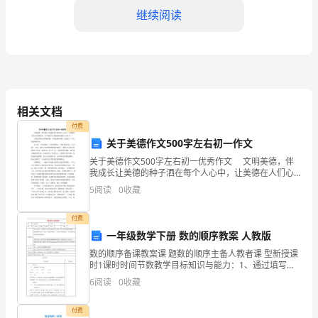
继续阅读
制
和
核
对，
风险管理等；
相关文档
包
付费
括
关于美德作文500字左右初一作文
值；
关于美德作文500字左右初一优秀作文 文明美德，伴
酒
我成长让美德的种子洒在每个人心中，让美德在人们心
中生根发芽。以下是要与大家提供的美德作文500字，!
店
5
阅读
0
收藏
中国已有悠久的传统美德，中处处都有美德，
性。
收
付费
一年级数学下册 数的顺序教案 人教版
入、
数的顺序备课教案课 题数的顺序主备人教者课 型新授课
支
时1课时时间节数教学目标知识与能力：1、通过填写
100以内的数目表，使学生了解100以内数的排列顺序。
6
阅读
0
收藏
2、能根据数位的意义，解决一些
出、
付费