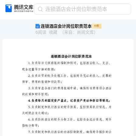
连
连锁酒店会计岗位职责范本
锁
连锁酒店会计岗位职责范本
付费
酒
6
阅读
收藏
（
来自
：
尚阅文库
）
店
会
计
岗
位
职
责
现金流量等方面的数据；