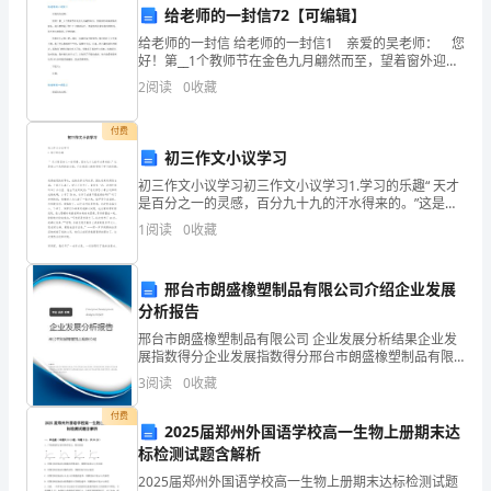
现
跟进行业动态并灵活应对。
给老师的一封信72【可编辑】
金
给老师的一封信 给老师的一封信1 亲爱的吴老师： 您
好！第__1个教师节在金色九月翩然而至，望着窗外迎风
流
摇晃的树木，我不禁想起了您？？辛勤的园丁。想起您
2
阅读
0
收藏
四年来对我们的教导，我不禁心潮澎湃，浮想联翩
量
付费
等
初三作文小议学习
方
初三作文小议学习初三作文小议学习1.学习的乐趣“ 天才
是百分之一的灵感，百分九十九的汗水得来的。”这是我
心中永恒的座右铭，它让我深入地感受到了学习的乐
面
1
阅读
0
收藏
趣。我是班里的优等生，成绩总是名列前茅，
的
邢台市朗盛橡塑制品有限公司介绍企业发展
数
分析报告
据；
邢台市朗盛橡塑制品有限公司 企业发展分析结果企业发
展指数得分企业发展指数得分邢台市朗盛橡塑制品有限
公司综合得分说明：企业发展指数根据企业规模、企业
2.
3
阅读
0
收藏
创新、企业风险、企业活力四个维度对企业发展情况进
行评
负
付费
2025届郑州外国语学校高一生物上册期末达
责
标检测试题含解析
2025届郑州外国语学校高一生物上册期末达标检测试题