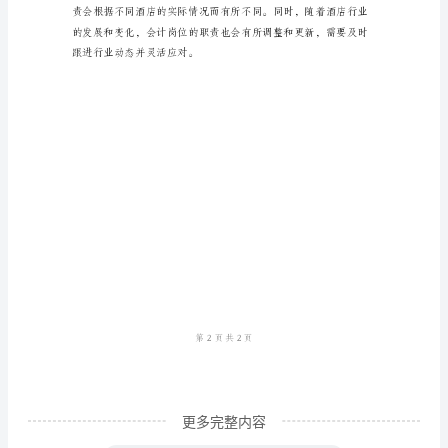
范
算工作；
本
1.
现金流量表等；
负
责
每
审计师进行审核等；
日
交
及时性；
班
班
报
的
更多完整内容
编