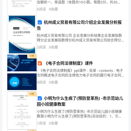
日
含解析一、单选题（本题共10小题，每题3分，共30
分）1、下列曲线所示的生物学意义，错误的是A．若图
6
阅读
0
收藏
常
①纵坐标表示细胞内呼吸速率，则横坐标表示02供应
的
杭州成义贸易有限公司介绍企业发展分析报
告
账
杭州成义贸易有限公司 企业发展分析结果企业发展指数
得分企业发展指数得分杭州成义贸易有限公司综合得分
务
说明：企业发展指数根据企业规模、企业创新、企业风
3
阅读
0
收藏
险、企业活力四个维度对企业发展情况进行评价。该企
处
业的
付费
理
《电子合同法律制度》课件
- 《电子合同法律制度》ppt课件 - 目录 - contents - 电子
工
合同概述电子合同的法律效力电子合同的履行电子合同
的
作，
8
阅读
0
收藏
包
付费
小明为什么生病了(预防登革热) -市示范幼儿
括
园小班健康教案
小明为什么生病了(预防登革热) -市示范幼儿园小班健康
财
教案小明为什么生病了(预防登革热)活动目的：1、引导
幼儿知道蚊子给我们的生活带来的危害。2、引导幼儿要
务
1
阅读
0
收藏
讲卫生，爱清洁。活动准备：图