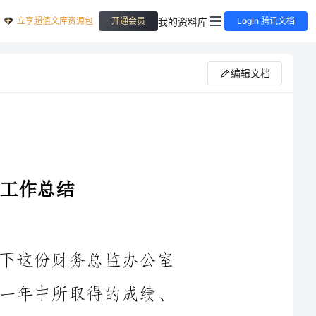
立享超值文库资源包
我的资料库
开通会员
Login 腾讯文档
编辑文档
您好！本年度即将结束，我荣幸地写下这份财务总监办公室
的年底工作总结，回顾总结了我们在过去一年中所取得的成绩、
遇到的困难以及存在的问题，并对下一年的工作提出了展望和计