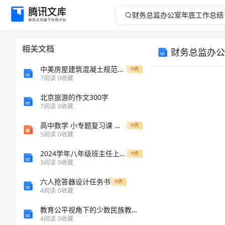
财
务
相关文档
财务总监办公
总
中美房屋建筑混凝土规范的受弯承载力设计可靠度比较
付费
监
7
阅读
0
收藏
北京旅游的作文300字
办
7
阅读
0
收藏
公
高中数学 小专题复习课 热点总结与强化训练(二)课件 理 新人教A版(1)
付费
5
阅读
0
收藏
室
2024学年八年级班主任上学期工作总结
付费
3
阅读
0
收藏
年
六人抢答器设计任务书
付费
底
4
阅读
0
收藏
教育公平视角下的少数民族教育研究——基于教育优惠政策的分析的中期报告
工
4
阅读
0
收藏