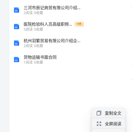
作
三河市辰记商贸有限公司介绍企业发展分析报告
2
阅读
0
收藏
总
医院检验科人员高级职称评审工作总结
付费
5
阅读
0
收藏
结
杭州羽繁贸易有限公司介绍企业发展分析报告
2
阅读
0
收藏
财
货物运输书面合同
务
1
阅读
0
收藏
总
监
办
公
室
复制全文
年
全屏阅读