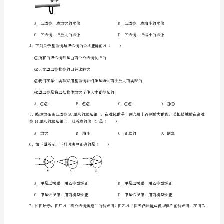
八
年
级
（下
册）
在哪个
常
见
的
光
学