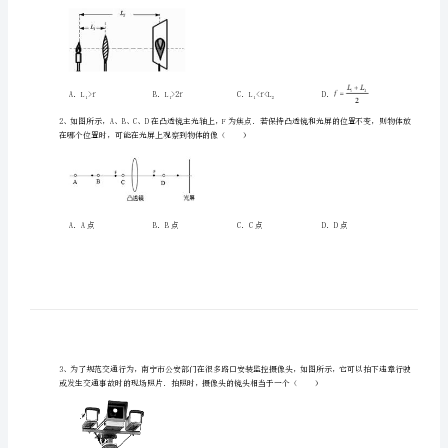
二
考生注意：
中
学
物
理
北
一、单选题（10小题，每小题2分，共计20分）
师
大
12
版