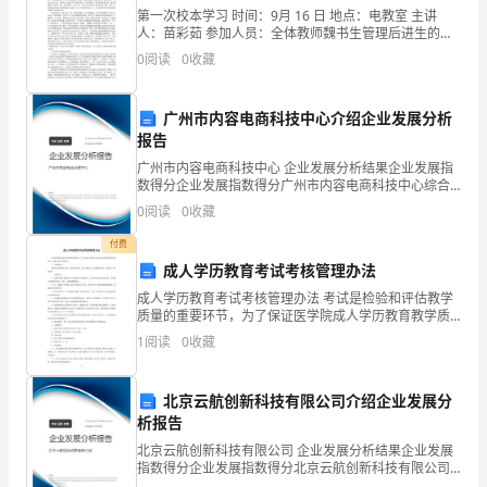
案
第一次校本学习 时间：9月 16 日 地点：电教室 主讲
4、下列关于显微镜与望远镜的
人：苗彩茹 参加人员：全体教师魏书生管理后进生的几
个“妙招”一、与后进生结成互助组 魏书生是一个优秀的
0
阅读
0
收藏
及
班主任，他特别注意关爱
①所有的望远镜都是由两个凸透镜制成的
解
广州市内容电商科技中心介绍企业发展分析
②天文望远镜物镜的口径比较大
报告
析）
广州市内容电商科技中心 企业发展分析结果企业发展指
数得分企业发展指数得分广州市内容电商科技中心综合
得分说明：企业发展指数根据企业规模、企业创新、企
④望远镜是将远处物体放大了使人才看得见的．
0
阅读
0
收藏
福
业风险、企业活力四个维度对企业发展情况进行评价。
该企
付费
建
成人学历教育考试考核管理办法
龙
成人学历教育考试考核管理办法 考试是检验和评估教学
质量的重要环节，为了保证医学院成人学历教育教学质
镜14厘米的主光轴上，则所成的像一定是（）
海
量和管理水平，特制定以下管理办法。一、分类和评分
1
阅读
0
收藏
考核分考试和考查二类，必修课为考试，以百分制记
第
分。选修
北京云航创新科技有限公司介绍企业发展分
二
6、如下图所示，下列说法中正确的是（）
析报告
中
北京云航创新科技有限公司 企业发展分析结果企业发展
指数得分企业发展指数得分北京云航创新科技有限公司
综合得分说明：企业发展指数根据企业规模、企业创