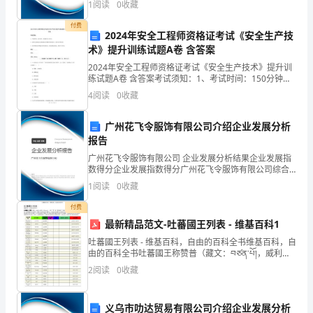
学
1
阅读
0
收藏
新、企业风险、企业活力四个维度对企业发展情况进行
物
评价。
付费
2024年安全工程师资格证考试《安全生产技
理
术》提升训练试题A卷 含答案
2024年安全工程师资格证考试《安全生产技术》提升训
北
练试题A卷 含答案考试须知：1、考试时间：150分钟，
本卷满分为100分。 2、请首先按要求在试卷的指定位置
师
4
阅读
0
收藏
填写您的姓名、准考证号等信息。 3、请仔
大
广州花飞令服饰有限公司介绍企业发展分析
报告
版
广州花飞令服饰有限公司 企业发展分析结果企业发展指
八
数得分企业发展指数得分广州花飞令服饰有限公司综合
得分说明：企业发展指数根据企业规模、企业创新、企
1
阅读
0
收藏
年
业风险、企业活力四个维度对企业发展情况进行评价。
该企
付费
级
最新精品范文-吐蕃國王列表 - 维基百科1
（下
吐蕃國王列表 - 维基百科，自由的百科全书维基百科，自
由的百科全书吐蕃國王称赞普（藏文：བཙན་པོ།，威利：
册）
bTsan-po），其中“赞”是“雄伟强壮”的意思，“普”是“男子
2
阅读
0
收藏
汉”的意思。按照藏族历史
常
义乌市叻达贸易有限公司介绍企业发展分析