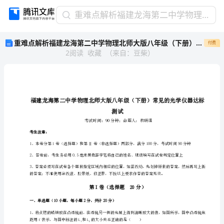
重
重难点解析福建龙海第二中学物理北师大版八年级（下册）常见的光学仪器达标测试试题（含答案及解析）
难
重难点解析福建龙海第二中学物理北师大版八年级（下册）常见的光学仪器达标测试试题（含答案及解析）
付费
点
2
阅读
收藏
（
来自
：
豆柴
）
解
析
福
建
龙
海
测
第