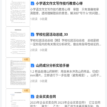
问题都有合理解释。
小学语文作文写作技巧教育心得
作，
小学语文作文写作技巧教育心得 审题 只有准确地审
5.
来
清题意，透彻理解题目的意思，解决好“写什么”的问题，
写起来才能保证不偏题，不致于“下笔千言，离题万里”。
1
阅读
0
收藏
就会将喜爱传递。
这里教给同学们三种审题方法： (1)分
到
6.
销
学校社团活动总结_33
售
学校社团活动总结【精】学校社团活动总结 总结是把
一定阶段内的有关情况分析研究，做出有指导性结论的
7.
部，
书面材料，它可以提升我们发现问题的能力，不妨让我
2
阅读
0
收藏
们认真地完成总结吧。总结一般是怎么写的呢？下面是
8.
加
小编
付费
入
山药成分分析实验手册
1.2 样品处理山药鲜样：用自来水冲洗山药样品，切成1
我
mm薄片，立即进行下一步处理（避免褐变）。 山药干
粉: 首先用自来水冲洗山药样品，再用蒸馏水淋洗，然后
们
2
阅读
0
收藏
用不锈钢刀削去表皮，将可 食部分切成薄片，
这
付费
企业买卖合同
个
2023年企业买卖合同 2023年企业买卖合同1 订立合同
有
双方： 甲方： 乙方： 甲乙双方本着平等互利、协