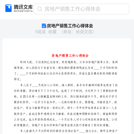
房
房地产销售工作心得体会
地
房地产销售工作心得体会
产
5
阅读
收藏
（
来自
：
尚阅文库
）
销
售
工
作
心
得
体