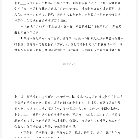
会
而过。
房
地
产
销
售
工
作
心
得
体
会