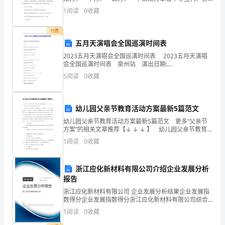
商一致的原则，签订本合同，以资双方信守执行。 第
1
阅读
0
收藏
着
一条：商品质量标准 商品质量由双方
家
付费
五月天演唱会全国巡演时间表
庭
2023五月天演唱会全国巡演时间表 2023五月天演唱
会全国巡演时间表 泉州站 演出日期:
一
2023/08/24(四)-25(五)-26(六) 演出场地:泉州海峡德育
5
阅读
0
收藏
中心育馆 预售时间:2
般
氛
幼儿园父亲节教育活动方案最新5篇范文
围
幼儿园父亲节教育活动方案最新5篇范文 更多“父亲节
方案”的相关文章推荐【↓ ↓ ↓ 】 幼儿园父亲节教育活
的
动方案1 每年6月份的第三个星期天是“父亲节”。以往，
1
阅读
0
收藏
我们总是过三八妇女节、母亲节，
团
浙江应化新材料有限公司介绍企业发展分析
体
报告
到
浙江应化新材料有限公司 企业发展分析结果企业发展指
数得分企业发展指数得分浙江应化新材料有限公司综合
现
得分说明：企业发展指数根据企业规模、企业创新、企
1
阅读
0
收藏
业风险、企业活力四个维度对企业发展情况进行评价。
该企