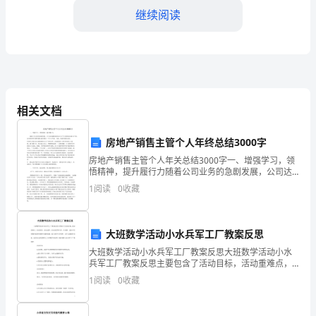
默
继续阅读
地
算
来，
从
相关文档
参
房地产销售主管个人年终总结3000字
加
房地产销售主管个人年关总结3000字一、增强学习，领
悟精神，提升履行力随着公司业务的急剧发展，公司达
房
成建筑面积由5万平方米增加到20万平米，这对我和所有
1
阅读
0
收藏
销售团队成员都是一个巨大考验。为此，我组织团队成
地
2.
产
大班数学活动小水兵军工厂教案反思
反之你所说的一切都将起到反效果。
大班数学活动小水兵军工厂教案反思大班数学活动小水
销
兵军工厂教案反思主要包含了活动目标，活动重难点，
3.
活动准备，活动过程，活动反思等内容，在观察、比较
1
阅读
0
收藏
售
中发现物体的排列规律并能够拓展，能与同伴共享材
料。合作完
4.
工