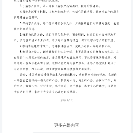
时
间
户群体，为后来的有效成交奠定了基础。
飞
逝，
不
来主要有以下几点：
经
1.
意
间
已
经
结
束。
更多完整内容
默