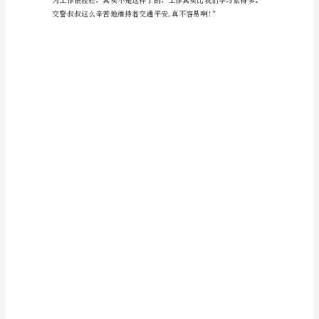
终
于
放
假
了，
我
那
一
颗
悬
着
的