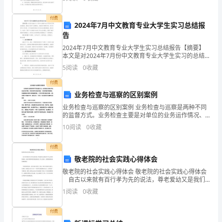
介]一、活动目的：本次课外集体活动旨在……（
吗？
付费
2024年7月中文教育专业大学生实习总结报
这
告
时，
2024年7月中文教育专业大学生实习总结报告【摘要】
本文是对2024年7月份中文教育专业大学生实习的总结
报告。报告分为四个主要部分，包括实习背景介绍、实
我
5
阅读
0
收藏
习任务和工作内容、实习收获和经验以及对未来发展的
的
付费
业务检查与巡察的区别案例
眼
业务检查与巡察的区别案例 业务检查与巡察是两种不同
的监督方式。业务检查主要是对单位的业务运作情况、
睛
财务状况等方面进行检查，以发现问题并督促整改。而
10
阅读
0
收藏
巡察则是对领导干部的廉政情况、工作作风等方面进
瞄
付费
到
敬老院的社会实践心得体会
老
敬老院的社会实践心得体会 敬老院的社会实践心得体会
自古以来就有百行孝为先的说法，尊老爱幼又是我们
爸
中华儿女的传统美德。由此在寒假里我在敬老院进行了
1
阅读
0
收藏
社会实践。去敬老院慰问他们帮助他们。 当我到敬
那
付费