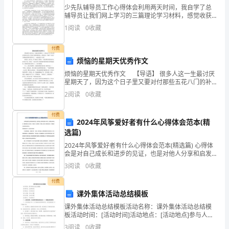
少先队辅导员工作心得体会利用两天时间，我自学了总
干
辅导员让我们网上学习的三篇理论学习材料，感觉收获
颇多，有很多的心得体会。张副主席的重要讲话深刻阐
什
1
阅读
0
收藏
述了领导干部为什么读书、读什么书和怎样读书的问
题，具
么
付费
烦恼的星期天优秀作文
好
烦恼的星期天优秀作文 【导语】 很多人这一生最讨厌
呢？
星期天了，因为这个日子里又要对付那些五花八门的补
习班和堆得象山一样的作业。你呢？下面关于烦恼的星
2
阅读
0
收藏
难
期天优秀作文，一起来阅读下文吧! 盼星星、盼月
道
付费
2024年风筝爱好者有什么心得体会范本(精
选篇)
就
2024年风筝爱好者有什么心得体会范本(精选篇) 心得体
一
会是对自己成长和进步的见证，也是对他人分享和启发
的一种方式。在撰写心得体会时，要保持客观公正的态
3
阅读
0
收藏
直
度，不偏袒个人主观情绪。下面是一些关于心得
付费
做
课外集体活动总结模板
作
课外集体活动总结模板活动名称：课外集体活动总结模
板活动时间：[活动时间]活动地点：[活动地点]参与人
数：[参与人数]活动主题：[活动主题]活动简介：[活动简
业
3
阅读
0
收藏