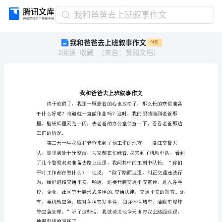
我
我和爸爸去上班叙事作文
和
我和爸爸去上班叙事作文
付费
爸
2
阅读
收藏
（
来自
：
贤阅文档
）
爸
去
上
班
叙
事
作