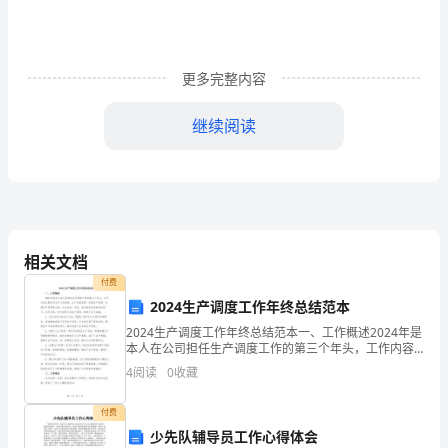
心
也
更多完整内容
放
松
继续阅读
了，
那
么
长
相关文档
付费
的
2024生产调度工作年终总结范本
寒
2024生产调度工作年终总结范本一、工作概述2024年是
本人在公司担任生产调度工作的第三个年头，工作内容
假
主要涉及生产计划安排、生产进度追踪、协调生产资
4
阅读
0
收藏
源、处理生产异常等方面。在过去的一年里，我在团队
准
的
付费
备
少先队辅导员工作心得体会