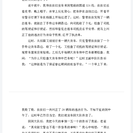
文
工作的情况。
我
和
爸
爸
去
上
班
叙
事
他很爽快的容许了。
作
文