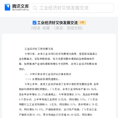
工
工业经济好又快发展交流
业
工业经济好又快发展交流
付费
经
2
阅读
收藏
（
来自
：
贤阅文档
）
济
好
又
快
发
工业经济好又快发展交流
展
交