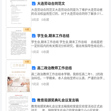
大连劳动合同范文
业
大连劳动合同范文大连劳动合同是为了维护大连劳动者
已成为我市工业经济的主力军。
发
的合法权益而签订的，对于大连劳动合同你了解多少?以
下是为大家的大连劳动合同范文，欢送参考阅读。甲
3
阅读
0
收藏
（四）增长方式实现有效转变。
方：乙方：依据《劳动法》、《劳动合同法》及相关法
展
律、法规
付费
重
学生会,期末工作总结
点，
学生会,期末工作总结 学生会,期末工作总结 总结是把
一定阶段内的有关情况分析研究，做出有指导性结论的
采
书面材料，它可以使我们更有效率，不如我们来制定一
1
阅读
0
收藏
份总结吧。你所见过的总结应该是什么样的？下面是收
取
付费
积
高二政治教师工作总结
高二政治教师工作总结本学期，我担任高二年1、2的政
极
治科任。一学期来，本人自始至终以认真、严谨的治学
态度，勤恳、坚持不懈的精神从事教学工作。还注意以
举
7
阅读
0
收藏
德为本，结合现实生活中的现象层层善诱先做简要的总
结回顾
措，
教育局颁奖典礼会议发言稿
努
教育局颁奖典礼会议发言稿我校家庭实验室活动正式启
力
动于____年，鼓励学生在自己的家中建立小小实验室，根