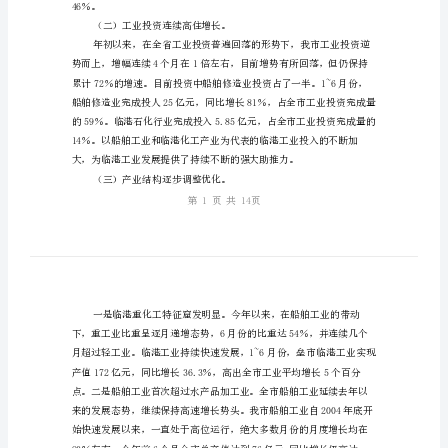
流
良好。
工
业
（一）主要指标协调快速增长。
经
济
好
又
快
发
展
交
46％。
流
（二）工业投资连续高住增长。