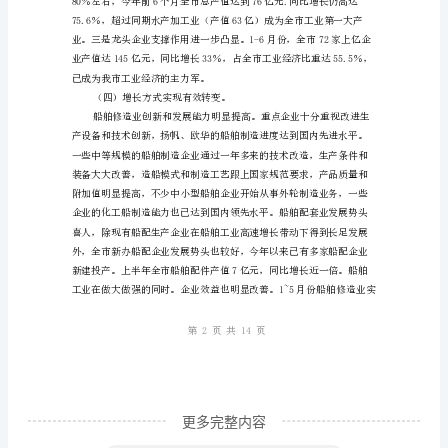
今
年
以
来，
全
市
工
业
系
（三）产业结构逐步调整优化。
统
第1页共
以
科
更多完整内容
学