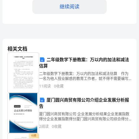
发
继续阅读
展
观
为
指
相关文档
导，
二年级数学下册教案：万以内的加法和减法
估算
紧
二年级数学下册教案：万以内的加法和减法估算 作为
一名为他人授业解惑的教育工作者，就不得不需要编写
紧
教案，编写教案有利于我们科学、合理地支配课堂时
11
阅读
0
收藏
间。怎样写教案才更能起到其作用呢？下面是小编整理
抓
的二年级
厦门圆兴商贸有限公司介绍企业发展分析报
住
告
临
厦门圆兴商贸有限公司 企业发展分析结果企业发展指数
得分企业发展指数得分厦门圆兴商贸有限公司综合得分
港
说明：企业发展指数根据企业规模、企业创新、企业风
2
阅读
0
收藏
险、企业活力四个维度对企业发展情况进行评价。该企
业的
工
付费