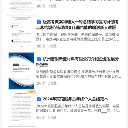
据科学课学习的进度自由选择自己感兴趣的问题展开研
3
阅读
0
收藏
克
究。但是，当成百上千的孩子完成了自己的家庭实验作
品
服
第2页共
版高考教案物理大一轮总结学习复习计划考
点总结规范练理想变压器电能的输送新人教版
发
考点规范练36 理想变压器 电能的输送一、单项选择
展
题1.一电器中的变压器可视为理想变压器,它将220V交变
电流变为110V。已知变压器原线圈匝数为800,则副线圈
2
阅读
0
收藏
中
匝数为( )
遇
杭州吉耐新型材料有限公司介绍企业发展分
析报告
到
杭州吉耐新型材料有限公司 企业发展分析结果企业发展
指数得分企业发展指数得分杭州吉耐新型材料有限公司
的
综合得分说明：企业发展指数根据企业规模、企业创
2
阅读
0
收藏
新、企业风险、企业活力四个维度对企业发展情况进行
各
评价。
付费
种
2024年宾馆服务员年终个人总结范本
2024年宾馆服务员年终个人总结范本尊敬的领导、亲爱
困
的同事们：时光荏苒，转眼又是一年，回首____年，我作
为一名宾馆服务员，经历了无数的酸甜苦辣，收获了许
4
阅读
0
收藏
难
许多多的成长和启示。在这里，我想向大家分享一下