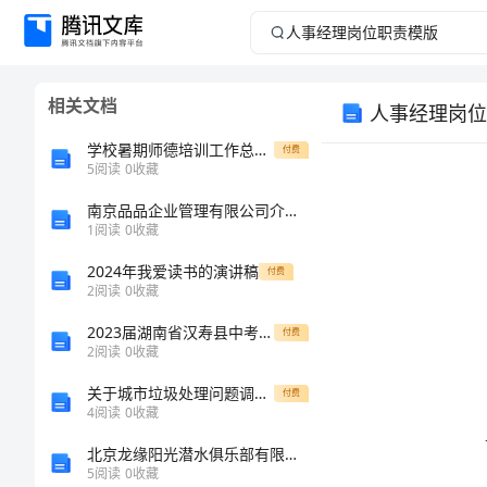
人
事
相关文档
人事经理岗位
经
学校暑期师德培训工作总结参考
付费
理
5
阅读
0
收藏
南京品品企业管理有限公司介绍企业发展分析报告
岗
1
阅读
0
收藏
位
2024年我爱读书的演讲稿
付费
2
阅读
0
收藏
职
2023届湖南省汉寿县中考五模语文试题含解析
付费
2
阅读
0
收藏
责
关于城市垃圾处理问题调查报告
付费
模
4
阅读
0
收藏
北京龙缘阳光潜水俱乐部有限公司介绍企业发展分析报告
版
5
阅读
0
收藏