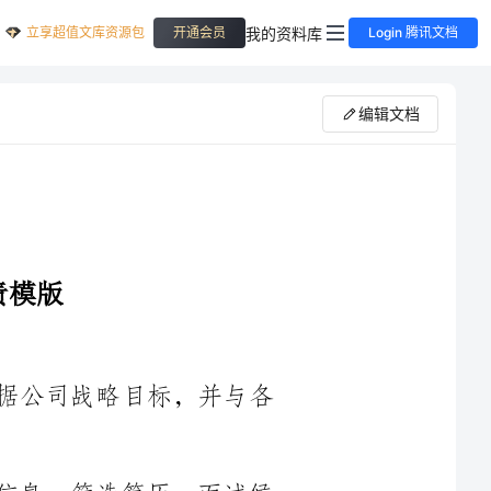
立享超值文库资源包
我的资料库
开通会员
Login 腾讯文档
编辑文档
1.负责制定和执行人事战略和计划，根据公司战略目标，并与各
2.建立和维护招聘流程，包括发布招聘信息、筛选简历、面试候
3.考虑员工流失率、绩效评估等因素，制定员工补充计划，并与