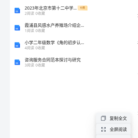
人
2023年北京市第十二中学数学八年级下册三角形定向测评试卷（解析版含答案）
付费
2
阅读
0
收藏
事
霞浦县风感水产养殖场介绍企业发展分析报告
经
1
阅读
0
收藏
理
小学二年级数学《角的初步认识》精选测试题带答案（综合题）
4
阅读
0
收藏
岗
咨询服务合同范本探讨与研究
位
3
阅读
0
收藏
职
责
满意度。
模
版
一、
复制全文
人
全屏阅读