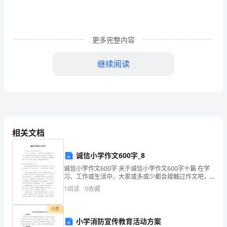
候
就
要
更多完整内容
吃
继续阅读
到
教学重点、难点
水
果，
孩
相关文档
子
诚信小学作文600字_8
们
诚信小学作文600字 关于诚信小学作文600字十篇 在学
习、工作或生活中，大家或多或少都会接触过作文吧，
有
作文根据写作时限的不同可以分为限时作文和非限时作
于大胆的尝试新的想法。
1
阅读
0
收藏
文。你知道作文怎样写才规范吗？下面
的
付费
喜
小学消防宣传教育活动方案