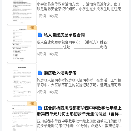
活动准备
欢
小学消防宣传教育活动方案一、活动背景近年来，由于
缺乏消防安全意识和知识，小学生在火灾发生时往往无
这
法正确应对，造成了严重的伤亡和财产损失。为了增强
1
阅读
0
收藏
小学生的消防安全意识，培养他们正确的防火和自救能
种
力，提高
付费
水
私人自建房屋承包合同
示桌、样品拼盘、水
私人自建房屋承包合同甲方：（委托方）姓名：
果，
__________________住址：__________________电话：
__________________乙方：（承包方）姓名：________
有
6
阅读
0
收藏
水果拼盘
的
购房收入证明参考
喜
购房收入证明参考购房收入证明参考 在生活、工作和
欢
学习中，大家最不陌生的就是证明了吧，证明是用可靠
过程：
的证据证明有关人员或事实的真实情况的凭证。那么相
2
阅读
0
收藏
关的证明到底怎么写呢？下面是小编帮大家整理的购房
那
收
付费
种
综合解析四川成都市华西中学数学七年级上
册第四单元几何图形初步单元测试试题（含详
水
解）
四川成都市华西中学数学七年级上册第四单元几何图形
果。
初步单元测试 考试时间：90分钟；命题人：教研组考生
注意：1、本卷分第I卷（选择题）和第Ⅱ卷（非选择题）