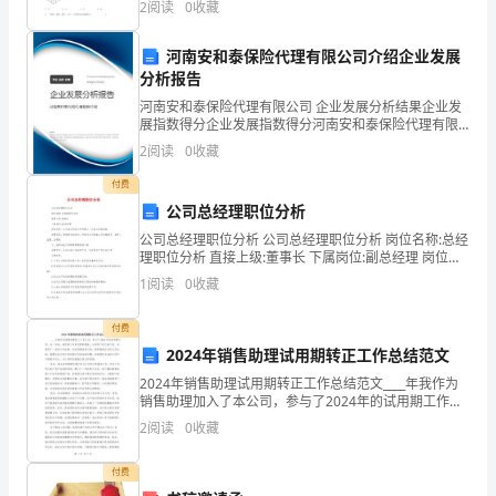
2
阅读
0
收藏
两部分，满分100分，考试时间90分钟2、答卷前
有
河南安和泰保险代理有限公司介绍企业发展
认
分析报告
识
河南安和泰保险代理有限公司 企业发展分析结果企业发
展指数得分企业发展指数得分河南安和泰保险代理有限
的，
公司综合得分说明：企业发展指数根据企业规模、企业
2
阅读
0
收藏
子、葡萄、哈密瓜、番茄等
创新、企业风险、企业活力四个维度对企业发展情况进
有
行评
付费
2
/
14
公司总经理职位分析
不
公司总经理职位分析 公司总经理职位分析 岗位名称:总经
认
理职位分析 直接上级:董事长 下属岗位:副总经理 岗位性
质：公司法定代表人和代理人、行政工作的首脑
1
阅读
0
收藏
识
的。
付费
2024年销售助理试用期转正工作总结范文
有
2024年销售助理试用期转正工作总结范文____年我作为
销售助理加入了本公司，参与了2024年的试用期工作，
的
这一年间，我学到了许多宝贵的经验，认识到了自己的
2
阅读
0
收藏
不足，并取得了一定的工作成绩。在试用期结束之
孩
付费
子