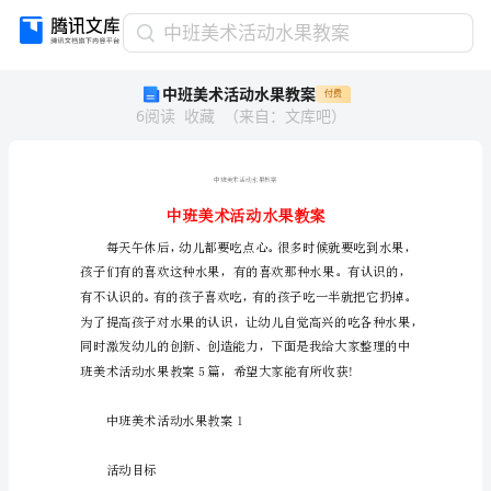
中
中班美术活动水果教案
班
中班美术活动水果教案
付费
美
6
阅读
收藏
（
来自
：
文库吧
）
术
活
动
水
果
教
案