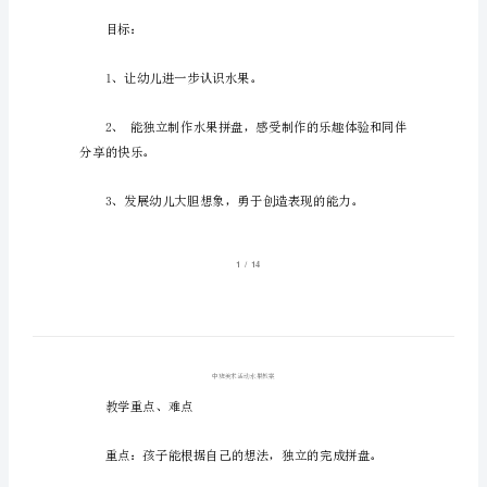
中
班
美
术
活
动
水
中班美术活动水果教案1
果
教
案
活动目标
每
天
目标：