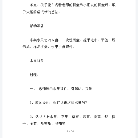
午
休
1、让幼儿进一步认识水果。
后，
幼
儿
都
分享的快乐。
要
吃
点
心。
很
1
/
14
多
时