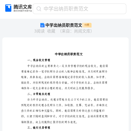
中
中学出纳员职责范文
学
中学出纳员职责范文
付费
出
3
阅读
收藏
（
来自
：
尚阅文库
）
纳
员
职
责
范
文
一、现金收支管理
中