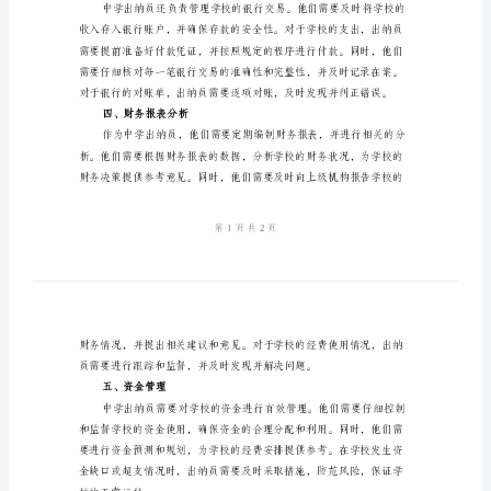
学
出
纳
员
职
二、日常账务处理
责
范
文
一、
现
金
三、银行交易管理
收
支