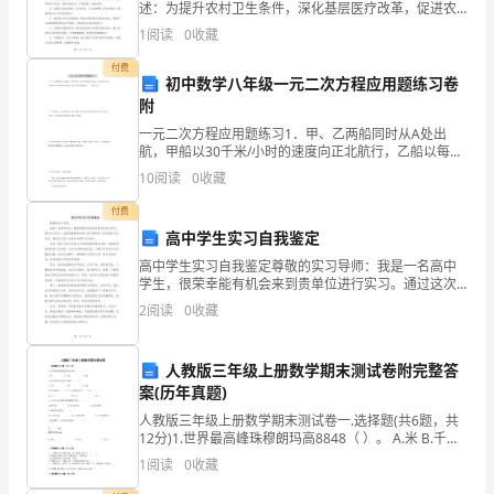
校
述：为提升农村卫生条件，深化基层医疗改革，促进农
村健康事业发展，我国决定推进标准化规范化村卫生室
1
阅读
0
收藏
活动。为此，制定本方案，旨在规范农村卫生室建设与
财
管理
付费
初中数学八年级一元二次方程应用题练习卷
务
附
活
一元二次方程应用题练习1．甲、乙两船同时从A处出
航，甲船以30千米/小时的速度向正北航行，乙船以每小
动
时比甲船快10千米的速度向正东航行，则几小时后两船
10
阅读
0
收藏
相距100千米？2．一个两位数，十位上的数字与个位
的
付费
高中学生实习自我鉴定
入
高中学生实习自我鉴定尊敬的实习导师：我是一名高中
账
学生，很荣幸能有机会来到贵单位进行实习。通过这次
实习，我希望能够更加深入地了解实际工作环境和专业
2
阅读
0
收藏
和
知识，锻炼自己的工作能力和团队合作能力。首先，我
认为自己
出
人教版三年级上册数学期末测试卷附完整答
案(历年真题)
账
人教版三年级上册数学期末测试卷一.选择题(共6题，共
情
12分)1.世界最高峰珠穆朗玛高8848（ ）。 A.米 B.千米
C.分米2.长江的长度大约是 6300（
1
阅读
0
收藏
况，