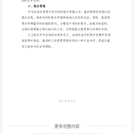
管
理
中
学
四、财务报表分析
出
纳
员
的
主
要
职
责
更多完整内容
之