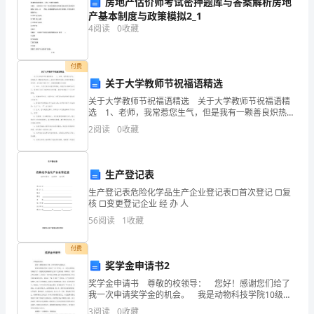
任
房地产估价师考试密押题库与答案解析房地
产基本制度与政策模拟2_1
务
4
阅读
0
收藏
书
付费
一、
关于大学教师节祝福语精选
任
关于大学教师节祝福语精选 关于大学教师节祝福语精
选 1、老师，我常惹您生气，但是我有一颗善良炽热的
6.具有较好的写作和表达能力。
务
心。您的辛劳将常记我心您谆谆教诲永难忘怀，在这属
2
阅读
0
收藏
于您的日子，祝福您健康欢乐如意! 2、如今，天
背
五、任务时间
景
生产登记表
本次任务总时间不少于2个月。
生产登记表危险化学品生产企业登记表□首次登记 □复
热
核 □变更登记企业 经 办 人
6、任务预算
56
阅读
1
收藏
工
过
付费
奖学金申请书2
程
奖学金申请书 尊敬的校领导： 您好！感谢您们给了
七、任务负责人
控
我一次申请奖学金的机会。 我是动物科技学院10级水
产101班学生，**。身为动物科技学院的学子，我感到
3
阅读
0
收藏