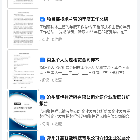
负责人：XXX
无限的骄傲与自豪！光阴似箭，转眼间大一的学习
制
是
指导教师：XXX
项目部技术主管的年度工作总结
热
工程部技术主管的年度工作总结 工程部技术主管的年度
八、相关参考文献
工作总结 光阴似箭，转眼20**年已即将完毕，在工程
工
部技术主管的职责上也逐渐熟悉了，在即将过去的20**
5
阅读
0
收藏
年里，在各级领导的帮助指导下，在工程部领导
学
应用,2017,34(7):885-891.
科
简版个人房屋租赁合同样本
简版个人房屋租赁合同样本个人房屋租赁合同本合同由
领
以下当事人于____年____月____日签署:甲方（出租方）：
（出租方姓名/公司名称）身份证号码/营业执照号码：联
域
7
阅读
0
收藏
系电话：地址：乙方（承租方）：（承租
中
沧州聚恒祥运输有限公司介绍企业发展分析
的
报告
沧州聚恒祥运输有限公司 企业发展分析结果企业发展指
一
数得分企业发展指数得分沧州聚恒祥运输有限公司综合
得分说明：企业发展指数根据企业规模、企业创新、企
个
2
阅读
0
收藏
业风险、企业活力四个维度对企业发展情况进行评价。
该企
重
郑州升霸智能科技有限公司介绍企业发展分