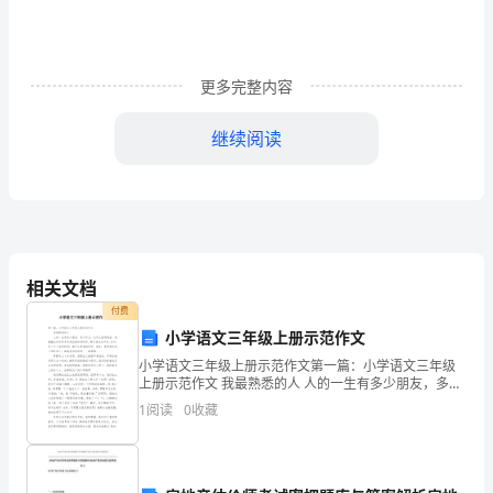
工
过
程
更多完整内容
中
继续阅读
的
应
用
优劣。
研
5.报告撰写
相关文档
究
付费
小学语文三年级上册示范作文
的
进方向，撰写完整的研究报告。
小学语文三年级上册示范作文第一篇：小学语文三年级
任
上册示范作文 我最熟悉的人 人的一生有多少朋友，多少
知己。从幼儿园到现在，我接触过许许多多天真活泼的
四、任务要求
1
阅读
0
收藏
务
好同学，都令我念念不忘。其中，有一个
1.掌握热工过程控制相关理论
书