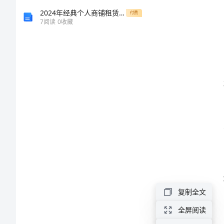
2024
2024年经典个人商铺租赁合同范本
付费
7
阅读
0
收藏
年
公
司
人
事
工
作
计
划
一、
复制全文
人
全屏阅读
事