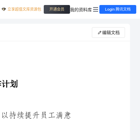
立享超值文库资源包
我的资料库
开通会员
Login 腾讯文档
编辑文档
以持续提升员工满意
1.人才引进和留住：优化招聘流程，吸引高素质人才加入公
诚度。