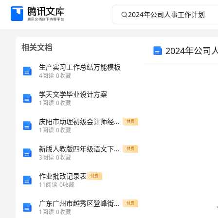
2024
年
相关文档
2024年公
公
生产实习工作总结万能模板
司
4
阅读
0
收藏
人
学天文学毕业设计方案
1
阅读
0
收藏
事
庆阳市助理初级会计师经济法基础考试试卷含答案
付费
1
阅读
0
收藏
工
新版人教版四年级语文下册期末测试及答案
付费
3
阅读
0
收藏
作
作业批改记录表
付费
计
11
阅读
0
收藏
广东广州市越秀区登峰街道综合服务中心招考聘用辅助人员强化卷1
付费
划
1
阅读
0
收藏