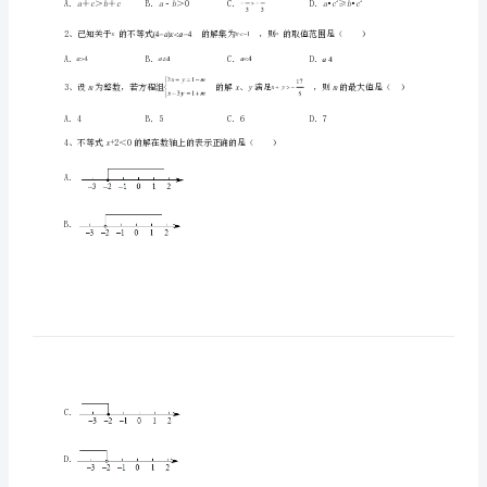
湖
考生注意：
南
长
沙
市
实
一、单选题（10小题，每小题2分，共计20分）
验
ab
1、已知＞，则下列选项不正确是（）
中
学