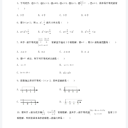
数
学
人
教
x
版
七
A．
年
B．
级
下
册