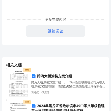
不
等
更多完整内容
式
继续阅读
与
C．
不
等
D．
相关文档
式
付费
跨海大桥涂装方案介绍
组
跨海大桥涂装方案介绍一、__本州四国联络桥公司海峡大
桥涂装方案部位第一表面处理第二表面处理工序涂料品
（）
种使用量g/m2 ·道膜厚um桥梁外表面原件喷砂处理喷涂
同
3
阅读
0
收藏
无机富锌底漆20 um（200 g/m2）喷
步
付费
2024年黑龙江省哈尔滨市49中学八年级物理
2
第一学期期末检测模拟试题含解析
mmm
6、若0＜＜1，则、、的大小关系是（）