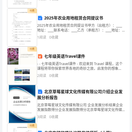
考阅读。个人短期借款合同范文一 甲方： 乙方
南
付费
长
2025年农业用地租赁合同提议书
C．D．
沙
2025年农业用地租赁合同提议书甲方（出租方）：____
地址：____联系电话：____乙方（承租方）：____地址：
市
____联系电话：____鉴于甲方拥有合法的土地使用权，乙
1
阅读
0
收藏
方有意愿租赁甲方土地进行
实
a
整数解
付费
验
七年级英语Travel课件
- - 七年级英语Travel课件 - 欢迎来到 Travel 课程，这个
中
课程将带你探索世界各地的奇妙之旅，启发你的想象
力，并展示如何计划和享受你的旅程。
2
阅读
0
收藏
学
数
北京草莓星球文化传媒有限公司介绍企业发
学
展分析报告
北京草莓星球文化传媒有限公司 企业发展分析结果企业
人
发展指数得分企业发展指数得分北京草莓星球文化传媒
有限公司综合得分说明：企业发展指数根据企业规模、
3
阅读
0
收藏
教
企业创新、企业风险、企业活力四个维度对企业发展情
况进
付费
版