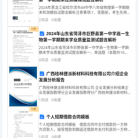
训
2024年黑龙江省哈尔滨市49中学八年级物理第一学期期
末检测模拟试题含解析注意事项:1．答题前，考生先将自
己的姓名、准考证号码填写清楚，将条形码准确粘贴在
练
2
阅读
0
收藏
条形码区域内。2．答题时请按要求用笔。3．请按
付费
试
2024年山东省菏泽市巨野县第一中学高一生
物第一学期期末学业质量监测试题含解析
卷
2024年山东省菏泽市巨野县第一中学高一生物第一学期
期末学业质量监测试题含解析一、单选题（本题共10小
题，每题3分，共30分）1、真核细胞的细胞质中有多种
0
阅读
0
收藏
（含
细胞器，从成分、结构、功能等方面将细胞器进行归
8、若成立，则下列不等式成立的是（）
广西桂林捷派新材料科技有限公司介绍企业
答
发展分析报告
A．B．
广西桂林捷派新材料科技有限公司 企业发展分析结果企
案
业发展指数得分企业发展指数得分广西桂林捷派新材料
科技有限公司综合得分说明：企业发展指数根据企业规
C．D．
1
阅读
0
收藏
模、企业创新、企业风险、企业活力四个维度对企业发
详
展情
付费
x
个人短期借款合同模板
解）
个人短期借款合同模板 借款合同中交付借款的一方称
为贷款人，接受借款到期返还借款并支付利息的一方称
湖
A．B．
为借款人。以下是我整理的个人短期借款合同，欢迎参
1
阅读
0
收藏