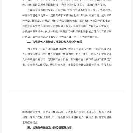
总
结
2024
年
己一年来的工作总结如下：
财
一、组织做好会计核算和监督
务
公
司
个
人
工
作