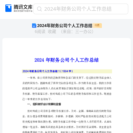
2024
2024年财务公司个人工作总结
年
2024年财务公司个人工作总结
付费
财
6
阅读
收藏
（
来自
：
三一办公
）
务
公
司
个
人
工
作
2024年财务公司个人