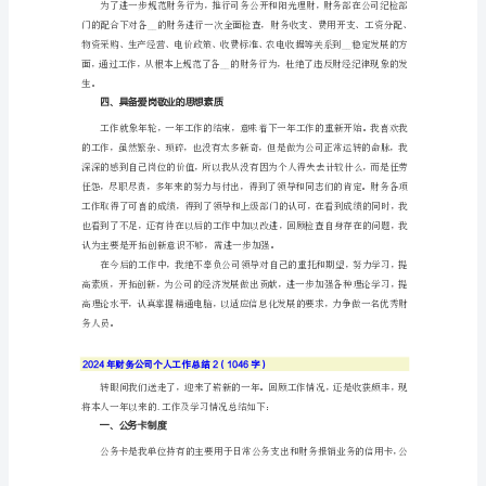
总
结
2024
年
财
务
公
司
个
人
工
作
总