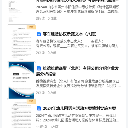
析
确
四、具备爱岗敬业的思想素质
2024年山东省滨州市阳信县中级统计师《统计基础知识
理论及相关知识》考前冲刺试题含解析 第1题：单选题
(本题1分)比率分析法主要有相关指标比率分析法和构成
领
3
阅读
0
收藏
比率法两种。（ ）分析就是一种相关指标比率分
导
付费
客车租赁协议示范文本（八篇）
和
客车租赁协议示范文本出卖人：_____买受人：__________
有限公司，现将_____车转让买受人。该车车牌号为码为
各
_____，发动机号为_____，车架号为_____。现订立合同如
2
阅读
0
收藏
下：第一条汽车
部
门
维德维盾商贸（北京）有限公司介绍企业发
展分析报告
的
维德维盾商贸（北京）有限公司 企业发展分析结果企业
发展指数得分企业发展指数得分维德维盾商贸（北京）
支
有限公司综合得分说明：企业发展指数根据企业规模、
2
阅读
0
收藏
企业创新、企业风险、企业活力四个维度对企业发展情
持
况进
付费
下，
2024年幼儿园语言活动方案策划实施方案
务人员。
2024年幼儿园语言活动方案策划实施方案一、总体目
经
标：2024年幼儿园语言活动方案的总体目标是促进幼儿
语言能力的全面发展，培养幼儿良好的听说读写能力，
11
阅读
0
收藏