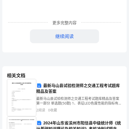
结
1（1504
更多完整内容
字）
一
继续阅读
年
来，
在
水平逐步提高
相关文档
公
三、加强财务检查及内控监督管理力度
最新马山县试验检测师之交通工程考试题库
司
精品及答案
领
最新马山县试验检测师之交通工程考试题库精品及答案
第一部分 单选题(50题) 1、表征LED色度性能的指标有
导
（ ）。A.色品坐标B.标准光C.光射仪D.标准色板【答
2
阅读
0
收藏
案】：A2、依据GB/T24
的
2024年山东省滨州市阳信县中级统计师《统
正
生。
计基础知识理论及相关知识》考前冲刺试题含解