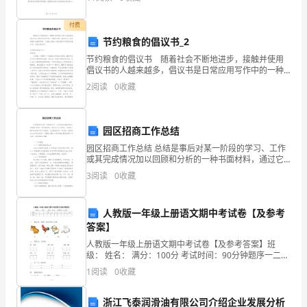
过
提高幼儿的语言表达能力和沟通交流能力。二、方案内
2024年财务公司个人
容
我
付费
节约粮食的倡议书_2
们
节约粮食的倡议书 随着社会不断地进步，接触并使用
财
倡议书的人越来越多，倡议书是日常应用写作中的一种
常用文体。相信许多人会觉得倡议书很难写吧，下面是
一、公务卡制度
2
阅读
0
收藏
小编为大家收集的节约粮食的倡议书，欢迎大家分享。
务
节
部
园区招商工作总结
全
园区招商工作总结 总结是事后对某一阶段的学习、工作
或其完成情况加以回顾和分析的一种书面材料，通过它
体
可以全面地、系统地了解以往的学习和工作情况，为此
3
阅读
0
收藏
要我们写一份总结。我们该怎么去写总结呢？下面是小
人
人教版一年级上册语文期中考试卷【及参考
员
答案】
的
人教版一年级上册语文期中考试卷【及参考答案】班
级： 姓名： 满分：100分 考试时间：90分钟题序一二三
共
四五六七八九总分得分一、 我会填。看图，给音节补上
1
阅读
0
收藏
声母。___ǎ
同
浙江飞泰润滑油有限公司介绍企业发展分析