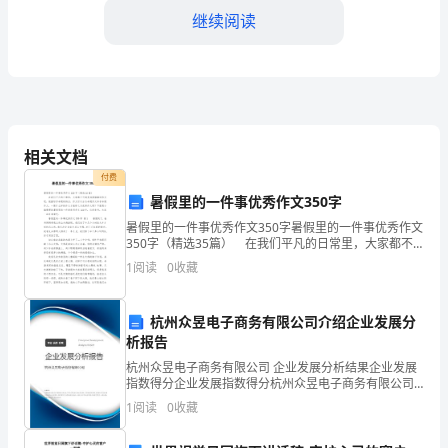
继续阅读
况
材
料
相关文档
萍
付费
乡
暑假里的一件事优秀作文350字
暑假里的一件事优秀作文350字暑假里的一件事优秀作文
市
350字（精选35篇） 在我们平凡的日常里，大家都不
可避免地要接触到作文吧，根据写作命题的特点，作文
体
1
阅读
0
收藏
可以分为命题作文和非命题作文。一篇什么样的作
育
杭州众昱电子商务有限公司介绍企业发展分
局
析报告
杭州众昱电子商务有限公司 企业发展分析结果企业发展
陈
指数得分企业发展指数得分杭州众昱电子商务有限公司
综合得分说明：企业发展指数根据企业规模、企业创
磊
1
阅读
0
收藏
新、企业风险、企业活力四个维度对企业发展情况进行
见识，起到了很好的效果。
评价。