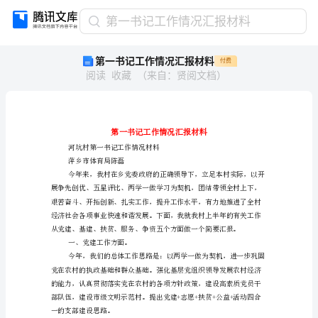
第
第一书记工作情况汇报材料
一
第一书记工作情况汇报材料
付费
书
阅读
收藏
（
来自
：
贤阅文档
）
记
工
作
情
况
汇
河坑村第一书记工作情况材料
报
萍乡市体育局陈磊