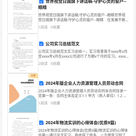
世界视觉日国旗下讲话稿-守护心灵的窗户--
眼睛
今
世界视觉日国旗下讲话稿:守护心灵的窗户--眼睛世界视
年
觉日国旗下讲话稿:守护心灵的窗户--眼睛 在发展不断
提速的社会中，越来越多人会去使用讲话稿，讲话稿是
1
阅读
0
收藏
来，
讲话者为了在会议或重要场合上表达自己想要讲的
我
公司实习总结范文
村
公司实习总结范文实习总结一、实习背景我于xxxx年x月
至xxxx年x月在xxxx公司进行了为期x个月的实习。xxxx
在
公司是一家xxxx行业的领军企业，主要从事xxxx业务。
2
阅读
0
收藏
在此期间，我被分配到xxx部
乡
付费
党
2024年版企业人力资源管理人员劳动合同
2024年版企业人力资源管理人员劳动合同本合同目录一
委
览第一条：合同主体及定义1.1 甲方（用人单位）1.2 乙
方（劳动者）1.3 合同期限第二条：工作内容2.1 工作岗
二、基础设施建设方面。
1
阅读
0
收藏
政
位2.2 工作职责2.3 工作绩
府
2024年物流实训的心得体会(优质9篇)
的
2024年物流实训的心得体会(优质9篇)物流实训的心得体
会篇一通过这次实习，我收获了很多，一方面学习到了