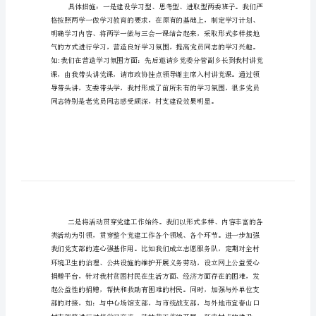
材
料
第
一
书
一、党建工作方面。
记
工
作
情
况
一的支部建设思路。
汇
报