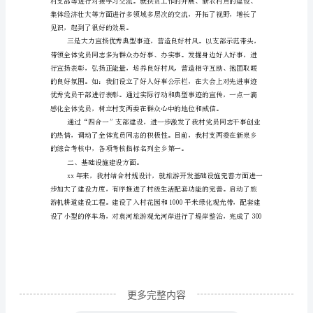
材
料
河
坑
村
第
一
书
记
工
作
更多完整内容
情