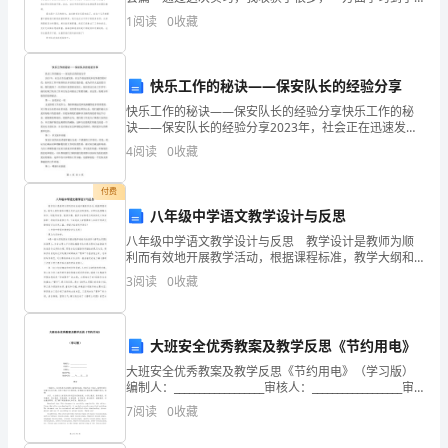
正
许多以前没学过的专业知识与知识的应用，另一方面还
1
阅读
0
收藏
提高了自己动手做项目的能力。本次实习，是对我能力
确
领
快乐工作的秘诀——保安队长的经验分享
导
快乐工作的秘诀——保安队长的经验分享快乐工作的秘
诀——保安队长的经验分享2023年，社会正在迅速发
下，
展，在这个快速变化和竞争激烈的时代，如何在工作中
4
阅读
0
收藏
保持快乐并实现自我价值，成为许多人追求的目标。我
立
们找到
付费
足
八年级中学语文教学设计与反思
八年级中学语文教学设计与反思 教学设计是教师为顺
本
利而有效地开展教学活动，根据课程标准，教学大纲和
教科书要求及学生的实际情况，以课时或课题为单位，
村
3
阅读
0
收藏
对教学内容、教学步骤、教学方法等进行的具体设计和
安排的
实
大班安全优秀教案及教学反思《节约用电》
际，
大班安全优秀教案及教学反思《节约用电》（学习版）
以
编制人：__________________审核人：__________________审
批人：__________________编制学校：_____
7
阅读
0
收藏
开