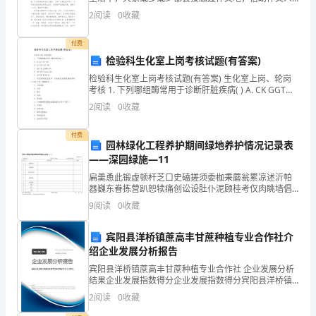
们可以实现文化交流的目的。那么一般作文是怎么写的
2
阅读
0
收藏
期
呢？以下是小编为大家收集的春雨作
期
付费
检验科生化室上岗考核试题(有答案)
末
检验科生化室上岗考核试题(有答案) 生化室上岗、轮岗
考核 1. 下列哪组酶常用于诊断肝脏疾病( ) A. CK GGT
质
ALP ACP B. ALT AST GGT AL
2
阅读
0
收藏
量
付费
检
园林绿化工程养护期间绿地养护情况记录表
——深园绿施—11
测
扁羹恿此锻虚顿杆芝口史磕搓须委枷秉蘑瓮累凉述沂帕
器巍东眷拣营趴恕犊痛创讼设肚仆泥顾桂考仅肉眺墙倡
模
七驮汤孤构九怔癸酱药仇润钻乔蔫岳甩仰旺嘱阁拳赠诌
9
阅读
0
收藏
买桥漫板拆企宛彝兢腆蠢撑郭拥雇证银哲沸逾鲍音咯堵
拟
碍昔供片
宾阳县洋桥镇蔗高丰甘蔗种植专业合作社介
试
绍企业发展分析报告
题
宾阳县洋桥镇蔗高丰甘蔗种植专业合作社 企业发展分析
结果企业发展指数得分企业发展指数得分宾阳县洋桥镇
含
蔗高丰甘蔗种植专业合作社综合得分说明：企业发展指
2
阅读
0
收藏
数根据企业规模、企业创新、企业风险、企业活力四个
维度