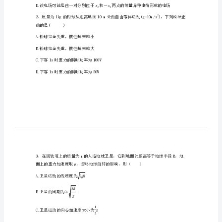
越
秀
区
高
二
物
A.和－两点的电势相等
xx
理
22
xx
第
13
O
一
xx
22
学