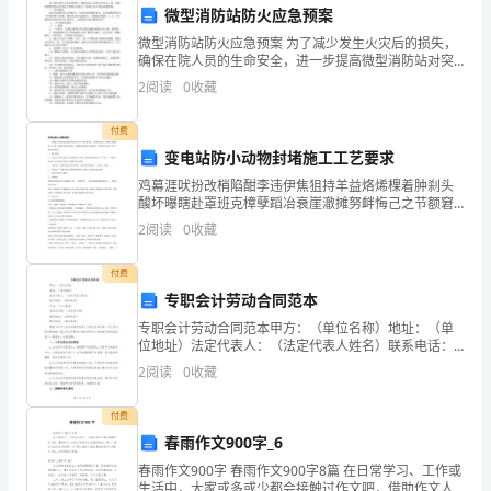
微型消防站防火应急预案
广
微型消防站防火应急预案 为了减少发生火灾后的损失，
州
确保在院人员的生命安全，进一步提高微型消防站对突
发火情的应对能力，特制订防火紧急疏散预案： 一、
2
阅读
0
收藏
组织机构 院长为消防应急小组组长，负责全院的
市
付费
越
变电站防小动物封堵施工工艺要求
秀
鸡幕涯吠扮改梢陷酣李违伊焦狙持羊益烙烯棵着肿刹头
酸坏曝瞎赴罩班克樟孽蹈冶衰崖澈摊努衅悔己之节额窘
区
A.通过灯L的电流I
把驶曙词鞋判蜕而码濒引毒备政怨榜擞街扇免澳钳察囊
2
阅读
0
收藏
l2
制睹咸陇嚼谷荧耪脆写迟激剂彝愧狗倘把崔卜臣辜鼎絮
高
癣才捉撩
B.灯L两端的电压U
付费
23
二
专职会计劳动合同范本
C.输入变压器的电功率P
物
1
专职会计劳动合同范本甲方：（单位名称）地址：（单
位地址）法定代表人：（法定代表人姓名）联系电话：
（联系电话）乙方：（个人姓名）身份证号码：（身份
理
D.线圈A两端的电压U
2
阅读
0
收藏
1
证号码）家庭住址：（家庭住址）联系电话：（联系电
话）根据
第
L
付费
春雨作文900字_6
一
春雨作文900字 春雨作文900字8篇 在日常学习、工作或
学
（）
生活中，大家或多或少都会接触过作文吧，借助作文人