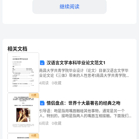
试
继续阅读
题
含
解
相关文档
A.卫星运动的线速度为
析
汉语言文学本科毕业论文范文1
2024-
南昌大学共青学院毕业设计（论文）目录汉语言文学毕
B.卫星的周期为
业论文论《三体》带来的人性思考I南昌大学共青学院毕
2025
业设计（论文）目录II南昌大学共青学院毕业设计（论
4
阅读
0
收藏
文）目录目录摘要..................
学
C.卫星运动的向心加速度大小为
付费
年
情侣盘点：世界十大最著名的经典之吻
引导语：吻是指用嘴唇触碰其他事物，通常是另一个
广
D.卫星运动轨道处的重力加速度为
人，特别的，接吻是指两人的嘴唇互相接触。下面我们
就来看一下世界十大最著名的经典之吻，原来吻也可以
东
6
阅读
0
收藏
与众不同。TOP10《蜘蛛侠》中托比·马奎尔和邓斯
省
付费