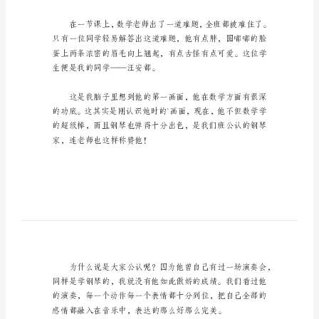
们
班
的
作
文
500
字
我
们
班
的
我们班的作文500字篇1
作
文