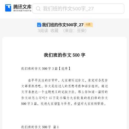
我
我们班的作文500字_27
们
我们班的作文500字_27
付费
班
3
阅读
收藏
（
来自
：
豆柴
）
的
作
文
500
字
_27
我
我们班的作文500字