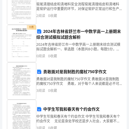
窑尾清理结皮和清堵料安全流程窑尾清理结皮和清堵料
类
是窑炉运行中重要的环节，对保证窑炉正常运行和生产
效率具有重要意义。因此，在进行窑尾清理结皮和清堵
2
阅读
0
收藏
作
料操作时，必须遵循一定的安全流程，以确保人员的安
全。首先
面呢？”于是我特意观察。
文
付费
2024年吉林省舒兰市一中数学高一上册期末
都
综合测试模拟试题含解析
2024年吉林省舒兰市一中数学高一上册期末综合测试模
很
拟试题含解析一、单选题（本题共8小题，每题5分，共
40分）1、我国数学家陈景润在哥德巴赫猜想的研究中取
0
阅读
0
收藏
熟
得了世界领先的成果.哥德巴赫猜想是“每个大于2
悉
勇敢面对是我制胜的魔杖750字作文
吧，
勇敢面对是我制胜的魔杖750字作文 勇敢面对是我制胜
的魔杖750字作文 勇敢，对于每个人来说都是必不可
作
少的。面对是一种超越，只有不断超越自我才能得到成
3
阅读
0
收藏
功。 还是上小学时候发生的事。那是一个闷热
文
是
中学生写我和春天有个约会作文
中学生写我和春天有个约会作文 中学生写我和春天有个
经
约会作文 无论是身处学校还是步入社会，大家都不可
防止地要接触到吧，写作文是培养人们的观察力、联想
3
阅读
0
收藏