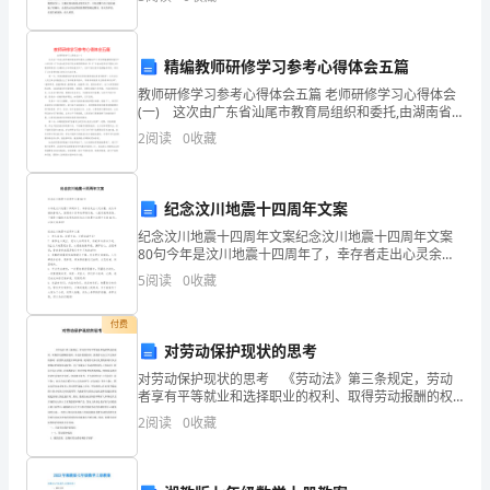
过
力、想象力、思考力和记忆力的重要手段。那要怎么写
好
人
精编教师研修学习参考心得体会五篇
的
教师研修学习参考心得体会五篇 老师研修学习心得体会
思
(一) 这次由广东省汕尾市教育局组织和委托,由湖南省
中小学老师接着教育指导中心承办的《广东省汕尾市初
2
阅读
0
收藏
想
中校长高级研修班》和《广东省汕尾市
考
纪念汶川地震十四周年文案
虑
纪念汶川地震十四周年文案纪念汶川地震十四周年文案
80句今年是汶川地震十四周年了，幸存者走出心灵余
和
震，成为幸福的普通人，回想起十四年的那场灾难，心
5
阅读
0
收藏
里仍觉得悲伤。下面是小编给大家带来的纪念汶川地震
语
十四
付费
言
对劳动保护现状的思考
组
对劳动保护现状的思考 《劳动法》第三条规定，劳动
者享有平等就业和选择职业的权利、取得劳动报酬的权
织，
利、休息休假的权利、获得劳动安全卫生保护的权利、
2
阅读
0
收藏
接受职业技能培训的权利、提请劳动争议处理的权利以
及法律
通