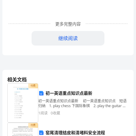
常
中，
更多完整内容
大
家
继续阅读
都
写
过
作
相关文档
付费
文，
初一英语重点知识点最新
肯
初一英语重点知识点最新 初一英语重点知识点 短语
归纳 1. play chess 下国际象棋 2. play the guitar 弹
定
吉他 3. speak English 说英语 4.
1
阅读
0
收藏
对
付费
烦地讲解知道同学学会。
各
窑尾清理结皮和清堵料安全流程