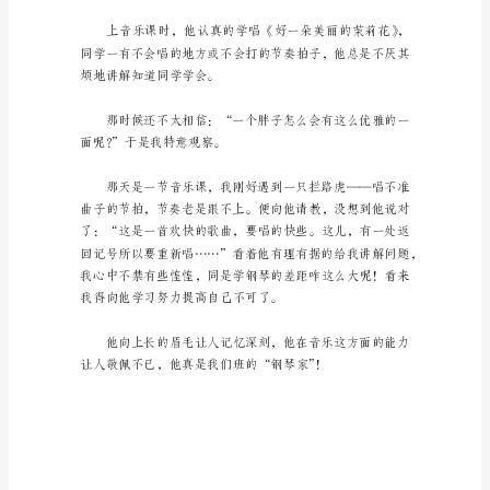
500
字
3
生便是我的同学——汪安都。
篇
【优
秀】
在
平
家，连老师也这样称赞他！
平
淡
淡
的
日