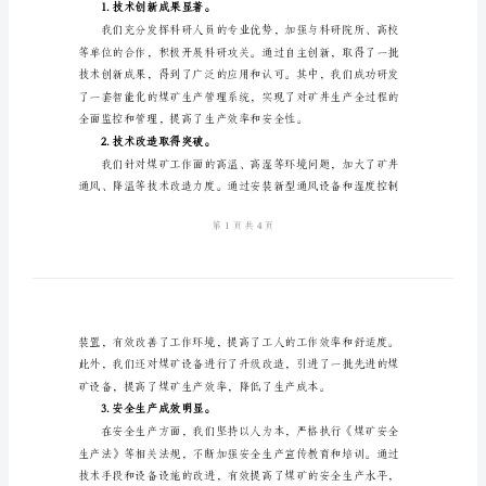
度
总
结
的敬意！
2024
一、工作回顾
年
煤
矿
生
产
技
提供了强有力的支撑。
术
1.技术创新成果显著。
部