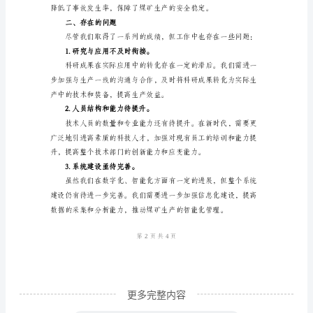
年
度
总
结
尊
2.技术改造取得突破。
敬
的
领
导、
各
位
同
更多完整内容