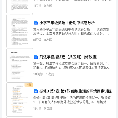
各
四丝丝的期盼，偶尔，一粒粒的小雪子重复而落。屋檐
1
阅读
0
收藏
上，烟囱的那端。冷凝的白气呼之而出，一丝接着一丝
级
的。
领
小学三年级英语上册期中试卷分析
黄河路小学三年级英语期中考试试卷分析一、试题类型
导
及特点：本次考试的题型分为听力和笔试两大部分。 听
力题考核学生单词和语言的理解能力。笔试部分主要考
的
0
阅读
0
收藏
察学生单词及基础知识的掌握情况。 试题形式多样， 难
易
关
刑法学模拟试卷（共五则）[修改版]
怀
第一篇：刑法学模拟试卷综合练习题一、解释名词：1.
和
犯罪2。犯罪构成 3。.犯罪客体3.同类客体4.直接客体5.
一般客体 6.犯罪对象7.犯罪客观方面8.危害行为9.犯罪的
18
阅读
1
收藏
支
作为10.犯罪的不作为11
持
付费
必修3 第1章 第1节 细胞生活的环境同步训练
下，
必修3 第1章 第1节 细胞生活的环境同步测试一、选择题
1．下列有关人体细胞外液叙述错误的是( )A．细胞外液
我
构成了人体的内环境B．细胞外液是体内细胞生活的液体
1
阅读
0
收藏
环境C．人体内的液体称为细胞外液
们