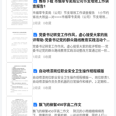
斗，
推荐下载 市烟草专卖局公司节支增效工作调
查报告1
____
1.研究与应用不及时衔接。
市烟草专卖局（公司）节支增效工作调查报告 1小节约
省出大效益—对××××市烟草专卖局（公司）节支增效工
年
作的调查××市地处湘东北，人口仅万，年辖区销售计划
2
阅读
0
收藏
大箱，过来，省外烟在辖区的补充销售计划不足大箱
即
党委书记转变工作作风，虚心接受大家的批
将
评帮助-党委书记党的群众路线教育实践活动个
产中的技术和装备，
人整改方案
过
党委书记转变工作作风，虚心接受大家的批评帮助----党
2.人员结构和能力待提升。
委书记党的群众路线教育实践活动整改方案通过前一阶
去。
段的对照和检查，深刻剖析自我，初步找出主要存在着
1
阅读
0
收藏
以下几个方面的突出问题，请大家批评指正： 一、政
回
自动喷漆岗位职业安全卫生操作规程模版
首
自动喷漆岗位职业安全卫生操作规程模版一、岗位职责1.
这
自动喷漆操作员负责机器的日常操作和维护。2.定期检查
机器设备的运行情况，确保其安全可靠。3.负责材料的调
2
阅读
0
收藏
配和喷漆工作的准备工作。4.按照作业指导书进
3.系统建设亟待完善。
一
年，
飘飞的柳絮450字高二作文
在
飘飞的柳絮450字高二作文 阴沉的小雨细细绵绵而
下，微寒的风，吹着脸颊，一丝丝的微寒，带给人们一