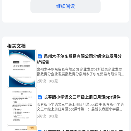
事：
继续阅读
大
家
好！
经
相关文档
过
泉州木子尔东贸易有限公司介绍企业发展分
一
析报告
3.安全生产成效明显。
泉州木子尔东贸易有限公司 企业发展分析结果企业发展
年
指数得分企业发展指数得分泉州木子尔东贸易有限公司
综合得分说明：企业发展指数根据企业规模、企业创
的
2
阅读
0
收藏
新、企业风险、企业活力四个维度对企业发展情况进行
评价。
努
长春版小学语文三年级上册日月潭ppt课件
力
长春版小学语文三年级上册日月潭ppt课件 长春版小学语
文三年级上册日月潭ppt课件篇一：最新长春版小学语文
和
三年级上册日月潭精选习题第一课时(精品) 《日月潭》
5
阅读
0
收藏
习题——第一课时 一、基础题 1．读
二、存在的问题
奋
付费