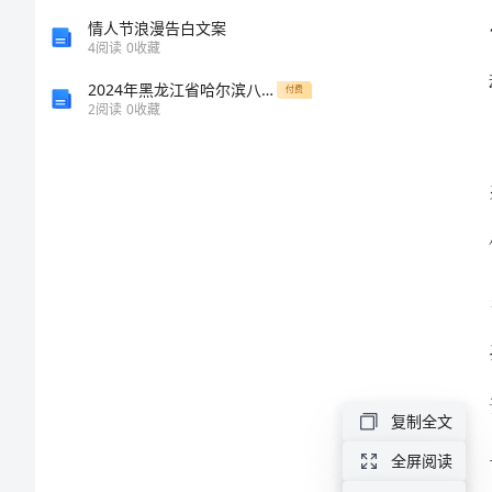
体
情人节浪漫告白文案
4
阅读
0
收藏
会
2024年黑龙江省哈尔滨八中高一生物上学期期末质量检测模拟试题含解析
付费
2
阅读
0
收藏
范
文
小
学
一代。
教
师
师
们。
德
复制全文
师
全屏阅读