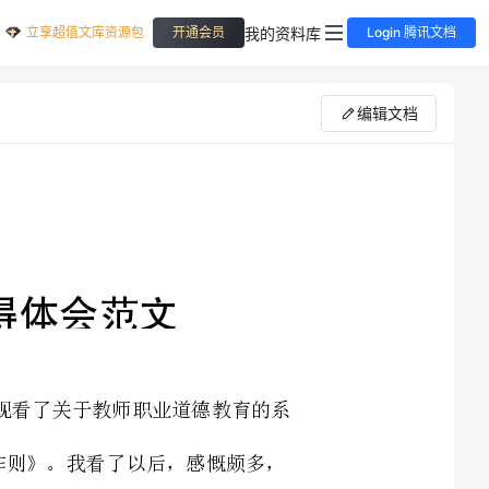
立享超值文库资源包
我的资料库
开通会员
Login 腾讯文档
编辑文档
近日，学校利用政治学习的时间，组织全体教师观看了关于教师职业道德教育的系
列教学片《师德启思录》中的第七集《廉洁从教，以身作则》。我看了以后，感慨颇多，
心情很不平静，特别是胡安梅、包全杰等农村教师身上表现出的高尚道德风范，更使我感