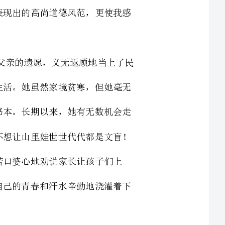
湖北山区的胡安梅老师，她在父亲病逝后，继承父亲的遗愿，义无返顾地当上了民
办教师。她一家住在四面透风的土房中，没有条件改善生活。她虽然家境贫寒，但她毫无
保留地把自己极少的工资捐献出来，为学生交学费、买书本。长期以来，她有无数机会走
出大山，到大城市里去挣钱，但是她舍不得孩子们，她不想让山里娃世世代代都是文盲！
孩子辍学，她就跑遍大山的每一道山梁，每一个角落，苦口婆心地劝说家长让孩子们上
课，用一片赤诚之心换来家长的理解和支持，默默地用自己的青春和汗水辛勤地浇灌着下
当全国各地的达三万多元的捐款寄来后，胡安梅没有只想到自己脱贫，而是毅然把
这笔钱全部捐献给乡教育站，设立胡安梅教育基金，以奖励那些扎根山村教育的老师
全国优秀师德标兵、辽宁丹东凤城东方红小学校长包全杰，从教几十年如一日，尽
职尽责，呕心沥血，锐意进取，勇于创新，积极进行教育教学改革，大力推进素质教育，