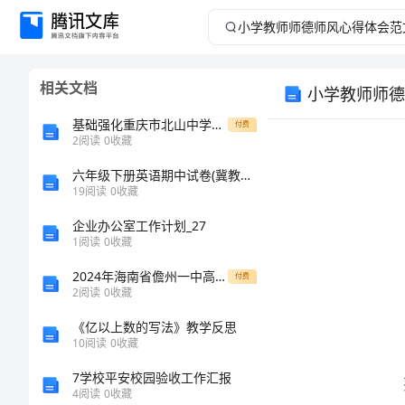
小
学
相关文档
小学教师师德
教
基础强化重庆市北山中学数学人教版七年级下册数据的收集、整理与描述同步测评练习题（详解）
付费
师
2
阅读
0
收藏
六年级下册英语期中试卷(冀教版)-—小学英语试卷小学教师网文库
师
19
阅读
0
收藏
德
企业办公室工作计划_27
1
阅读
0
收藏
师
2024年海南省儋州一中高一生物上学期期末监测试题含解析
付费
2
阅读
0
收藏
风
《亿以上数的写法》教学反思
心
10
阅读
0
收藏
7学校平安校园验收工作汇报
动不已。
得
4
阅读
0
收藏