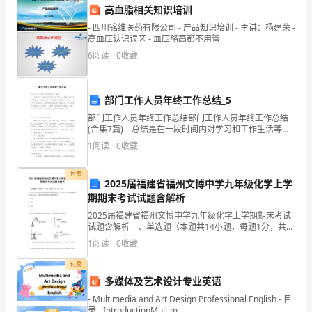
四、保密期限
高血脂相关知识培训
称/
- 四川铭维医药有限公司 - 产品知识培训 - 主讲：杨建荣 -
个
高血压认识误区 - 血压略高都不用管
（保密期限）结束。
6
阅读
0
收藏
人
姓
部门工作人员年终工作总结_5
名）
部门工作人员年终工作总结部门工作人员年终工作总结
(合集7篇) 总结是在一段时间内对学习和工作生活等表
五、违约责任
地
现加以总结和概括的一种书面材料，通过它可以正确认
1
阅读
0
收藏
识以往学习和工作中的优缺点，让我们来为自己写一份
址：
付费
2025届福建省福州文博中学九年级化学上学
（甲
期期末考试试题含解析
方
2025届福建省福州文博中学九年级化学上学期期末考试
试题含解析一、单选题（本题共14小题，每题1分，共
地
14分）1、现有9.3g由氢氧化钠和碳酸钠组成的固体混合
1
阅读
0
收藏
物，加入100g 9.8%的稀硫酸后恰好完
址）
付费
费、律师费等。
多媒体及艺术设计专业英语
电
六、争议解决
- Multimedia and Art Design Professional English - 目
话：
录 - IntroductionMultim