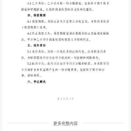
项
目
合
作
息。
保
密
协
二、保密内容
议
本
协
议
由
更多完整内容
以