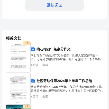
下
继续阅读
各
方
于
（日
相关文档
付费
期）
摘石榴四年级高分作文
签
摘石榴四年级高分作文 编者按：如果大家觉得内容不
错，记得分享给你的小伙伴们哦！内容简介：爷爷奶奶
三、保密义务
署：
都出去了，家只剩我和哥哥了。正做着作业，只听窗外
4
阅读
0
收藏
一阵喧闹，我探出头张望，只见几个小孩儿，正在...
甲
方：
社区劳动保障2024年上半年工作总结
社区劳动保障2024年上半年工作总结社区劳动保障工作
（甲
是社区发展的重要组成部分，也是社会主义社区建设的
关键环节。2024年上半年，面对各种困难和挑战，我们
5
阅读
0
收藏
方
深入贯彻落实党的方针政策，充分发挥社区居民自治的
名
付费