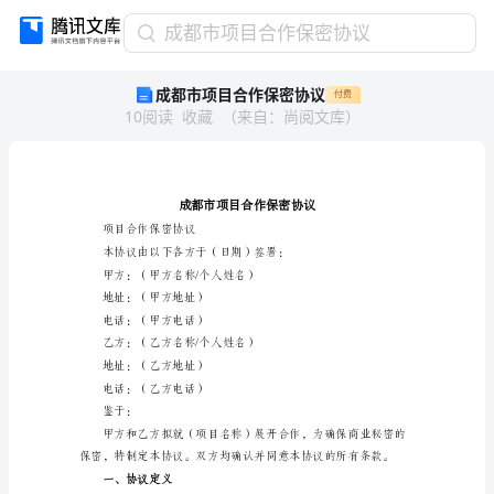
成
成都市项目合作保密协议
都
成都市项目合作保密协议
付费
市
10
阅读
收藏
（
来自
：
尚阅文库
）
项
目
合
作
保
密
项目合作保密协议
协