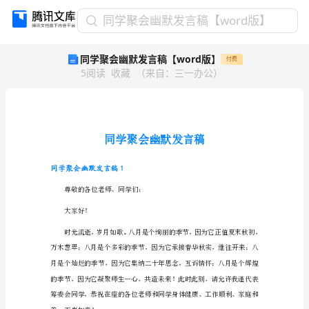
同
同学聚会幽默发言稿【word版】
学
同学聚会幽默发言稿【word版】
付费
聚
5
阅读
收藏
（
来自
：
三一办公
）
会
幽
默
发
言
稿
【word