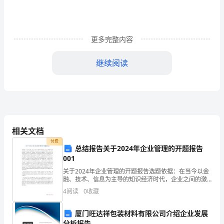
老
师、
更多完整内容
同
学
继续阅读
们：
大
家
好！
相关文档
二、有朋自远方来不亦乐乎。
付费
时
总结报告关于2024年企业管理的开题报告
001
光
关于2024年企业管理的开题报告选题依据：在当今以金
融、技术、信息为主导的知识经济时代，企业之间的激
流
烈竞争实质上是企业文化之间的激烈竞争。企业文化对
4
阅读
0
收藏
于企业的发展至关重要，它对企业的管理体制、决策指
逝，
导思
厦门旺达祥包装材料有限公司介绍企业发展
岁
分析报告