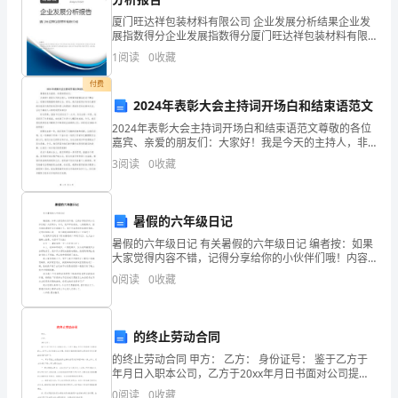
月
厦门旺达祥包装材料有限公司 企业发展分析结果企业发
展指数得分企业发展指数得分厦门旺达祥包装材料有限
如
公司综合得分说明：企业发展指数根据企业规模、企业
1
阅读
0
收藏
创新、企业风险、企业活力四个维度对企业发展情况进
歌。
行评
付费
2024年表彰大会主持词开场白和结束语范文
八
2024年表彰大会主持词开场白和结束语范文尊敬的各位
现在明军终达成心愿了。
月
嘉宾、亲爱的朋友们：大家好！我是今天的主持人，非
常荣幸能够站在这个舞台上，迎接这场隆重的表彰大
3
阅读
0
收藏
是
会。首先，我代表组委会向各位嘉宾的光临表示热烈的
三、人生中，总会有人值得期待。
欢迎和
个
暑假的六年级日记
绚
暑假的六年级日记 有关暑假的六年级日记 编者按：如果
大家觉得内容不错，记得分享给你的小伙伴们哦！内容
丽
简介：今天，我早早的起来。心情很高兴，因为我的暑
0
阅读
0
收藏
假作业全部做完了，我今天本想玩电脑看
的
幻，感恩的心永远不会改变。
季
的终止劳动合同
节，
的终止劳动合同 甲方： 乙方： 身份证号： 鉴于乙方于
年月日入职本公司，乙方于20xx年月日书面对公司提出
辞工。经甲乙双方本着公正合理、协商全都的原则就终
因
0
阅读
0
收藏