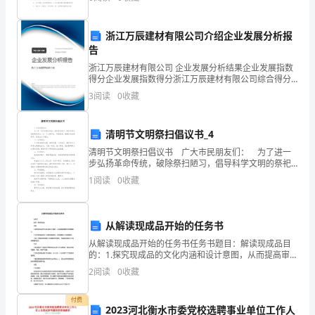
止劳动合同关系事
为
浙江万辰建材有限公司介绍企业发展分析报
它
告
正
浙江万辰建材有限公司 企业发展分析结果企业发展指数
得分企业发展指数得分浙江万辰建材有限公司综合得分
说明：企业发展指数根据企业规模、企业创新、企业风
值
3
阅读
0
收藏
险、企业活力四个维度对企业发展情况进行评价。该企
业的
夏
清明节文明祭扫倡议书_4
末
清明节文明祭扫倡议书 广大市民朋友们： 为了进一
步弘扬革命传统，破除祭扫陋习，倡导科学文明的祭祀
秋
方式，过一个文明节俭、环保感恩、遵德守礼的清明
1
阅读
0
收藏
节，特发出如下倡议： 一、文明祭祀。 大力提
初，
万
从解读现成品开始的任务书
木
从解读现成品开始的任务书任务书题目：解读现成品目
的：1.探究现成品的文化内涵和设计意图，从而提高审美
葱
能力和理解能力。2.分析现成品的设计元素和造型特点，
2
阅读
0
收藏
进而提高设计与创新能力。3.深入了解相关领域的行
翠；
付费
2023河北衡水市委党校选聘事业单位工作人