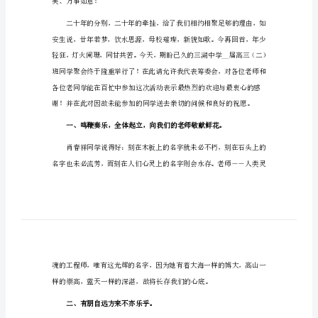
同学聚会幽默发言稿1
版】
尊敬的各位老师、同学们：
同
学
大家好！
聚
会
幽
默
发
言
稿
美、万事如意！
同
学