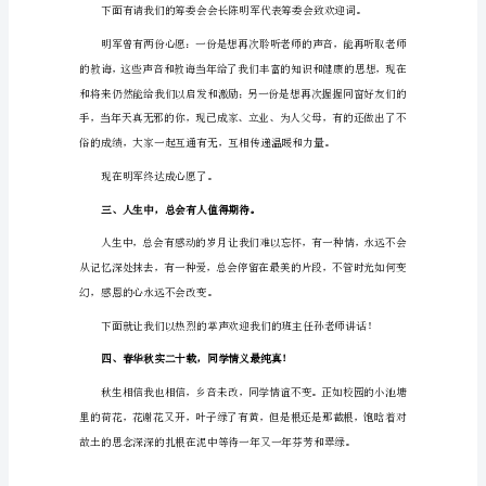
聚
会
幽
默
发
言
稿
1
尊
敬
的
各
位