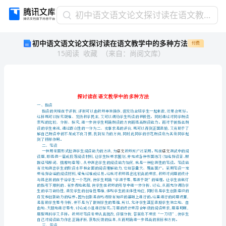
初
初中语文语文论文探讨读在语文教学中的多种方法
中
初中语文语文论文探讨读在语文教学中的多种方法
付费
语
15
阅读
收藏
（
来自
：
尚阅文库
）
文
语
文
论
文
探
一、指读
讨