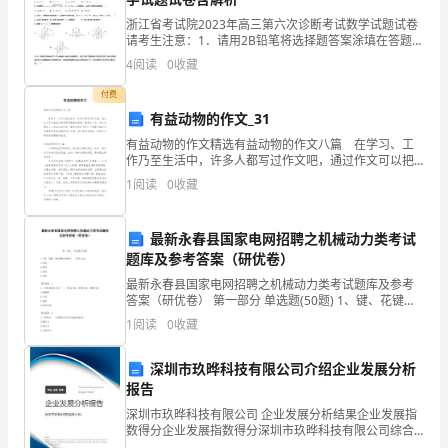
在
浙江省考试院2023年高三第六次诊断考试数学试题试卷
于
请考生注意：1．请用2B铅笔将选择题答案涂填在答题纸
相应位置上，请用0．5毫米及以上黑色字迹的钢笔或签
4
阅读
0
收藏
评
字笔将主观题的答案写在答题纸相应的答题区内。写
付费
析,
有益动物的作文_31
评
有益动物的作文精选有益动物的作文八篇 在学习、工
作乃至生活中，许多人都写过作文吧，通过作文可以把
析
我们那些零零散散的思想，聚集在一块。那么问题来
1
阅读
0
收藏
了，到底应如何写一篇优秀的作文呢？下面是小编为大
家整
可
最新永春县国家电网招聘之机械动力类考试
以
题库及参考答案（研优卷）
由
最新永春县国家电网招聘之机械动力类考试题库及参考
答案（研优卷） 第一部分 单选题(50题) 1、键、花键、
教
紧定螺钉是轴的( )固定方法。A.径向B.轴向C.周向D.双向
1
阅读
0
收藏
【答案】：C2、凸轮按
师
深圳市玖晔科技有限公司介绍企业发展分析
单
报告
深圳市玖晔科技有限公司 企业发展分析结果企业发展指
独
数得分企业发展指数得分深圳市玖晔科技有限公司综合
得分说明：企业发展指数根据企业规模、企业创新、企