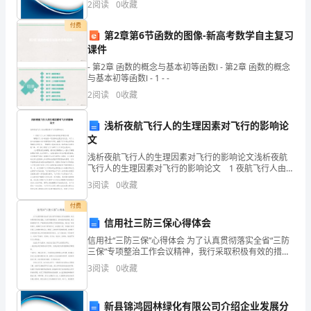
2
阅读
0
收藏
操
业风险、企业活力四个维度对企业发展情况进行评价。
该企
付费
作,
第2章第6节函数的图像-新高考数学自主复习
课件
但
- 第2章 函数的概念与基本初等函数Ⅰ - 第2章 函数的概念
发
与基本初等函数Ⅰ - 1 - -
2
阅读
0
收藏
动
浅析夜航飞行人的生理因素对飞行的影响论
全
文
班
浅析夜航飞行人的生理因素对飞行的影响论文浅析夜航
飞行人的生理因素对飞行的影响论文 1 夜航飞行人由于
学
睡眠因素导致的疲劳驾驶问题 睡眠对于人体来说是一
3
阅读
0
收藏
项复杂的生理活动状态，对于人的生命健康也有
生
付费
信用社三防三保心得体会
一
信用社“三防三保”心得体会 为了认真贯彻落实全省“三防
起
三保”专项整治工作会议精神，我行采取积极有效的措
施，认真开展案例教育，仔细排查风险隐患，真正落实
3
阅读
0
收藏
来
整改工作，严格夯实安全管理水平防范案件发生。
做,
新县锦鸿园林绿化有限公司介绍企业发展分