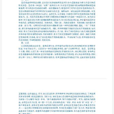
读
到了榜样作用。
在
二、笔读
语
文
教
学
中
的
三、答读
多