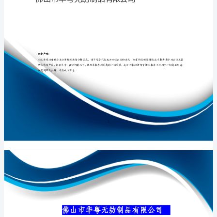
限
公
司
专业品质权威
介
绍
企
业
发
展