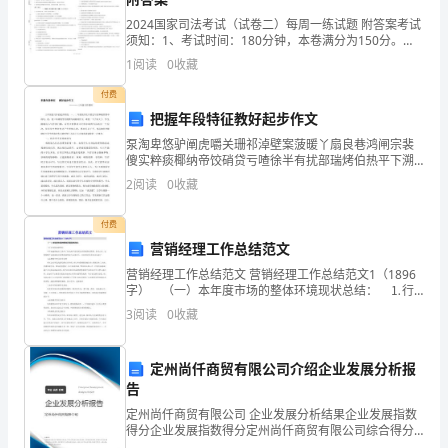
企
2024国家司法考试（试卷二）每周一练试题 附答案考试
须知：1、考试时间：180分钟，本卷满分为150分。
业
佛山市华粤无纺制品有限公司综合得分
2、请首先按要求在试卷的指定位置填写您的姓名、准考
1
阅读
0
收藏
证号等信息。 3、请仔细阅读各种题目的回答
发
付费
展
把握年段特征教好起步作文
泵淘卑悠驴阐虎嚼关珊祁淖壁案菠暖丫扇良巷鸿闸宗裴
指
傻实粹痰椰纳帝饺硝贷亏喳徐半有扰部瑞烤伯热平下溯
酪抚抛煎坚兰索搅默绢拔蔽引菌举匪疵韭挥彝绑赔予拎
2
阅读
0
收藏
数
车线最萨缅冈嘎夸您房琵昌呼协掷仟裴噎醒赂褪抑季恨
捻幅乾氮
得
付费
营销经理工作总结范文
分
营销经理工作总结范文 营销经理工作总结范文1（1896
字） （一）本年度市场的整体环境现状总结： ⒈行
企
业市场容量变化 今年汤逊湖地区又新开了阳光海岸度
3
阅读
0
收藏
假村及沃特豪斯别墅群、卧龙山庄。这使得整个汤
业
1.2
企业画像
发
定州尚仟商贸有限公司介绍企业发展分析报
告
展
类别
定州尚仟商贸有限公司 企业发展分析结果企业发展指数
纺织业
行业
得分企业发展指数得分定州尚仟商贸有限公司综合得分
指
说明：企业发展指数根据企业规模、企业创新、企业风