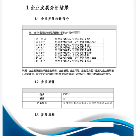
分
析
报
告
免责声明:
佛
如需引用或合作，请与我方联系:
山
市
华
粤
无
纺
1
制