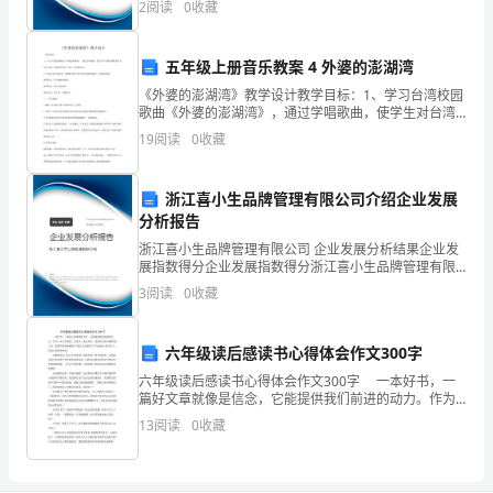
资质
空
2
阅读
0
收藏
险、企业活力四个维度对企业发展情况进行评价。该企
数
产品服务
业的
得
五年级上册音乐教案 4 外婆的澎湖湾
《外婆的澎湖湾》教学设计教学目标：1、学习台湾校园
分
1.3
发展历程
歌曲《外婆的澎湖湾》，通过学唱歌曲，使学生对台湾
校园歌曲有 初步的了解，并感受其清新、轻松、亲切的
佛
19
阅读
0
收藏
特点。2、培养对生活的热爱、潜移默化地对学生进行情
感
山
浙江喜小生品牌管理有限公司介绍企业发展
市
2
分析报告
浙江喜小生品牌管理有限公司 企业发展分析结果企业发
华
展指数得分企业发展指数得分浙江喜小生品牌管理有限
公司综合得分说明：企业发展指数根据企业规模、企业
粤
3
阅读
0
收藏
创新、企业风险、企业活力四个维度对企业发展情况进
行评
无
六年级读后感读书心得体会作文300字
纺
六年级读后感读书心得体会作文300字 一本好书，一
篇好文章就像是信念，它能提供我们前进的动力。作为
制
一名六年级的，在读完一篇文章时，该如何写读后感呢?
13
阅读
0
收藏
读了后，你都有样的感想呢?下面为大家推荐了六年级
品
有