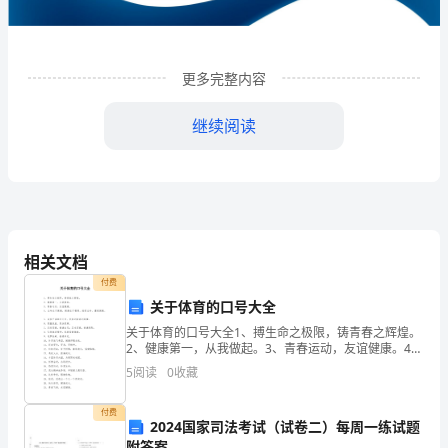
品
有
限
更多完整内容
公
继续阅读
司
企
业
发
相关文档
展
付费
关于体育的口号大全
分
关于体育的口号大全1、搏生命之极限，铸青春之辉煌。
1
企业发展分析结果
2、健康第一，从我做起。3、青春运动，友谊健康。4、
析
生命在于健康，健康在于锻炼，热爱生命，重视健康。
5
阅读
0
收藏
5、诚信严谨继往开来，求实创新再创辉煌。
结
1.1
企业发展指数得分
付费
果
2024国家司法考试（试卷二）每周一练试题
附答案