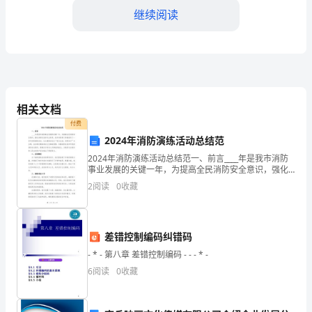
了，
继续阅读
但
社
会
实
相关文档
办法体会的。
付费
践
2024年消防演练活动总结范
给
2024年消防演练活动总结范一、前言____年是我市消防
事业发展的关键一年，为提高全民消防安全意识，强化
我
消防队伍的专业素质，我市消防部门积极组织了一系列
2
阅读
0
收藏
消防演练活动。这次演练活动以“安全生活，消防先行
们
带
差错控制编码纠错码
来
- * - 第八章 差错控制编码 - - - * -
6
阅读
0
收藏
的
巨