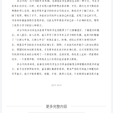
暑
扬起理想的风帆，驶向成功的彼岸。
假
的
社
会
前所不明白的东西。
实
践
活
动
已
经
结
更多完整内容
束