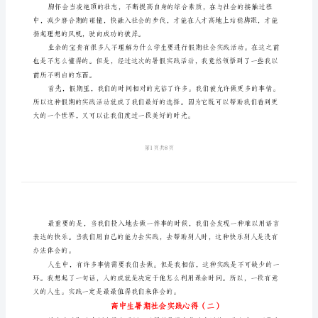
得
高
中
生
暑
期
社
会
础。
实
践
的干劲，
心
得