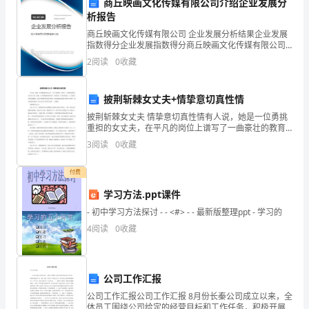
商丘映画文化传媒有限公司介绍企业发展分
大
析报告
商丘映画文化传媒有限公司 企业发展分析结果企业发展
影
指数得分企业发展指数得分商丘映画文化传媒有限公司
综合得分说明：企业发展指数根据企业规模、企业创
了我努力学习的信心和毅力。
2
阅读
0
收藏
响
新、企业风险、企业活力四个维度对企业发展情况进行
评价。
却
披荆斩棘女丈夫+情挚意切真性情
远
披荆斩棘女丈夫 情挚意切真性情有人说，她是一位勇挑
重担的女丈夫，在平凡的岗位上谱写了一曲豪壮的教育
没
之歌;有人说，她是一位不断创新的改革者，在短短的一
3
阅读
0
收藏
年多时间里让一个全新的学校迅速崛起，成为当地教育
有
改革
付费
结
学习方法.ppt课件
束。
- 初中学习方法探讨 - - <#> - - 最新版整理ppt - 学习的
4
阅读
0
收藏
它
使
公司工作汇报
我
公司工作汇报公司工作汇报 8月份长秦公司成立以来，全
们
体员工围绕公司给定的经营目标和工作任务，积极开展