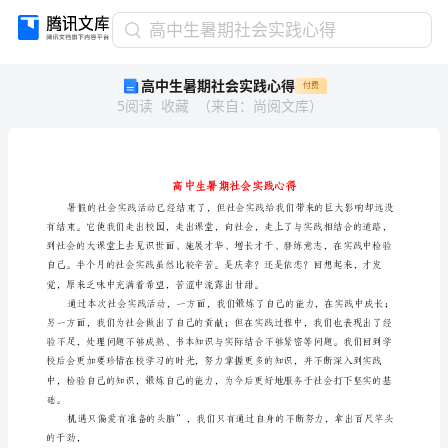
高
高中生暑期社会实践心得
中
高中生暑期社会实践心得
付费
生
5
阅读
收藏
（
来自
：
尚阅文库
）
暑
期
社
会
实
践
心