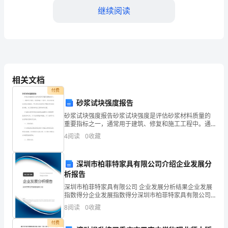
测
继续阅读
试
模
拟
相关文档
付费
试
砂浆试块强度报告
砂浆试块强度报告砂浆试块强度是评估砂浆材料质量的
题
重要指标之一，通常用于建筑、修复和施工工程中。通
过对砂浆试块的实验测试，可以得出砂浆的抗压强度等
4
阅读
0
收藏
含
关键性能参数，为工程设计和施工提供参考依据。本报
告旨在对
深圳市柏菲特家具有限公司介绍企业发展分
解
析报告
析
深圳市柏菲特家具有限公司 企业发展分析结果企业发展
指数得分企业发展指数得分深圳市柏菲特家具有限公司
综合得分说明：企业发展指数根据企业规模、企业创
8
阅读
0
收藏
2024
新、企业风险、企业活力四个维度对企业发展情况进行
D．实验过程中氯元素原子并不都是被还原
评价。
付费