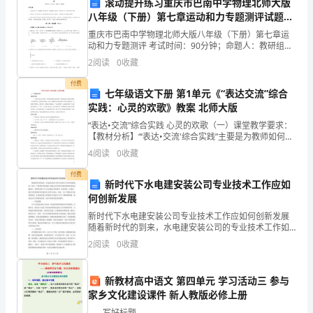
年
滚动提升练习重庆市巴南中学物理北师大版
八年级（下册）第七章运动和力专题测评试题
2232
吉
（含解析）
重庆市巴南中学物理北师大版八年级（下册）第七章运
（）
动和力专题测评 考试时间：90分钟；命题人：教研组考
林
生注意：1、本卷分第I卷（选择题）和第Ⅱ卷（非选择
2
阅读
0
收藏
题）两部分，满分100分，考试时间90分钟2、答卷
省
付费
七年级语文下册 第1单元《“表达交流”综合
四
实践：心灵的欢歌》教案 北师大版
平
“表达•交流”综合实践 心灵的欢歌（一）课堂教学要求：
【教材分析】“‘表达•交流'综合实践”主要是为教师如何更
市
好组织、指导新型语文实践活动提供一些具体的意见、
4
阅读
0
收藏
建议和补充资料，总体上可概括为以活动为依据
公
付费
新时代下水电建安装公司专业技术工作应如
主
何创新发展
新时代下水电建安装公司专业技术工作应如何创新发展
岭
6、下列物质中，摩尔质量最大的是（）
随着新时代的到来，水电建安装公司的专业技术工作如
何创新发展一直是一个值得思考的问题。随着社会经济
市
2
阅读
0
收藏
的不断发展和科技的迅猛进步，传统的安装工作已无法
满足市场
第
新教材高中语文 第四单元 学习活动三 参与
五
家乡文化建设课件 新人教版必修上册
- - - 写好标题 - - - -