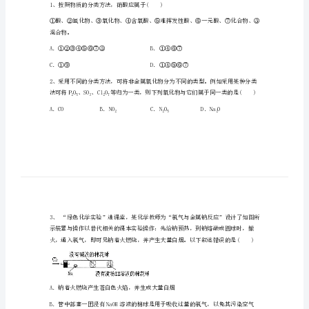
岭
市
注意事项:
第
域内。
五
2．答题时请按要求用笔。
高
在草稿纸、试卷上答题无效。
级
中
学
高
1、按照物质的分类方法，硝酸应属于
一