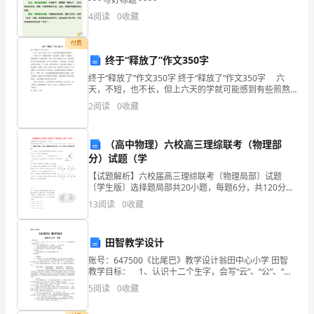
高
4
阅读
0
收藏
级
付费
中
终于“释放了”作文350字
学
终于“释放了”作文350字 终于“释放了”作文350字 六
天，不短，也不长，但上六天的学就可能感到有些煎熬
了。 在这六天中，我渴望着最后一天的到来，在最后
高
2
阅读
0
收藏
一天到来时，我渴望最后一节课的来到。当
一
（高中物理）六校高三理综联考（物理部
化
分）试题（学
学
【试题解析】六校届高三理综联考〔物理局部〕试题
〔学生版〕选择题局部共20小题，每题6分，共120分。
相对原子质量〔原子量〕H－1 C－12 N－14 O－16 Na
下
13
阅读
0
收藏
－23 Ba－137 S
学
田智教学设计
期
账号：647500《比尾巴》教学设计翁田中心小学 田智
教学目标： 1、认识十二个生字，会写“云”、“公”、“车”
期
三个字。认识笔画撇折和三个偏旁“矢、八、鸟”。 2、
5
阅读
0
收藏
正确、流利地朗读课文
末