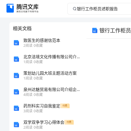
银
行
相关文档
银行工作柜员
工
致医生的感谢信范本
作
2
阅读
0
收藏
北京洁境文化传播有限公司介绍企业发展分析报告
柜
1
阅读
0
收藏
员
策划幼儿园大班主题活动方案
1
阅读
0
收藏
述
泉州达魅贸易有限公司介绍企业发展分析报告
4
阅读
0
收藏
职
药剂科实习自我鉴定
付费
报
3
阅读
0
收藏
双学双争学习心得体会
付费
告
2
阅读
0
收藏