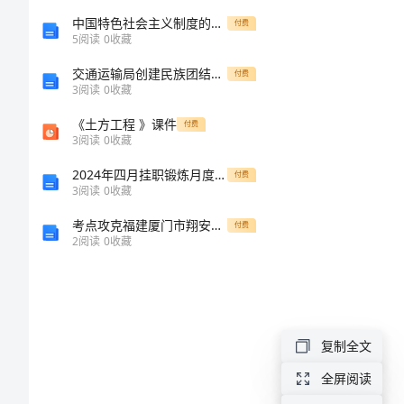
银
中国特色社会主义制度的优越性
付费
5
阅读
0
收藏
行
交通运输局创建民族团结进步情况工作报告
付费
工
3
阅读
0
收藏
作
《土方工程 》课件
付费
3
阅读
0
收藏
柜
2024年四月挂职锻炼月度工作总结
付费
员
3
阅读
0
收藏
述
考点攻克福建厦门市翔安第一中学数学八年级下册三角形章节练习A卷（附答案详解）
付费
职
2
阅读
0
收藏
报
告
银
复制全文
行
全屏阅读