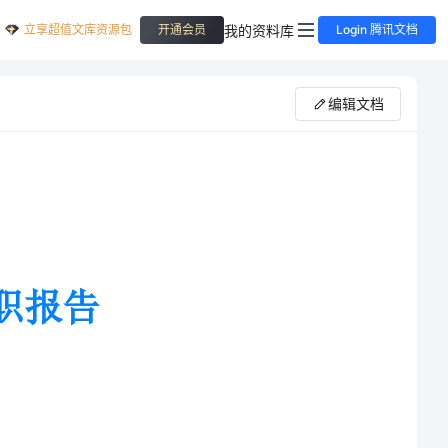
立享超值文库资源包
我的资料库
开通会员
Login 腾讯文档
编辑文档
步不知不觉的走到了我们的身边，这也意
，新的一年就要来到了。回首过去的一年，我
一个x人都紧紧围绕着x这个大家庭，在每一天平平淡淡的工作和生活中，
工作和积极向上的精神，收获着x带给我们