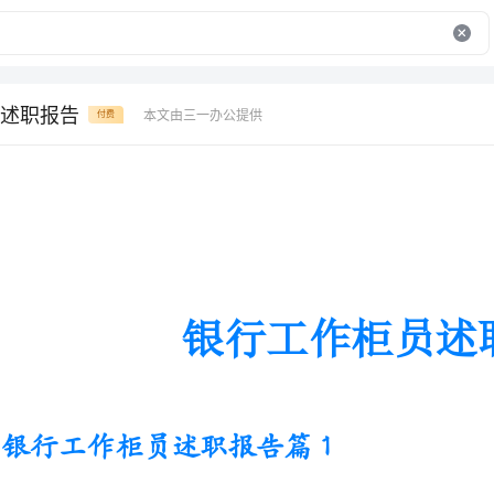
述职报告
本文由三一办公提供
付费
银行工作柜员述职报告
银行工作柜员述职报告篇1
伴随着皑皑白雪的落下，冬天的脚
味着我们就要向20x年挥手告别了
们每
践行着我们的诺言，通过我们努力的
的成长与希望。