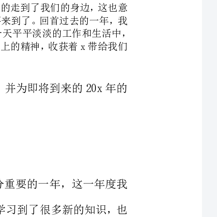
汇报，并为即将到来的20x年的
一个十分重要的一年，这一年度我
一年我学习到了很多新的知识，也
收获了我职业生涯的一个转折。20x年我从柜员走到了中级柜员的序列，
践自我的过程，每天似乎都有新的
别感谢我的领导和同志们，是你们
刚来x支行时，对公业务的办理以
行的交接，我总是理不出一个比较