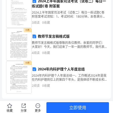
2024上半年国家司法考试（试卷二）每日一
站
练试题C卷 附答案
在
2024上半年国家司法考试（试卷二）每日一练试题C卷
附答案考试须知：1、考试时间：180分钟，本卷满分为
这
150分。 2、请首先按要求在试卷的指定位置填写您的姓
3
阅读
0
收藏
名、准考证号等信息。 3、请仔细阅读各种
里
付费
教师节发言稿格式版
和
教师节发言稿格式版尊敬的各位教师、亲爱的同学们：
大
大家好！今天，我们迎来了一年一度的教师节，我代表
全体学生向辛勤教学的各位老师表示最衷心的祝福和最
4
阅读
0
收藏
崇高的敬意！教师，是我们成长道路上的明灯，是我们
家
心灵的启
付费
分
2024年内科护理个人年度总结
享
2024年内科护理个人年度总结一、工作概述2024年是我
在内科护理岗位上的第四个年头，是我继续不断成长和
我
学习的一年。在这一年中，我负责了多个病区的工作，
2
阅读
0
收藏
积累了丰富的临床经验，提高了自身的专业水平和护理
的
新
立即使用
年
收藏
分享
更多