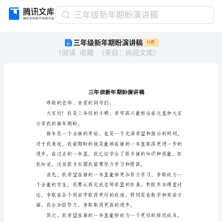
三
三年级新年期盼演讲稿
年
三年级新年期盼演讲稿
付费
级
1
阅读
收藏
（
来自
：
尚阅文库
）
新
年
期
盼
演
讲
尊敬的老师、亲爱的同学们：
稿