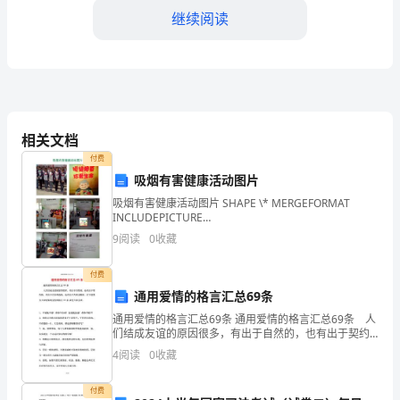
是
继续阅读
三
年
级
的
相关文档
小
付费
吸烟有害健康活动图片
明，
谢谢大家！祝大家新年快乐！
吸烟有害健康活动图片 SHAPE \* MERGEFORMAT
INCLUDEPICTURE
非
"../AppData/Roaming/Tencent/Users/767413915/QQ/Win
9
阅读
0
收藏
常
付费
高
通用爱情的格言汇总69条
兴
通用爱情的格言汇总69条 通用爱情的格言汇总69条 人
们结成友谊的原因很多，有出于自然的，也有出于契约
能
的，有出于自身利益的，也有出于共同志趣的。以下是
4
阅读
0
收藏
我为大家收集的爱情的格言69条,希望大家
够
付费