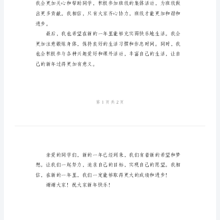
分享我的新年期盼。
三
年
级
新
年
期
盼
演
讲
稿
尊
敬