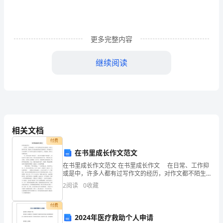
有
限
公
更多完整内容
司：
继续阅读
兹
委
托
委托人：
贵
相关文档
公
付费
在书里成长作文范文
司
性别:
在书里成长作文范文 在书里成长作文 在日常、工作抑
或是中，许多人都有过写作文的经历，对作文都不陌生
进
吧，借助作文可以提高我们的语言组织能力。你知道作
2
阅读
0
收藏
文写才标准吗？以下是帮大家的在书里成长作文，欢送
行
阅
身份证号:
付费
工
2024年医疗救助个人申请