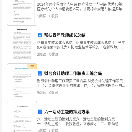
程
2024年医疗救助个人申请 医疗救助个人申请(优秀10篇)
医疗救助个人申请要怎么写，才更标准规范？依据多年
的
的文秘写作阅历，参考优秀的医疗救助个人申请样本能
联系电话：被委托人：
1
阅读
0
收藏
让你事半功倍，下面共享【医疗救
设
计，
帮扶青年教师成长总结
性别:
帮扶青年教师成长总结 帮扶青年教师成长总结 1 今年
并
9月我很荣幸的成为开阳职业技术学校的一名新教师。学
校为了让我们这些新教师尽快适应工作岗位，熟悉专业
2
阅读
0
收藏
将
技能，制订了新老教师帮扶活动方案，我们4个新
身份证号:
设
付费
财务会计助理工作职责汇编合集
计
财务会计助理工作职责汇编合集 财务会计助理工作职责
图
1 1、负责代理企业的做账工作; 2、完成代理企业的
日常账务处理(负责各项发票的归类整理、费用黏贴和报
5
阅读
0
收藏
销单填写，凭证的装订和封面的填写及账本出入库
纸
送
六一活动主题的策划方案
玉
六一活动主题的策划方案六一活动主题的策划方案
一、活动主题： 爱我敦煌，立志成才 二、活动组
林
织 组长： 成员： 三、活动目的 1.创造活泼向上的
1
阅读
0
收藏