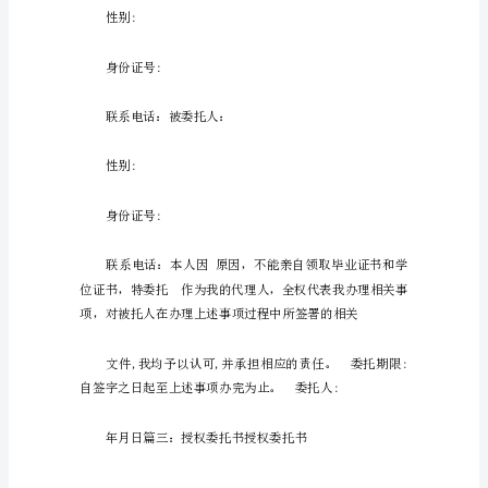
设
计
委
托
件进行审查。联系人:
书
广
申请单位:
西
鸿
泰
日期：
勘
察
设
计