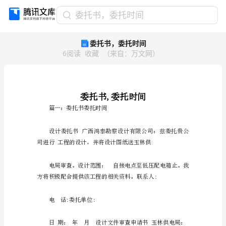
委
委托书，委托时间
托
委托书，委托时间
书，
6
阅读
收藏
（
来自
：
万文网
）
委
托
时
间
委
托
篇一：委托书委托时间
书,
委