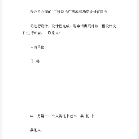
托
时
间
篇
一：
委
托
书
电话:委托单位:
委
托
时
间