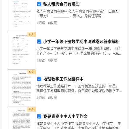
私人租房合同有哪些
收
私人租房合同有哪些 私人租房合同有哪些篇1 出租方
适
（甲方）：___________，男/女，身份证号码
_________________________ 承租方（乙方）：
五、劳动教育，打造特色品牌
1
阅读
0
收藏
龄
___________，男
智
付费
小学一年级下册数学期中测试卷及答案解析
障、
小学一年级下册数学期中测试卷一.选择题(共6题，共12
分)1.“14－（ ）=6”，在（ ）里应填的数是（ ）。 A.6
听
B.8 C.
1
阅读
0
收藏
六、资源中心，服务指导全区特殊教育
障
付费
少
地理教学工作总结样本
年
地理教学工作总结样本一、工作概述在过去的一年里，
我担任了地理教师的职务，负责初中地理课程的教学工
儿
作。通过认真备课、精心讲解和灵活的教学方法，我取
4
阅读
0
收藏
得了一定的成果，并且不断提高了自己的教学水平。
支撑。
二、课程设
童
付费
的
我是青奥小主人小学作文
我是青奥小主人小学作文 我是青奥小主人小学作文 在
寄
起奋斗。
日常学习、工作或生活中，大家都不可防止地会接触到