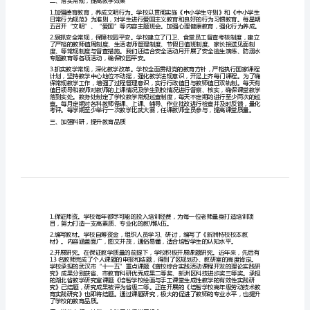
汇
报
地6.5亩，建筑面积5005平方米，
交
一、精细管理，坚持依法治校
流
材
法可依。
料
抓
常
规
体。
创
特
色
二、落实常规，提高教学效果
谋