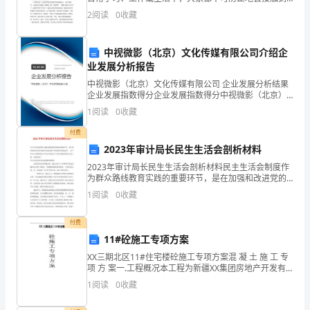
作文吧，根据写作命题的特点，作文可以分为命题作文
宿
2
阅读
0
收藏
和非命题作文。那么，怎么去写作文呢？以下是精心的
我
制
中视微影（北京）文化传媒有限公司介绍企
义
业发展分析报告
中视微影（北京）文化传媒有限公司 企业发展分析结果
务
企业发展指数得分企业发展指数得分中视微影（北京）
文化传媒有限公司综合得分说明：企业发展指数根据企
教
1
阅读
0
收藏
业规模、企业创新、企业风险、企业活力四个维度对企
业发
付费
育
2023年审计局长民生生活会剖析材料
学
2023年审计局长民生生活会剖析材料民主生活会制度作
为群众路线教育实践的重要环节，是在加强和改进党的
校。
建设的长期实践中形成和发展起来的。 以下是为大家整
1
阅读
0
收藏
理的关于审计局长民生生活会剖析材料的文章3篇 ,
现
付费
阶
11#砼施工专项方案
段
XX三期北区11#住宅楼砼施工专项方案混 凝 土 施 工 专
项 方 案一.工程概况本工程为新疆XX集团房地产开发有
限责任公司建设的XX三期北区11#住宅楼工程，建筑物
主
1
阅读
0
收藏
地上十八层，地下一层，建筑面积