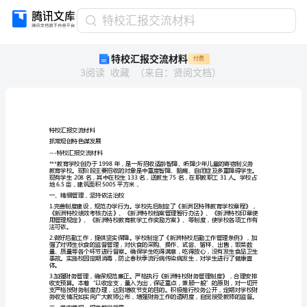
特
特校汇报交流材料
校
特校汇报交流材料
付费
汇
3
阅读
收藏
（
来自
：
贤阅文档
）
报
交
流
材
料
特校汇报交流材料
特
抓常规创特色谋发展
校
---特校汇报交流材料