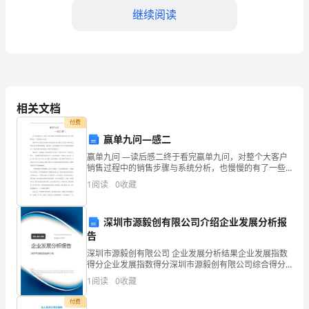
教
继续阅读
育
学
校
创
相关文档
付费
办
赢单九问—感二
于
赢单九问 —读后感二终于看完赢单九问，对整个大客户
销售过程中的销售步骤与系统分析，也慢慢的有了一些
1998
新的体会与认识。赢单9问中主要的九个问题一直贯穿整
1
阅读
0
收藏
个大客户销售，并且每一问针对不同
年，
深圳市源毅创有限公司介绍企业发展分析报
了学校的教育品质。
是
告
四、送教上门，让每一个孩子获得学习机会
一
深圳市源毅创有限公司 企业发展分析结果企业发展指数
得分企业发展指数得分深圳市源毅创有限公司综合得分
所
说明：企业发展指数根据企业规模、企业创新、企业风
1
阅读
0
收藏
险、企业活力四个维度对企业发展情况进行评价。该企
招
业的
付费