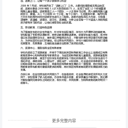
发
展-
-
专题教育等各项活动，确保校园平安。
-
特
校
汇
报
三、加强科研，提升教育品质
交
流
材
料
更多完整内容
***