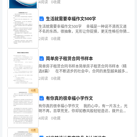
公
4
阅读
0
收藏
创新、企业风险、企业活力四个维度对企业发展情况进
行评
司
七、其他人事管理工作：
生活就需要幸福作文500字
新
生活就需要幸福作文500字 幸福是一种说不清而又道
不名的东西，很抽象，无形让你捉摸，更无性格任你猜
的
想。 幸福是一杯热奶茶，在你无助的时候给你温度，
2
阅读
0
收藏
暖流延伸至心深处。 幸福是月光下的宁静，洒
体
劳保用品的补充及相关制度修订工作。
制
简单房子租赁合同书样本
设
简单房子租赁合同书样本简单房子租赁合同书样本（精
选8篇） 在不断进步的社会中，合同的类型越来越多，
置
它可以保护民事法律关系。相信大家又在为写合同犯愁
2
阅读
0
收藏
了吧，以下是小编为大家整理的简单房子租赁合同书样
本
及
付费
人
有你真的很幸福小学作文
有你真的很幸福小学作文 我的心中，有一片冻土，光
员
明不再，百草荒芜，你却如春风般轻轻造访，拨开云
雪，叫醒始终装睡的一抹温情，让我明白，有你，真的
4
阅读
0
收藏
定
很幸福。 我和你相遇时，隔着一层厚厚的强褓，你在
母
编，
付费