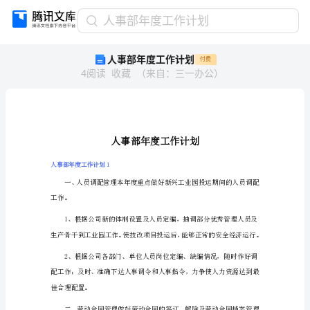
人
人事部年度工作计划
事
人事部年度工作计划
付费
部
4
阅读
收藏
（
来自
：
三一办公
）
年
度
工
作
计
划
人
人事部年度工作计划1