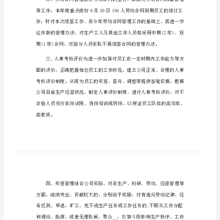
事
部
工作。
年
度
工
作
计
划
人
佳合理配置。
事
部
年
度