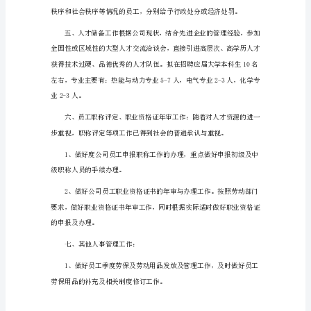
工
作
计
划
1
一、
人
员
调
配
高素质。
管
理
本