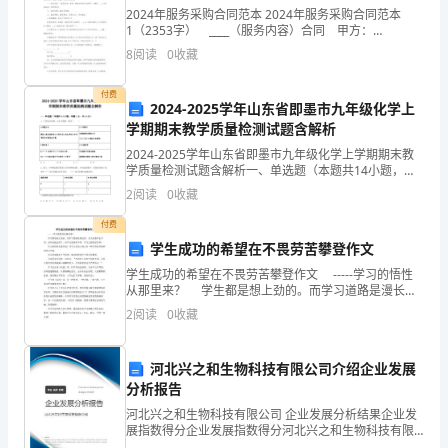
运
2024年服务采购合同范本 2024年服务采购合同范本
期
1（2353字） ____（服务内容）合同 甲方：
____________________ 乙方：____________________
8
阅读
0
收藏
间
付费
的
业2-3人。
2024-2025学年山东省即墨市九年级化学上
学期期末教学质量检测试题含解析
人
2024-2025学年山东省即墨市九年级化学上学期期末教
员
学质量检测试题含解析一、单选题（本题共14小题，每
题1分，共14分）1、下列知识归纳，完全正确的一组是
2
阅读
0
收藏
（ ）A能量变化B环境保护碳和二氧化碳的
调
付费
配
学生成功的希望在不畏劳苦攀登作文
学生成功的希望在不畏劳苦攀登作文 -----学习的悟性
工
从那里来？ 学生都是想上劲的。而学习道路是漫长
级职称人员的手续办理。
的，各人的条件也不同，差异也就必然了。但学习的悟
作。
2
阅读
0
收藏
性不同，学习之路更显各异！ 学习的悟性从
1、
河北兴之和生物科技有限公司介绍企业发展
根
分析报告
河北兴之和生物科技有限公司 企业发展分析结果企业发
据
展指数得分企业发展指数得分河北兴之和生物科技有限
的申报及办理。
公司综合得分说明：企业发展指数根据企业规模、企业