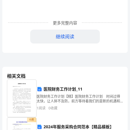
年
度
更多完整内容
重
继续阅读
点
做
好
新
相关文档
兴
工
医院财务工作计划_11
医院财务工作计划【精】医院财务工作计划 时间过得
业
太快，让人猝不及防，前方等待着我们的是新的机遇和
挑战，为此需要好好地写一份计划了。那么计划怎么拟
1
阅读
0
收藏
园
定才能发挥它最大的作用呢？下面是小编精心整理的医
院
投
付费
2024年服务采购合同范本【精品模板】