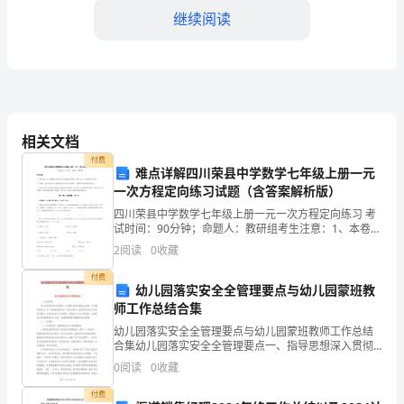
的
继续阅读
发
展
和
相关文档
进
付费
难点详解四川荣县中学数学七年级上册一元
步，
一次方程定向练习试题（含答案解析版）
教
四川荣县中学数学七年级上册一元一次方程定向练习 考
价值观。
试时间：90分钟；命题人：教研组考生注意：1、本卷分
师
第I卷（选择题）和第Ⅱ卷（非选择题）两部分，满分100
2
阅读
0
收藏
分，考试时间90分钟2、答卷前，考生务必用0
师
付费
幼儿园落实安全全管理要点与幼儿园蒙班教
德
师工作总结合集
培
幼儿园落实安全全管理要点与幼儿园蒙班教师工作总结
合集幼儿园落实安全全管理要点一、指导思想深入贯彻
落实科学发展观，以创建平安和谐校园为目标，以开展
训
0
阅读
0
收藏
学校安全工作“基层基础深化年”活动为牵引，推进学校安
全工
变
付费