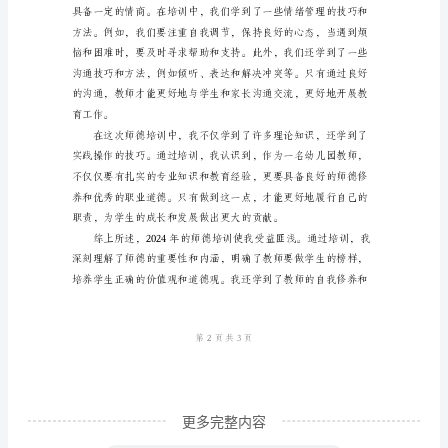
师
师
德
培
养。
训
心
得
体
会
随
着
社
更多完整内容
会