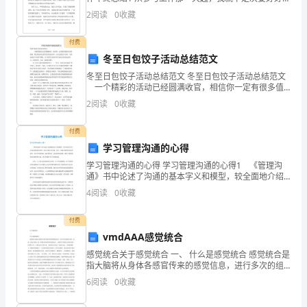
园
作，仔细的学习技术，参与工作以来，在单位领导的细
2
阅读
0
收藏
心培育和教育下，通过自身的不断努力，无论是
教
付费
师，
冬至日包饺子活动总结范文
我
冬至日包饺子活动总结范文 冬至日包饺子活动总结范文
一个精彩的活动已经圆满收官，相信你一定有很多值
有
得分享的经验，那么将这些记录写在活动总结中，让自
2
阅读
0
收藏
己铭记于心吧。写活动总结可马虎不得哦，以下是帮大
幸
家
付费
参
学习管理沟通的心得
加
学习管理沟通的心得 学习管理沟通的心得1 《管理沟
通》书中论述了沟通的基本字义和模型，较全面地介绍
了有效沟通的基本原理，指出沟通并非易事，没有一种
了
4
阅读
0
收藏
捷径能够使你很快成为一名出色的沟通者，倘若想成为
一名
2024
付费
年
vmdAAA感觉统合
感觉统合关于感觉统合 一、 什么是感觉统合 感觉统合是
的
指大脑将从身体各感官传来的感觉信息，进行多次的组
织分析、处理，做出正确决 策，使整个机体和谐有效地
6
阅读
0
收藏
师
运作。大脑的不同部位必须经过统一协调的工作，才能