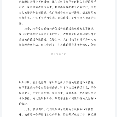
训
获和心得体会。
心
得
体
会
2024
年
榜样作用。
幼
儿
园
教