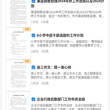
渠道销售经理2024年终工作总结以及2024计
划
得
渠道销售经理2024年终工作总结以及2024计划2024年
越
终工作总结：经过一年的努力，作为渠道销售经理，我
在2024年取得了一系列的成绩和进展。我认真贯彻执行
1
阅读
0
收藏
来
公司的销售目标，深入分析市场情况，制定了一
育工作。
付费
越
6小学中层干部选拔的工作计划
重
小学中层干部选拔的工作计划 一、选拔岗位： 教导副主
任：分管德育工作 教导助理：协助教导分管教学工作
要。
二、选拔原则： 1、党管干部原则； 2、民
3
阅读
0
收藏
作
付费
为
高三作文：搭一架心桥
高三作文：搭一架心桥 原以为天之涯，地之脚便是无
一
限的尽头；原以为相去万里，欲见不能便是最大的距
离。可谁知还有一种距离，虽然近在咫尺，每日相见，
名
1
阅读
0
收藏
既无关山之隔，又无阔水之阻，却令人看不透，摸不
到，想不明
幼
企业行政后勤部门工作年终总结
儿
企业行政后勤部门工作年终总结 企业行政后勤部门工
作年终总结1 从参与工作那一天起，我就下定决要好好工