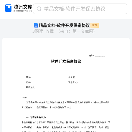
精
精品文档-软件开发保密协议
品
精品文档-软件开发保密协议
付费
文
3
阅读
收藏
（
来自
：
第一文库网
）
档-
软
件
开
发
保
密