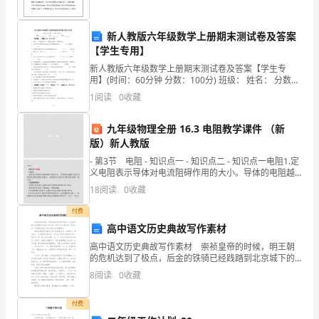
承
包
商标权、著作权、商业秘密或其它的知识产权。
新人教版六年级数学上册期末测试卷及答案
【学生专用】
中
救济方法：
新人教版六年级数学上册期末测试卷及答案【学生专
涉
双方承认并同意如下内容：
用】(时间：60分钟 分数：100分) 班级： 姓名： 分数：
一、填空题。（每题2
1
阅读
0
收藏
及
的
九年级物理全册 16.3 电阻教学课件 （新
版）新人教版
专
- 第3节 电阻 - 知识点一 - 知识点二 - 知识点一电阻1.定
义电阻表示导体对电流阻碍作用的大小。导体的电阻越
有
大,表示导
18
阅读
0
收藏
信
付费
息
高中语文历史典故写作素材
高中语文历史典故写作素材 崇祯皇帝的时候，明王朝
（如
的危机达到了极点，后金的铁骑已经践踏到北京城下的
大地，陕西又因严重灾荒，官府压迫，引发挣扎在死亡
本
8
阅读
0
收藏
线上的民众大规模造反。 陕西米脂县怀远堡有个青年
农
协
付费