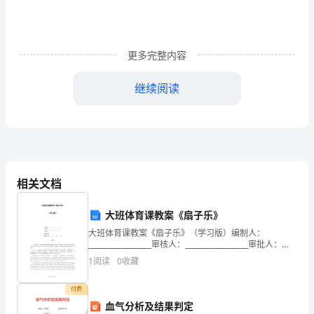
证：
联
更多完整内容
系
继续阅读
方
式：
为
本协议的存在或本协议的任何内容。
了
相关文档
保
三、使用方式和不使用的义务：
护
大班体育课教案《扇子乐》
乙方同意如下内容：
大班体育课教案《扇子乐》（学习版）编制人：
甲
__________________审核人：__________________审批人：
__________________编制学校：____________
乙
1
阅读
0
收藏
双
付费
血气分析及结果判定