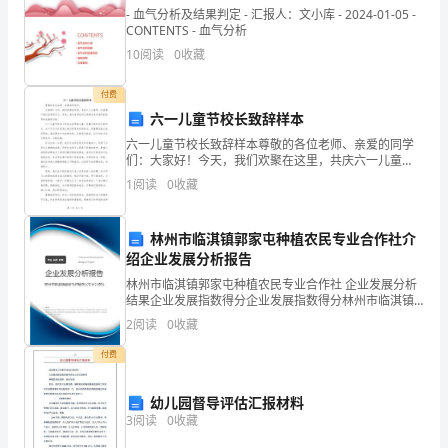
方
- 血气分析及结果判定 - 汇报人：文小库 - 2024-01-05 -
定，乙方应承担连带责任。
在
CONTENTS - 血气分析
10
阅读
0
收藏
例外情况：
商
乙方保密和不使用的义务
付费
业
六一儿童节校长致辞样本
和
六一儿童节校长致辞样本尊敬的各位老师、亲爱的同学
们：大家好！今天，我们欢聚在这里，共庆六一儿童
技
节，这是属于我们宝贵的日子。首先，我代表学校向全
1
阅读
0
收藏
体师生表示热烈的祝贺和诚挚的问候。六一儿童节是为
术
了纪念全世
林州市临淇镇郭家屯种植农民专业合作社介
合
绍企业发展分析报告
作
林州市临淇镇郭家屯种植农民专业合作社 企业发展分析
结果企业发展指数得分企业发展指数得分林州市临淇镇
专有信息的交回：
或
郭家屯种植农民专业合作社综合得分说明：企业发展指
2
阅读
0
收藏
数根据企业规模、企业创新、企业风险、企业活力四个
者
维度
付费
工
书面的或其他有形的专有信息。
幼儿园督导评估汇报材料
程
3
阅读
0
收藏
否认许可：