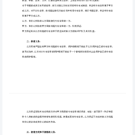
协
甲方：
代表：
议
联系方式：
编
号：
乙方：
_________
软
定义的内容），经友好协商
件
一、
专有信息的定义：
开
发
保
密
协