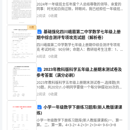
这
2024年一年级班主任年度个人总结尊敬的领导、亲爱的
同事：时光如白驹过隙，转眼间，我已经担任一年级班
五
主任一整年了。回顾这一年的教育教学工作，我深感充
2
阅读
0
收藏
实而难忘。在这个特殊的一年里，我和学生们一起成
个
长，一
付费
基础强化四川峨眉第二中学数学七年级上册
月
期中综合测评专项攻克试题（解析卷）
里，
四川峨眉第二中学数学七年级上册期中综合测评专项攻
克 考试时间：90分钟；命题人：教研组考生注意：1、
痛
本卷分第I卷（选择题）和第Ⅱ卷（非选择题）两部分，满
4
阅读
0
收藏
分100分，考试时间90分钟2、答卷前，考生务必
苦
2023年教科版科学五年级上册期末测试卷及
与
参考答案（满分必刷）
2023年教科版科学五年级上册期末测试卷一.选择题(共
快
10题，共20分)1.小明同学要做一个每分钟摆动30次的
摆，测量发现他的摆一分钟内摆动了35次，你认为应该(
乐
2
阅读
0
收藏
)。A.增加摆绳的长度B.减小摆
并
小学一年级数学下册练习题库(新人教版课课
练)
存，
小学一年级数学下册练习题库(新人教版课课练)一、算一
而
算。 二、算一算。4+3-2= 4-2+3= 2+3+4= 9-6+3=8