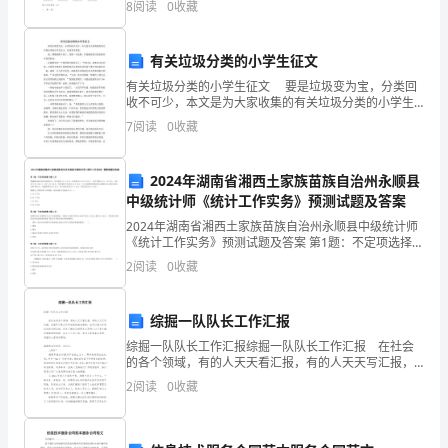
8
阅读
0
收藏
最
大
有关垃圾分类的小学生征文
的
有关垃圾分类的小学生征文 要是垃圾变为宝，分类回
收不可少，本文是为大家收集的有关垃圾分类的小学生
痛
征文，欢送参考借鉴。 夜，慢慢的静下来了，周围一
7
阅读
0
收藏
片寂静，垃圾桶里的垃圾家族却在窃窃私语。 垃
苦，
2024年湖南省湘西土家族苗族自治州永顺县
莫
中级统计师《统计工作实务》预测试题及答案
过
2024年湖南省湘西土家族苗族自治州永顺县中级统计师
《统计工作实务》预测试题及答案 第1题：不定项选择题
于
(本题1分)某城镇2008年相关资料如下：年末常住人口3
2
阅读
0
收藏
万人（年初常住人口2.9万人），其中男性
身
综掘一队队长工作汇报
体
综掘一队队长工作汇报综掘一队队长工作汇报 在社会
的各个领域，有的人天天看汇报，有的人天天写汇报，
上
汇报可以是工作开始前的规划安排，也可以是工作完成
2
阅读
0
收藏
后的分析总结，你有了解过汇报要怎么写吗？以下是小
的
编
劳