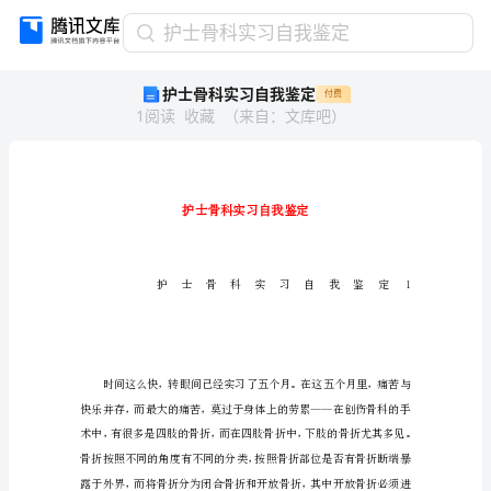
护
护士骨科实习自我鉴定
士
护士骨科实习自我鉴定
付费
骨
1
阅读
收藏
（
来自
：
文库吧
）
科
实
习
自
我
鉴
定