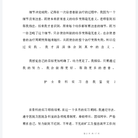
骨
科
实
习
自
我
鉴
定
1
时
间
这
么