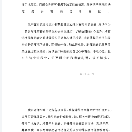
护
士
骨
科
实
习
自
我
鉴
定
护
士